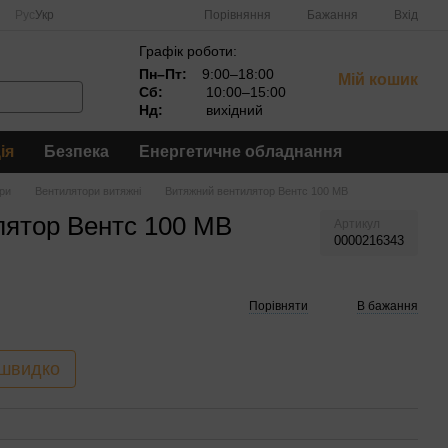
Порівняння
Рус
Укр
Бажання
Вхід
Графік роботи:
Пн–Пт:
9:00–18:00
Мій кошик
Сб:
10:00–15:00
Нд:
вихідний
ія
Безпека
Енергетичне обладнання
ри
Вентилятори витяжні
Витяжний вентилятор Вентс 100 МВ
лятор Вентс 100 МВ
Артикул
0000216343
Порівняти
В бажання
 швидко