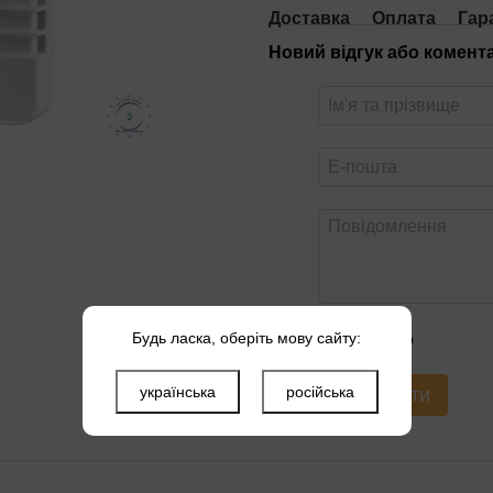
Доставка
Оплата
Гар
Новий відгук або комент
Будь ласка, оберіть мову сайту:
Оцініть товар
українська
російська
Надіслати