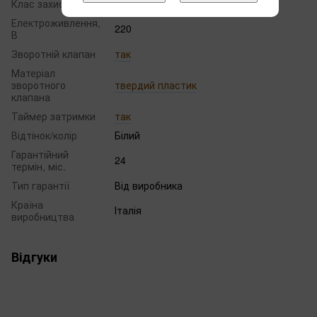
Клас захисту
IPX4
Електроживлення,
220
В
Зворотній клапан
так
Матеріал
зворотного
твердий пластик
клапана
Таймер затримки
так
Відтінок/колір
Білий
Гарантійний
24
термін, міс.
Тип гарантії
Від виробника
Країна
Італія
виробництва
Відгуки