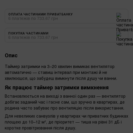
ОПЛАТА ЧАСТИНАМИ ПРИВАТБАНКУ
6 платежів по 733.67 грн
ПОКУПКА ЧАСТИНАМИ
6 платежів по 733.67 грн
Опис
Таймер затримки на 3–20 хвилин вимикає вентилятор
автоматично — ставиш інтервал при монтажі й не
хвилюєшся, що забудеш вимкнути після душу чи ванни.
Як працює таймер затримки вимкнення
Встановлюється на виході з ванної один раз — вентилятор
добігає заданий час і гасне сам, що зручно в квартирах, де
родина часто забуває про вентиляцію після використання.
Для невеликих санвузлів у квартирах чи приватних будинках
площею до 10–12 м², де пріоритет — тиша на рівні 31 дБ і
коротке провітрювання після душу.