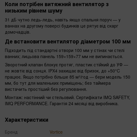
Коли потрібен витяжний вентилятор з
низьким рівнем шуму
31 дБ чутно ледь-ледь, навіть якщо спальня поруч — у
ваннах на другому поверсі будинків це рятує від скарг
домочадців.
Де встановити вентилятор діаметром 100 мм
Підходить під стандартні отвори 100 мм у стінах чи стелі
ванних; лицьова панель 159×159×77 мм не випинається.
Зворотний клапан блокує протяг, пластик стійкий до УФ —
не жовтіє від сонця. IPX4 захищає від бризок, до +50°C
працює. Якщо потрібно більше 85 м³/год — бери модель 150
мм, бо тут для маленьких приміщень; без таймера
вистачить простіший без регулювання.
Монтаж: настінний чи стельовий. Сертифікати IMQ SAFETY,
IMQ PERFORMANCE. Гарантія 24 місяці від виробника.
Характеристики
Бренд
Vortice