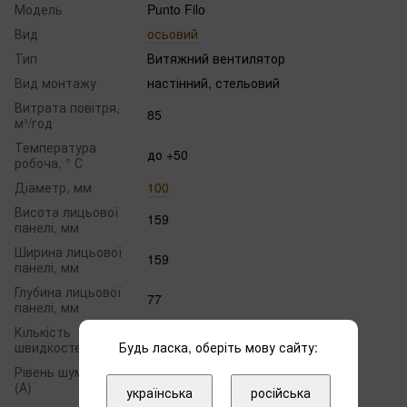
Модель
Punto Filo
Вид
осьовий
Тип
Витяжний вентилятор
Вид монтажу
настінний, стельовий
Витрата повітря,
85
м³/год
Температура
до +50
робоча, ° С
Діаметр, мм
100
Висота лицьової
159
панелі, мм
Ширина лицьової
159
панелі, мм
Глубина лицьової
77
панелі, мм
Кількість
1
Будь ласка, оберіть мову сайту:
швидкостей
Рівень шуму, дБ
31
(А)
українська
російська