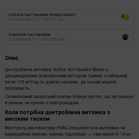
ОПЛАТА ЧАСТИНАМИ ПРИВАТБАНКУ
6 платежів по 1 690.50 грн
ПОКУПКА ЧАСТИНАМИ
6 платежів по 1 690.50 грн
Опис
Центробіжна витяжка Vortice Vort Quadro Medio з
двошвидкісним асинхронним мотором тримає стабільний
потік 170 м³/год по довгих каналах, де осьові моделі
просідають.
Силиконовий зворотний клапан блокує протяг, що актуально
в ваннах чи кухнях з повітроводом.
Коли потрібна центробіжна витяжка з
високим тиском
Монтують вентилятори HVAC-спеціалісти в житлових чи
комерційних ваннах, кухнях, підсобках — там канал 5–10 м і