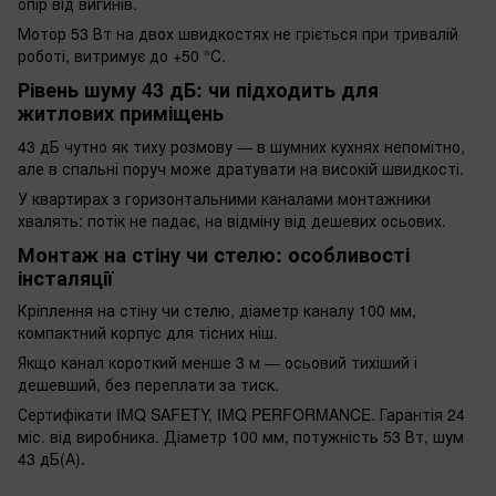
опір від вигинів.
Мотор 53 Вт на двох швидкостях не гріється при тривалій
роботі, витримує до +50 °C.
Рівень шуму 43 дБ: чи підходить для
житлових приміщень
43 дБ чутно як тиху розмову — в шумних кухнях непомітно,
але в спальні поруч може дратувати на високій швидкості.
У квартирах з горизонтальними каналами монтажники
хвалять: потік не падає, на відміну від дешевих осьових.
Монтаж на стіну чи стелю: особливості
інсталяції
Кріплення на стіну чи стелю, діаметр каналу 100 мм,
компактний корпус для тісних ніш.
Якщо канал короткий менше 3 м — осьовий тихіший і
дешевший, без переплати за тиск.
Сертифікати IMQ SAFETY, IMQ PERFORMANCE. Гарантія 24
міс. від виробника. Діаметр 100 мм, потужність 53 Вт, шум
43 дБ(А).