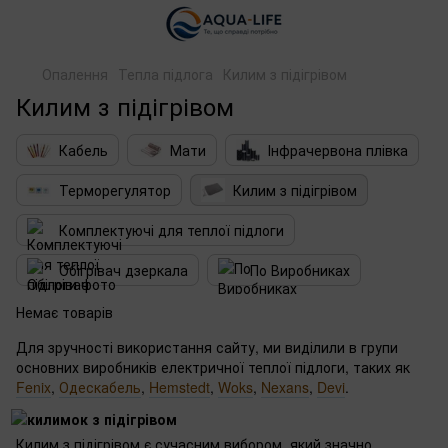
Опалення
Тепла підлога
Килим з підігрівом
Килим з підігрівом
Кабель
Мати
Інфрачервона плівка
Терморегулятор
Килим з підігрівом
Комплектуючі для теплої підлоги
Обігрівач дзеркала
По Виробниках
Немає товарів
Для зручності використання сайту, ми виділили в групи
основних виробників електричної теплої підлоги, таких як
Fenix
,
Одескабель
,
Hemstedt
,
Woks
,
Nexans
,
Devi
.
Килим з підігрівом є сучасним вибором, який значно