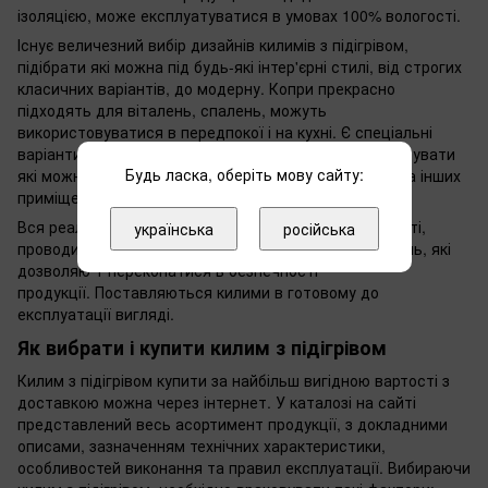
ізоляцією, може експлуатуватися в умовах 100% вологості.
Існує величезний вибір дизайнів килимів з підігрівом,
підібрати які можна під будь-які інтер'єрні стилі, від строгих
класичних варіантів, до модерну. Копри прекрасно
підходять для віталень, спалень, можуть
використовуватися в передпокої і на кухні. Є спеціальні
варіанти виробів з підвищеною міцністю, використовувати
Будь ласка, оберіть мову сайту:
які можна в офісах, дитячих садах, квест кімнатах та інших
приміщеннях з високою прохідністю.
Вся реалізована продукція проходить контроль якості,
українська
російська
проводиться звірка всіх параметрів і ряд випробувань, які
дозволяю т переконатися в безпечності
продукції. Поставляються килими в готовому до
експлуатації вигляді.
Як вибрати і купити килим з підігрівом
Килим з підігрівом купити за найбільш вигідною вартості з
доставкою можна через інтернет. У каталозі на сайті
представлений весь асортимент продукції, з докладними
описами, зазначенням технічних характеристики,
особливостей виконання та правил експлуатації. Вибираючи