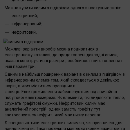
Можна купити килим з підігрівом одного з наступних типів:
електричний;
інфрачервоний;
нефритовий.
Можливі варіанти виробів можна подивитися в
електронному каталозі, де представлені докладні описи,
вказані конструктивні розміри , особливості виготовлення і
інші параметри.
Одним з найбільш поширених варіантів є килим з підігрівом з
інфрачервоним елементом, який складається з декількох
шарів, в яких міститься провідник в
ізоляції. Електроживлення забезпечується від звичайної
побутової електромережі. Як елементи, які виділяють тепло,
служать графітові смужки. Нефритовий килим має
аналогічний пристрій, однак замість графіту тут
застосовується нефрит, який має низку переваг.
Є спеціальні типи електричних килимків, які призначені для
ванної кімнати. Така продукція має додатковим захистом та