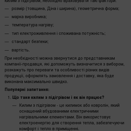
килим з підігрівом, необхідно враховувати такі фактори:
розмір (товщина, Діна і ширина), геометрична форма;
марка виробника;
температура нагріву;
тип електроживлення і споживана потужність;
стандарт безпеки;
вартість.
При необхідності можна звернутися до представникам
компанії-продавця, які допоможуть визначитися з вибором,
розкажуть про переваги та особливості різних видів
продукції, оформлять замовлення і доставку, яка буде
виконана максимально швидко.
Популярні запитання:
Що таке килим з підігрівом і як він працює?
Килим з підігрівом - це килимок або ковролін, який
оснащений вбудованими електричними
нагрівальними елементами. Він використовує
електроенергію для створення тепла, забезпечуючи
комфорт і тепло в приміщенні.