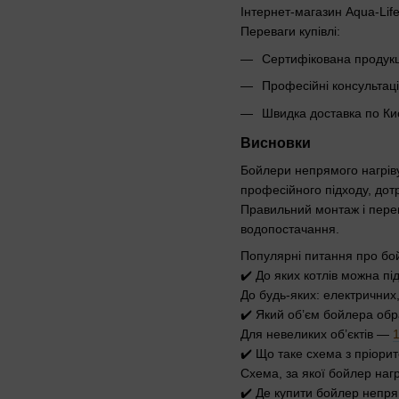
Інтернет-магазин Aqua-Lif
Переваги купівлі:
Сертифікована продукці
Професійні консультаці
Швидка доставка по Киє
Висновки
Бойлери непрямого нагріву
професійного підходу, дот
Правильний монтаж і перев
водопостачання.
Популярні питання про бо
✔️ До яких котлів можна п
До будь-яких: електричних
✔️ Який об’єм бойлера об
Для невеликих об’єктів —
1
✔️ Що таке схема з пріори
Схема, за якої бойлер наг
✔️ Де купити бойлер непря