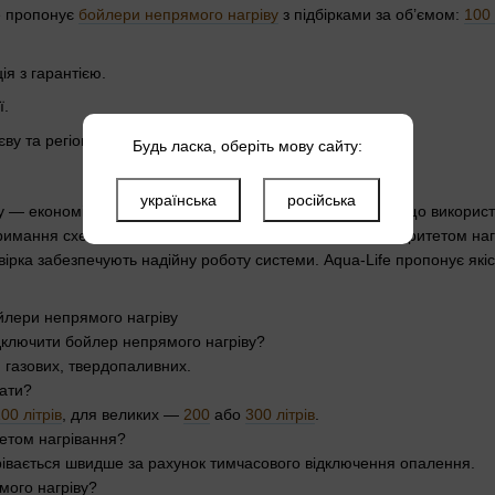
e пропонує
бойлери непрямого нагріву
з підбірками за об’ємом:
100 
я з гарантією.
ї.
ву та регіонах України.
Будь ласка, оберіть мову сайту:
українська
російська
 — економічне рішення для гарячого водопостачання, що використов
римання схем і нормативів. Оптимальна схема — із пріоритетом н
ірка забезпечують надійну роботу системи. Aqua-Life пропонує які
йлери непрямого нагріву
ідключити бойлер непрямого нагріву?
, газових, твердопаливних.
рати?
00 літрів
, для великих —
200
або
300 літрів
.
тетом нагрівання?
рівається швидше за рахунок тимчасового відключення опалення.
мого нагріву?