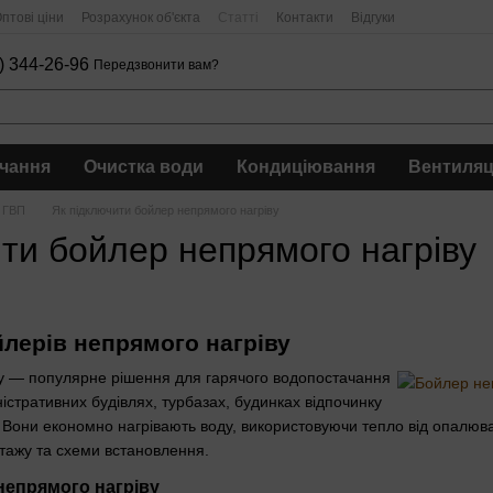
птові ціни
Розрахунок об'єкта
Статті
Контакти
Відгуки
) 344-26-96
Передзвонити вам?
чання
Очистка води
Кондиціювання
Вентиляц
о ГВП
Як підключити бойлер непрямого нагріву
ти бойлер непрямого нагріву
лерів непрямого нагріву
у — популярне рішення для гарячого водопостачання
істративних будівлях, турбазах, будинках відпочинку
. Вони економно нагрівають воду, використовуючи тепло від опалюва
тажу та схеми встановлення.
непрямого нагріву