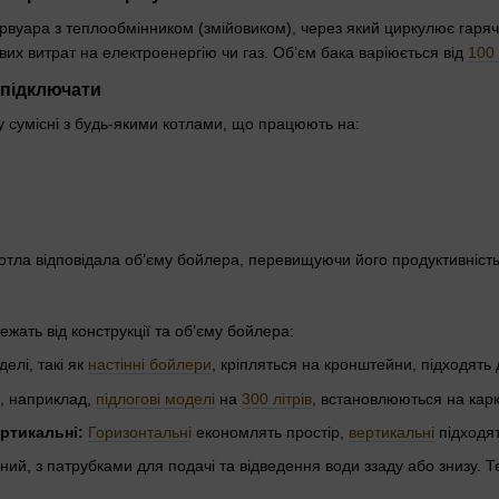
рвуара з теплообмінником (змійовиком), через який циркулює гаряча
вих витрат на електроенергію чи газ. Об’єм бака варіюється від
100 
 підключати
 сумісні з будь-якими котлами, що працюють на:
отла відповідала об’єму бойлера, перевищуючи його продуктивніст
жать від конструкції та об’єму бойлера:
елі, такі як
настінні бойлери
, кріпляться на кронштейни, підходять
, наприклад,
підлогові моделі
на
300 літрів
, встановлюються на карк
ртикальні:
Горизонтальні
економлять простір,
вертикальні
підходят
ний, з патрубками для подачі та відведення води ззаду або знизу.