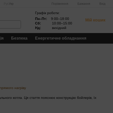
Порівняння
Рус
Укр
Бажання
Вхід
Графік роботи:
Пн–Пт:
9:00–18:00
Мій кошик
Сб:
10:00–15:00
Нд:
вихідний
ія
Безпека
Енергетичне обладнання
льного котла. Ця стаття пояснює конструкцію бойлерів, їх