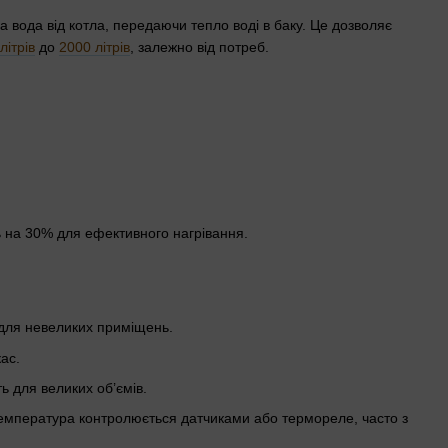
 вода від котла, передаючи тепло воді в баку. Це дозволяє
літрів
до
2000 літрів
, залежно від потреб.
ь на 30% для ефективного нагрівання.
 для невеликих приміщень.
ас.
ь для великих об’ємів.
 Температура контролюється датчиками або термореле, часто з