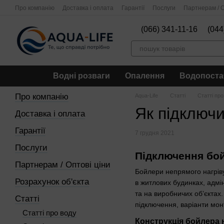
Перейти до основного контенту
Про компанію
Доставка і оплата
Гарантії
Послуги
Партнерам / О
(066) 341-11-16
(044
Водні розваги
Опалення
Водопоста
Про компанію
Aqua-Life
Статті
Статті пр
Як підключи
Доставка і оплата
Гарантії
7 грудня 2021
Послуги
Підключення бой
Партнерам / Оптові ціни
Бойлери непрямого нагрів
Розрахунок об'єкта
в житлових будинках, адмін
та на виробничих об’єктах
Статті
підключення, варіанти мон
Статті про воду
Конструкція бойлера 