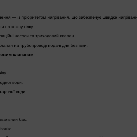
ння — із пріоритетом нагрівання, що забезпечує швидке нагрівання
ни на кожну гілку.
ляційні насоси та триходовий клапан.
лапан на трубопроводі подачі для безпеки.
довим клапаном
іву.
одної води.
гарячої води.
вальний бак.
ізацію.