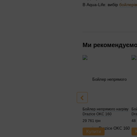
В Aqua-Life: вибір
бойлерів
Ми рекомендуєм
Бойлер непрямого нагріву
Бо
Drazice OKC 160
Dr
29 761 грн
48 
Купити