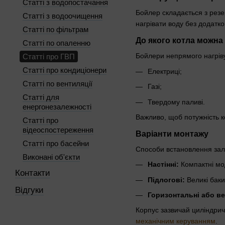
Статті з водопостачання
Бойлер складається з резе
Статті з водоочищення
нагрівати воду без додатко
Статті по фільтрам
До якого котла можна
Статті по опаленню
Бойлери непрямого нагріву
Статті про ГВП
Статті про кондиціонери
Електриці;
Статті по вентиляції
Газі;
Статті для
Твердому паливі.
енергонезалежності
Важливо, щоб потужність к
Статті про
відеоспостереження
Варіанти монтажу
Статті про басейни
Способи встановлення зале
Виконані об'єкти
Настінні:
Компактні мод
Контакти
Підлогові:
Великі баки
Відгуки
Горизонтальні або ве
Корпус зазвичай циліндрич
механічним керуванням
.