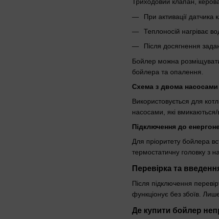
Триходовий клапан, керов
При активації датчика
Теплоносій нагріває во
Після досягнення зада
Бойлер можна розміщувати 
бойлера та опалення.
Схема з двома насосами
Використовується для котл
насосами, які вмикаються/
Підключення до енергон
Для пріоритету бойлера в
термостатичну головку з н
Перевірка та введенн
Після підключення перевір
функціонує без збоїв. Лише
Де купити бойлер неп