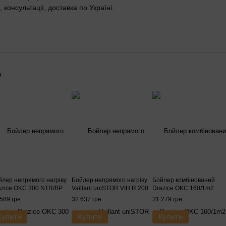
, консультації, доставка по Україні.
о
йлер непрямого нагріву
Бойлер непрямого нагріву
Бойлер комбінований
azice OKC 300 NTR/BP
Vaillant uniSTOR VIH R 200
Drazice OKC 160/1m2
589 грн
32 637 грн
31 279 грн
Купити
Купити
Купити