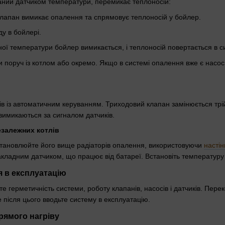
аний датчиком температури, перемикає теплоносій:
 клапан вимикає опалення та спрямовує теплоносій у бойлер.
ду в бойлері.
ної температури бойлер вимикається, і теплоносій повертається в 
поруч із котлом або окремо. Якщо в системі опалення вже є насос
ів із автоматичним керуванням. Триходовий клапан замінюється тр
вимикаються за сигналом датчиків.
езалежних котлів
становлюйте його вище радіаторів опалення, використовуючи
настін
акладним датчиком, що працює від батареї. Встановіть температуру н
я в експлуатацію
те герметичність системи, роботу клапанів, насосів і датчиків. Пер
 після цього вводьте систему в експлуатацію.
рямого нагріву