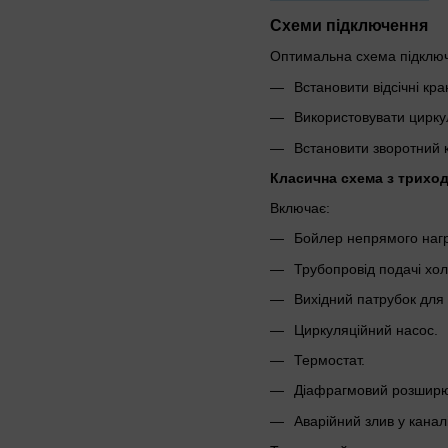
Схеми підключення
Оптимальна схема підключе
Встановити відсічні кра
Використовувати цирку
Встановити зворотний к
Класична схема з трихо
Включає:
Бойлер непрямого нагр
Трубопровід подачі хол
Вихідний патрубок для 
Циркуляційний насос.
Термостат.
Діафрагмовий розширю
Аварійний злив у канал