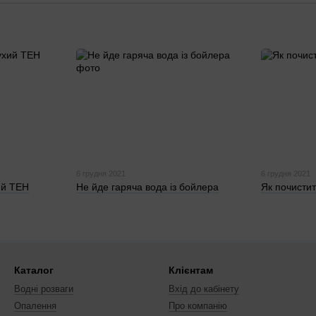
6 грудня 2021
6 грудня 2021
ий ТЕН
Не йде гаряча вода із бойлера
Як почисти
Каталог
Клієнтам
Водні розваги
Вхід до кабінету
Опалення
Про компанію