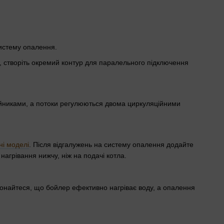
систему опалення.
, створіть окремий контур для паралельного підключення
ійниками, а потоки регулюються двома циркуляційними
ні моделі
. Після відгалужень на систему опалення додайте
агрівання нижчу, ніж на подачі котла.
еконайтеся, що бойлер ефективно нагріває воду, а опалення