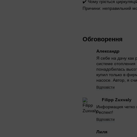
✔️ Чому гріється циркуляц
Причини: неправильний мон
Обговорення
Александр
Я себе на дачу как
системе отопления 
понадобилась высот
купил только в фир
насосе. Автор, я с
Відповісти
Filipp Zuxvaly
Информация четко и
Респект!
Відповісти
Лиля