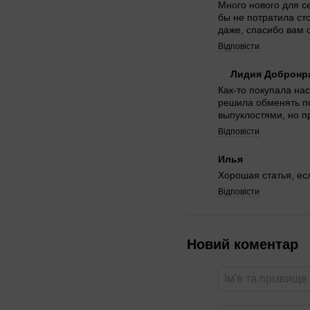
Много нового для с
бы не потратила ст
даже, спасибо вам 
Відповісти
Лидия Добронр
Как-то покупала нас
решила обменять по
выпуклостями, но п
Відповісти
Илья
Хорошая статья, ес
Відповісти
Новий коментар