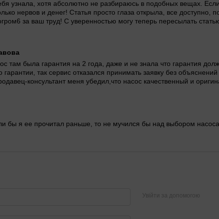
ебя узнала, хотя абсолютно не разбираюсь в подобных вещах. Если 
олько нервов и денег! Статья просто глаза открыла, все доступно,
огром6 за ваш труд! С уверенностью могу теперь пересылать стать
авова
ос там была гарантия на 2 года, даже и не знала что гарантия долж
 гарантии, так сервис отказался принимать заявку без объяснени
родавец-консультант меня убедил,что насос качественный и оригина
ли бы я ее прочитал раньше, то не мучился бы над выбором насоса,
Увійти за допомогою