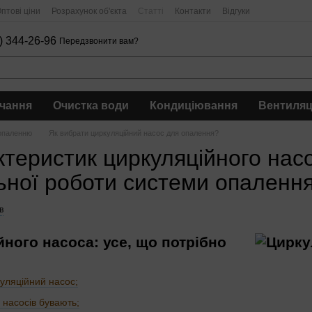
птові ціни
Розрахунок об'єкта
Статті
Контакти
Відгуки
) 344-26-96
Передзвонити вам?
чання
Очистка води
Кондиціювання
Вентиляц
 опаленню
Як вибрати циркуляційний насос для опалення?
ктеристик циркуляційного нас
ьної роботи системи опаленн
в
йного насоса: усе, що потрібно
куляційний насос;
 насосів бувають;