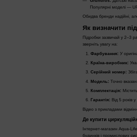
Grundfos:
Датські насо
Популярні моделі — UPS
Обидва бренди надійні, але
Як визначити пі
Підробки зазвичай у 2–3 ра
зверніть увагу на:
Фарбування:
У оригін
Країна-виробник:
Ука
Серійний номер:
Збіга
Модель:
Точно вказана
Комплектація:
Містить
Гарантія:
Від 5 років у
Відео з прикладами відмінн
Де купити циркуляцій
Інтернет-магазин Aqua-Lif
будинків і промислових си