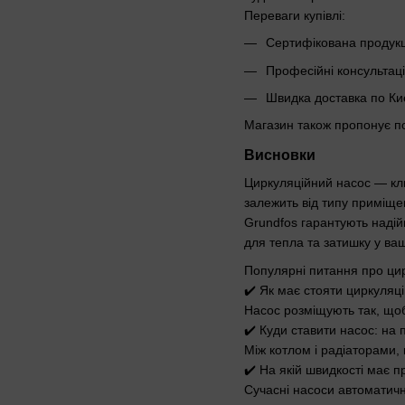
Переваги купівлі:
Сертифікована продукці
Професійні консультац
Швидка доставка по Киє
Магазин також пропонує по
Висновки
Циркуляційний насос — кл
залежить від типу приміщен
Grundfos гарантують надійн
для тепла та затишку у ва
Популярні питання про цир
✔️ Як має стояти циркуляц
Насос розміщують так, що
✔️ Куди ставити насос: на 
Між котлом і радіаторами,
✔️ На якій швидкості має 
Сучасні насоси автоматичн