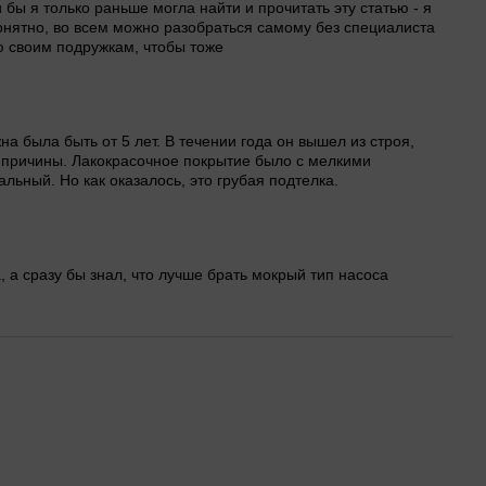
бы я только раньше могла найти и прочитать эту статью - я
 понятно, во всем можно разобраться самому без специалиста
ю своим подружкам, чтобы тоже
на была быть от 5 лет. В течении года он вышел из строя,
й причины. Лакокрасочное покрытие было с мелкими
льный. Но как оказалось, это грубая подтелка.
 а сразу бы знал, что лучше брать мокрый тип насоса