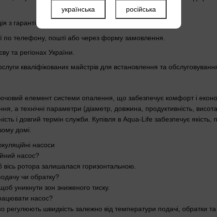
українська
російська
я з гарантією.
ії по телефону, пошті або через форму замовлення.
ву та регіонах України.
слуги кваліфікованих майстрів для встановлення та обслуговуван
ючовий елемент системи опалення, що забезпечує комфорт і економ
ня, а технічні параметри (діаметр, довжина, продуктивність, висот
ість і довгий термін служби. Купівля в Aqua-Life забезпечує якість,
шому домі.
куляційні насоси
ійний насос?
б вісь ротора залишалася горизонтальною.
подачу чи обратку?
 щоб уникнути зон зниженого тиску.
працювати насос?
о регулюють швидкість залежно від температури подачі, обратки та