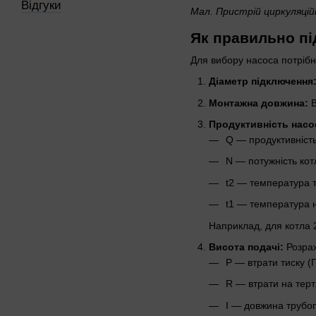
Відгуки
Мал. Пристрій циркуляцій
Як правильно пі
Для вибору насоса потрібн
Діаметр підключення
Монтажна довжина:
В
Продуктивність насо
Q — продуктивність 
N — потужність котл
t2 — температура т
t1 — температура н
Наприклад, для котла 24
Висота подачі:
Розра
P — втрати тиску (П
R — втрати на терт
I — довжина трубоп