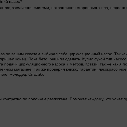
ійний насос?
таж, засмічення системи, потрапляння стороннього тіла, недостат
 раз по вашим советам выбирал себе циркуляционный насос. Так как
пришел конец. Пока Лето, решили сделать. Купил сухой тип насосо
а подачи циркуляционного насоса 7 метров. Кстати, так же как я п
менном магазине. Так же проверил книжку гарантии, лакокрасочное
читаю, молодец. Спасибо
 контретно по полочкам разложена. Поможет каждому, кто хочет 