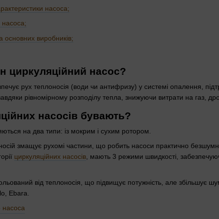
характеристики насоса;
 насоса;
а основних виробників;
ен циркуляційний насос?
печує рух теплоносія (води чи антифризу) у системі опалення, під
завдяки рівномірному розподілу тепла, знижуючи витрати на газ, дро
яційних насосів бувають?
яються на два типи: із мокрим і сухим ротором.
осій змащує рухомі частини, що робить насоси практично безшумним
горії
циркуляційних насосів
, мають 3 режими швидкості, забезпечуюч
ольований від теплоносія, що підвищує потужність, але збільшує ш
o, Ebara.