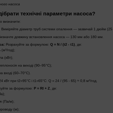
ного насоса
дібрати технічні параметри насоса?
о визначити:
:
Виміряйте діаметр труб системи опалення — зазвичай 1 дюйм (25
изначте довжину встановлення насоса — 130 мм або 180 мм.
са:
Розрахуйте за формулою:
Q = N / (t2 - t1)
, де:
(м³/год);
а (кВт);
еплоносія на виході (90–95°C);
а вході (60–70°C).
 кВт при t2=95°C і t1=65°C: Q = 24 / (95 - 65) ≈ 0,8 м³/год.
хуйте за формулою:
P = RI + Z
, де:
а);
я (Па/м);
роводу (м);