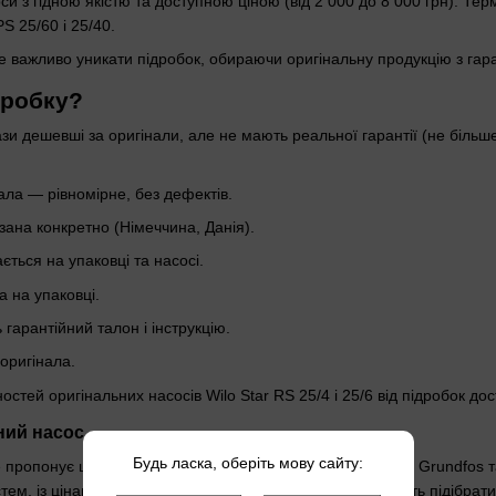
си з гідною якістю та доступною ціною (від 2 000 до 8 000 грн). Тер
 25/60 і 25/40.
 важливо уникати підробок, обираючи оригінальну продукцію з гаран
дробку?
зи дешевші за оригінали, але не мають реальної гарантії (не більше 6
ала — рівномірне, без дефектів.
зана конкретно (Німеччина, Данія).
ється на упаковці та насосі.
 на упаковці.
 гарантійний талон і інструкцію.
 оригінала.
остей оригінальних насосів Wilo Star RS 25/4 і 25/6 від підробок дос
ний насос
Будь ласка, оберіть мову сайту:
e пропонує широкий вибір циркуляційних насосів від Wilo, Grundfos
стем, із цінами від 2 000 до 10 000 грн. Фахівці допоможуть підібр