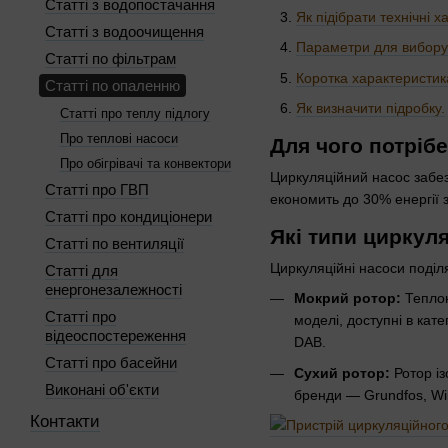
Статті з водопостачання
Як підібрати технічні 
Статті з водоочищення
Параметри для вибору
Статті по фільтрам
Коротка характеристик
Статті по опаленню
Як визначити підробку.
Статті про теплу підлогу
Про теплові насоси
Для чого потріб
Про обігрівачі та конвектори
Циркуляційний насос забез
Статті про ГВП
економить до 30% енергії 
Статті про кондиціонери
Які типи циркул
Статті по вентиляції
Циркуляційні насоси поділ
Статті для
енергонезалежності
Мокрий ротор:
Теплон
Статті про
моделі, доступні в кате
відеоспостереження
DAB.
Статті про басейни
Сухий ротор:
Ротор із
Виконані об'єкти
бренди — Grundfos, Wil
Контакти