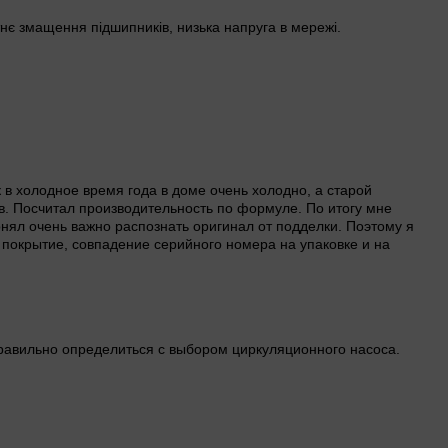
нє змащення підшипників, низька напруга в мережі.
 в холодное время года в доме очень холодно, а старой
в. Посчитал производительность по формуле. По итогу мне
онял очень важно распознать оригинал от подделки. Поэтому я
 покрытие, совпадение серийного номера на упаковке и на
правильно определиться с выбором циркуляционного насоса.