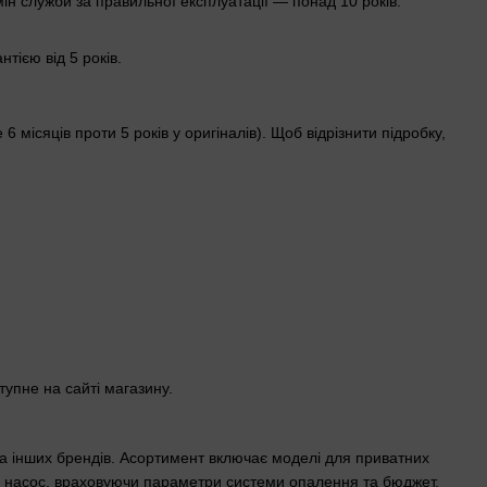
мін служби за правильної експлуатації — понад 10 років.
тією від 5 років.
 місяців проти 5 років у оригіналів). Щоб відрізнити підробку,
тупне на сайті магазину.
 та інших брендів. Асортимент включає моделі для приватних
ати насос, враховуючи параметри системи опалення та бюджет.