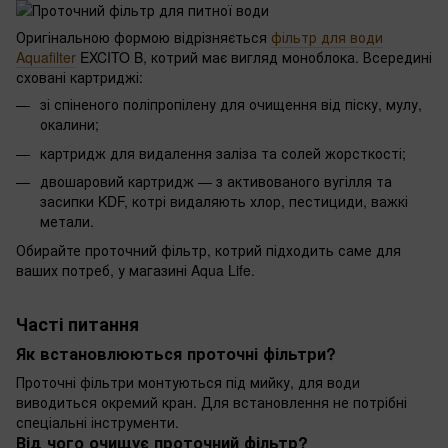
Оригінальною формою відрізняється
фільтр для води
Aquafilter
EXCITO B, котрий має вигляд моноблока. Всередині
сховані картриджі:
зі спіненого поліпропілену для очищення від піску, мулу,
окалини;
картридж для видалення заліза та солей жорсткості;
двошаровий картридж — з активованого вугілля та
засипки KDF, котрі видаляють хлор, пестициди, важкі
метали.
Обирайте проточний фільтр, котрий підходить саме для
ваших потреб, у магазині Aqua Life.
Часті питання
Як встановлюються проточні фільтри?
Проточні фільтри монтуються під мийку, для води
виводиться окремий кран. Для встановлення не потрібні
спеціальні інструменти.
Від чого очищує проточний фільтр?