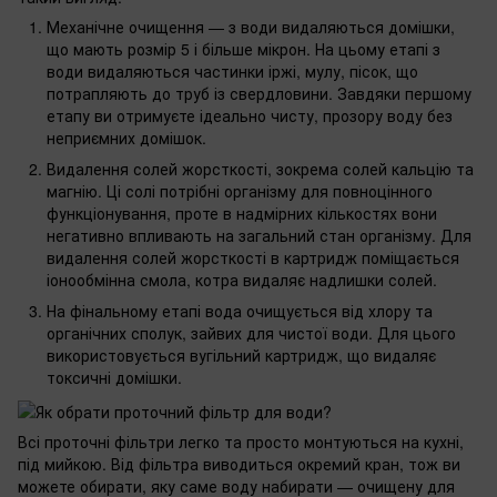
Механічне очищення — з води видаляються домішки,
що мають розмір 5 і більше мікрон. На цьому етапі з
води видаляються частинки іржі, мулу, пісок, що
потрапляють до труб із свердловини. Завдяки першому
етапу ви отримуєте ідеально чисту, прозору воду без
неприємних домішок.
Видалення солей жорсткості, зокрема солей кальцію та
магнію. Ці солі потрібні організму для повноцінного
функціонування, проте в надмірних кількостях вони
негативно впливають на загальний стан організму. Для
видалення солей жорсткості в картридж поміщається
іонообмінна смола, котра видаляє надлишки солей.
На фінальному етапі вода очищується від хлору та
органічних сполук, зайвих для чистої води. Для цього
використовується вугільний картридж, що видаляє
токсичні домішки.
Всі проточні фільтри легко та просто монтуються на кухні,
під мийкою. Від фільтра виводиться окремий кран, тож ви
можете обирати, яку саме воду набирати — очищену для