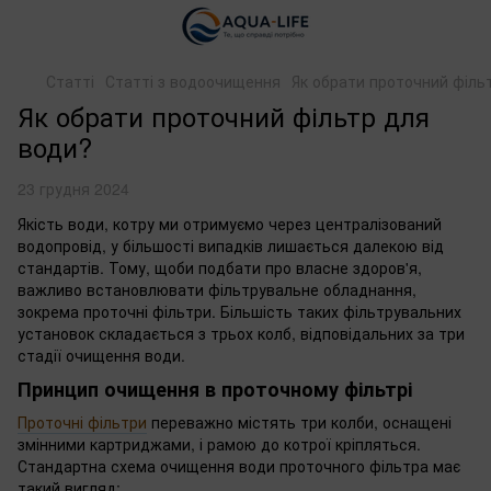
Статті
Статті з водоочищення
Як обрати проточний філь
Як обрати проточний фільтр для
води?
23 грудня 2024
Якість води, котру ми отримуємо через централізований
водопровід, у більшості випадків лишається далекою від
стандартів. Тому, щоби подбати про власне здоров'я,
важливо встановлювати фільтрувальне обладнання,
зокрема проточні фільтри. Більшість таких фільтрувальних
установок складається з трьох колб, відповідальних за три
стадії очищення води.
Принцип очищення в проточному фільтрі
Проточні фільтри
переважно містять три колби, оснащені
змінними картриджами, і рамою до котрої кріпляться.
Стандартна схема очищення води проточного фільтра має
такий вигляд: