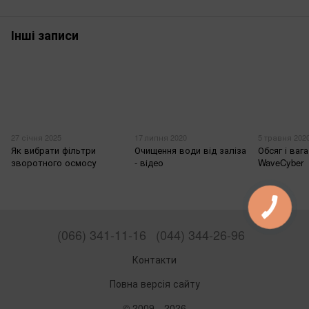
Інші записи
27 січня 2025
17 липня 2020
5 травня 202
Як вибрати фільтри
Очищення води від заліза
Обсяг і ваг
зворотного осмосу
- відео
WaveCyber
(066) 341-11-16
(044) 344-26-96
Контакти
Повна версія сайту
© 2009—2026