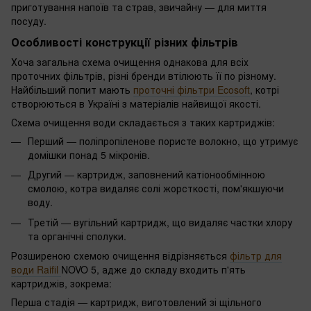
приготування напоїв та страв, звичайну — для миття
посуду.
Особливості конструкції різних фільтрів
Хоча загальна схема очищення однакова для всіх
проточних фільтрів, різні бренди втілюють її по різному.
Найбільший попит мають
проточні фільтри Ecosoft
, котрі
створюються в Україні з матеріалів найвищої якості.
Схема очищення води складається з таких картриджів:
Перший — поліпропіленове пористе волокно, що утримує
домішки понад 5 мікронів.
Другий — картридж, заповнений катіонообмінною
смолою, котра видаляє солі жорсткості, пом'якшуючи
воду.
Третій — вугільний картридж, що видаляє частки хлору
та органічні сполуки.
Розширеною схемою очищення відрізняється
фільтр для
води Raifil
NOVO 5, адже до складу входить п'ять
картриджів, зокрема:
Перша стадія — картридж, виготовлений зі щільного