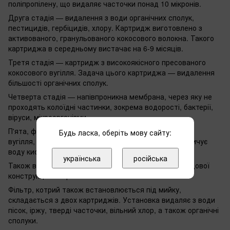
поліпропілену, що видаляє часточки понад 10 мікронів.
Друга стадія — видалення з води органічних сполук,
пестицидів, гербіцидів, хлору. Картридж виготовлено з
активованого, гранульованого кокосового волокна. Такого
картриджа в середньому вистачає на 6-9 місяців.
Третя стадія — картридж з високоякісного пресованого
кокосового вугілля. Задача цього картриджа — видалення
більшості органічних сполук.
Четверта стадія — напівпроникна мембрана, через яку не
проходять колоїдні частинки, зокрема водорості, бактерії,
віруси, мікроорганізми.
П'ята, фінальна стадія — постфільтр з активованого
Будь ласка, оберіть мову сайту:
вугілля, котре прибирає зайві запахи і присмаки, насичує
воду киснем.
українська
російська
Також ви можете обрати фільтр простішої, двоскладової
конструкції — Aquafilter FHCTF-1.
Фільтр, котрий також встановлюється під мийку,
складається з двох картриджів. Установка видаляє з води
пісок, іржу, тверді часточки, вільний хлор, а також органічні
сполуки.