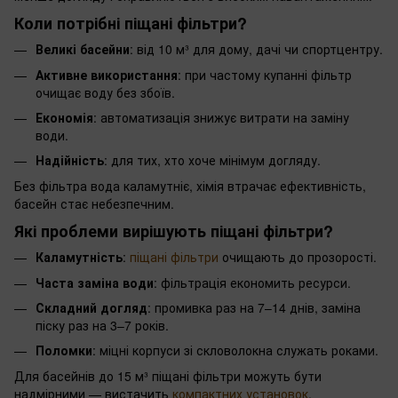
Коли потрібні піщані фільтри?
Великі басейни
: від 10 м³ для дому, дачі чи спортцентру.
Активне використання
: при частому купанні фільтр
очищає воду без збоїв.
Економія
: автоматизація знижує витрати на заміну
води.
Надійність
: для тих, хто хоче мінімум догляду.
Без фільтра вода каламутніє, хімія втрачає ефективність,
басейн стає небезпечним.
Які проблеми вирішують піщані фільтри?
Каламутність
:
піщані фільтри
очищають до прозорості.
Часта заміна води
: фільтрація економить ресурси.
Складний догляд
: промивка раз на 7–14 днів, заміна
піску раз на 3–7 років.
Поломки
: міцні корпуси зі скловолокна служать роками.
Для басейнів до 15 м³ піщані фільтри можуть бути
надмірними — вистачить
компактних установок
.