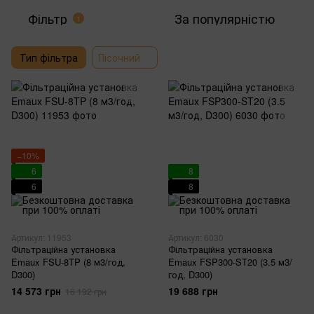
Фільтр
За популярністю
1
Тип фільтра
Пісочний
−10%
6
8
6
8
Артикул: 11953
Артикул: 6030
Фільтраційна установка
Фільтраційна установка
Emaux FSU-8TP (8 м3/год,
Emaux FSP300-ST20 (3.5 м3/
D300)
год, D300)
14 573 грн
19 688 грн
16 192 грн