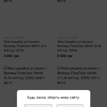
Артикул: 20840
Артикул: 20839
Фільтраційна установка
Фільтраційна установка
Bestway FlowClear 58515 (3.6
Bestway FlowClear 58497 (6.06
м3/год, D270)
м3/год, D254)
4 002 грн
5 939 грн
Будь ласка, оберіть мову сайту: