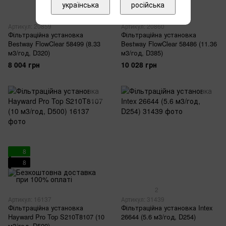
українська
російська
Артикул: 20859
Артикул: 20860
Фільтраційна установка
Фільтраційна установка
Bestway FlowClear 58499 (8.33
Bestway FlowClear 58486 (11.36
м3/год, D320)
м3/год, D385)
8 004 грн
10 028 грн
8
8
2
Артикул: 16137
Артикул: 31439
Фільтраційна установка
Фільтраційна установка Intex
Hayward Pro Top S210T8107 (10
26644 (5.6 м3/год, D254)
м3/год, D500)