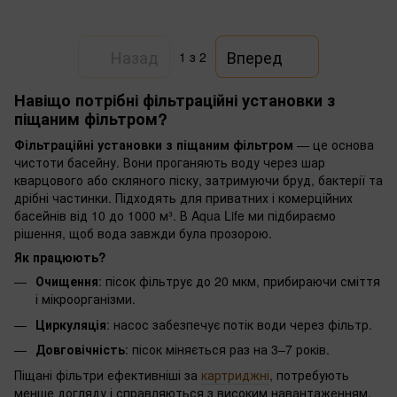
Назад
Вперед
1
з 2
Навіщо потрібні фільтраційні установки з
піщаним фільтром?
Фільтраційні установки з піщаним фільтром
— це основа
чистоти басейну. Вони проганяють воду через шар
кварцового або скляного піску, затримуючи бруд, бактерії та
дрібні частинки. Підходять для приватних і комерційних
басейнів від 10 до 1000 м³. В Aqua Life ми підбираємо
рішення, щоб вода завжди була прозорою.
Як працюють?
Очищення
: пісок фільтрує до 20 мкм, прибираючи сміття
і мікроорганізми.
Циркуляція
: насос забезпечує потік води через фільтр.
Довговічність
: пісок міняється раз на 3–7 років.
Піщані фільтри ефективніші за
картриджні
, потребують
менше догляду і справляються з високим навантаженням.