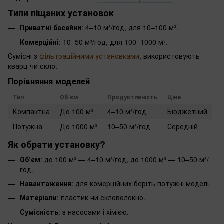
Типи піщаних установок
Приватні басейни
: 4–10 м³/год, для 10–100 м³.
Комерційні
: 10–50 м³/год, для 100–1000 м³.
Сумісні з
фільтраційними установками
, використовують
кварц чи скло.
Порівняння моделей
Тип
Об’єм
Продуктивність
Ціна
Компактна
До 100 м³
4–10 м³/год
Бюджетний
Потужна
До 1000 м³
10–50 м³/год
Середній
Як обрати установку?
Об’єм
: до 100 м³ — 4–10 м³/год, до 1000 м³ — 10–50 м³/
год.
Навантаження
: для комерційних беріть потужні моделі.
Матеріали
: пластик чи скловолокно.
Сумісність
: з насосами і хімією.