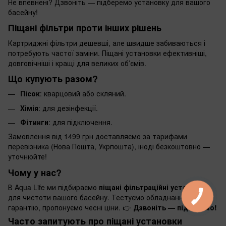
Не впевнені? Дзвоніть — підберемо установку для вашого
басейну!
Піщані фільтри проти інших рішень
Картриджні фільтри дешевші, але швидше забиваються і
потребують частої заміни. Піщані установки ефективніші,
довговічніші і кращі для великих об’ємів.
Що купують разом?
Пісок
: кварцовий або скляний.
Хімія
: для дезінфекції.
Фітинги
: для підключення.
Замовлення від 1499 грн доставляємо за тарифами
перевізника (Нова Пошта, Укрпошта), іноді безкоштовно —
уточнюйте!
Чому у нас?
В Aqua Life ми підбираємо
піщані фільтраційні установки
для чистоти вашого басейну. Тестуємо обладнання, даємо
гарантію, пропонуємо чесні ціни. 👉
Дзвоніть — підберемо!
Часто запитують про піщані установки