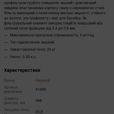
префільтром грубого очищення, міцний і довговічний
завдяки пластиковому корпусу і валу з нержавіючої сталі.
Фільтр виконаний з поліетилену високої міцності, стійкого
до вологи, ультрафіолету і хімії для басейну. Як
фільтрувальний елемент використовуйте кварцовий або
скляний пісок фракцією від 0.4 до 0.8 мм.
Максимальна пропускна спроможність: 5 м³/год
Тип підключення: верхній
Завантаження піску: 25 кг
Насос: 0.25 к.с.
Характеристики
Бренд
Hayward
Артикул
81069
виробника
Діаметр
368
фільтра, мм
Загрузка піску,
25.0
кг