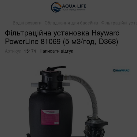
Водні розваги
Обладнання для басейнів
Фільтраційні уст
Фільтраційна установка Hayward
PowerLine 81069 (5 м3/год, D368)
Артикул:
15174
Написати відгук