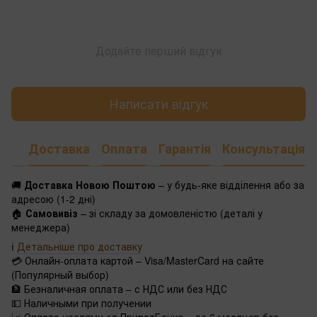
Додайте перший відгук
Написати відгук
Доставка
Оплата
Гарантія
Консультація
🚚
Доставка Новою Поштою
– у будь-яке відділення або за
адресою (1-2 дні)
🏠
Самовивіз
– зі складу за домовленістю (деталі у
менеджера)
ℹ️
Детальніше про доставку
💳 Онлайн-оплата картой – Visa/MasterCard на сайте
(Популярный выбор)
🏦 Безналичная оплата – с НДС или без НДС
💵 Наличными при получении
📈 Оплата частями от ПриватБанка – до 6 месяцев без