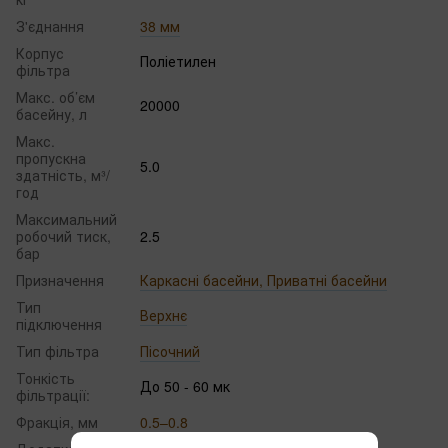
З'єднання
38 мм
Корпус
Поліетилен
фільтра
Макс. об’єм
20000
басейну, л
Макс.
пропускна
5.0
здатність, м³/
год
Максимальний
робочий тиск,
2.5
бар
Призначення
Каркасні басейни, Приватні басейни
Тип
Верхнє
підключення
Тип фільтра
Пісочний
Тонкість
До 50 - 60 мк
фільтрації:
Фракція, мм
0.5–0.8