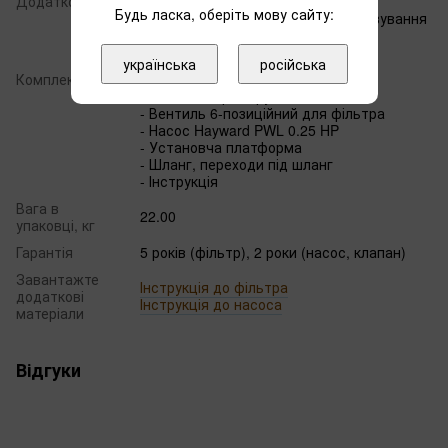
Додатково
- Якісна фільтрація води
Будь ласка, оберіть мову сайту:
- Мінімальна необхідність обслуговування
і догляду
- Тип підключення: 38 мм
українська
російська
Комплектація
- Манометр
- Місткість фільтрувальна
- Вентиль 6-позиційний для фільтра
- Насос Hayward PWL 0.25 HP
- Установча платформа
- Шланг, переходи під шланг
- Інструкція
Вага в
22.00
упаковці, кг
Гарантія
5 років (фільтр), 2 роки (насос, клапан)
Завантажте
Інструкція до фільтра
додаткові
Інструкція до насоса
матеріали
Відгуки