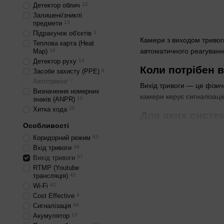
Детектор облич
22
Залишені/зниклі
предмети
13
Підрахунок об'єктів
3
Камери з виходом тривог
Теплова карта (Heat
автоматичного реагування
Map)
18
Детектор руху
13
Коли потрібен в
Засоби захисту (PPE)
8
Автотрекінг
0
Вихід тривоги — це фізичн
Визначення номерних
камери керує сигналізац
знаків (ANPR)
10
Хитка хода
20
Для яких систе
Особливості
У системах охорони з інт
Коридорний режим
63
до 16 МП дає деталізацію
Вхід тривоги
38
Монтажники в таких об'єк
Вихід тривоги
37
RTMP (Youtube
Порівняння клас
трансляція)
41
Wi-Fi
42
IP67 захищає від пилу та
Cost Effective
4
Сигналізація
44
Якщо деталізація крити
Акумулятор
10
IP67
не підведе. Корпусн