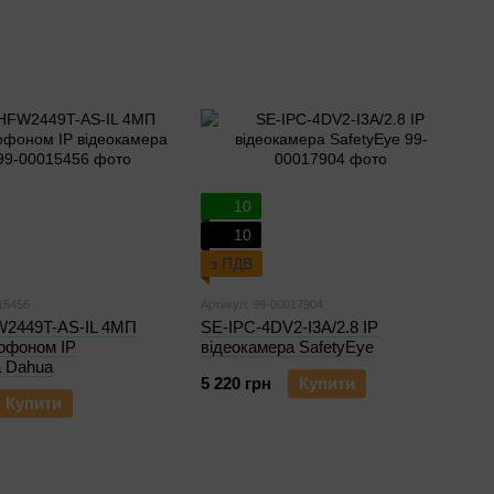
10
10
з ПДВ
15456
Артикул: 99-00017904
2449T-AS-IL 4МП
SE-IPC-4DV2-I3A/2.8 IP
рофоном IP
відеокамера SafetyEye
а Dahua
5 220 грн
Купити
Купити