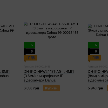
6
6
6
6
з ПДВ
з ПДВ
Артикул: 99-00015455
Артикул: 99-000
L 8МП
DH-IPC-HFW2449T-AS-IL 4МП
DH-IPC-HFW
Dahua
(3.6мм) з мікрофоном IP
(8мм) з мік
відеокамера Dahua
відеокамер
6 030 грн
Купити
5 940 грн