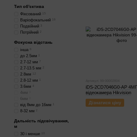
Тип об'єктива
Фіксований
15
Варіофокальний
16
Подвійний
3
Потрійний
2
Фокусна відстань
інша
6
до 2.5мм
1
2.7-12 мм
7
2.7-13.5 мм
2
2.8мм
12
2.8-12 мм
1
Артикул: 99-00002804
3.6мм
4
iDS-2CD7046G0-AP 4МП
відеокамера Hikvision
4мм
0
6мм
0
Дізнатися ціну
від 8мм до 16мм
1
8-32 мм
2
Дальність підсвічування,
м
30 і менше
10