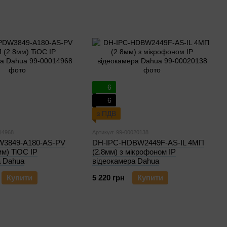
6
6
з ПДВ
14968
Артикул: 99-00020138
W3849-A180-AS-PV
DH-IPC-HDBW2449F-AS-IL 4МП
м) TiOC IP
(2.8мм) з мікрофоном IP
а Dahua
відеокамера Dahua
Купити
5 220 грн
Купити