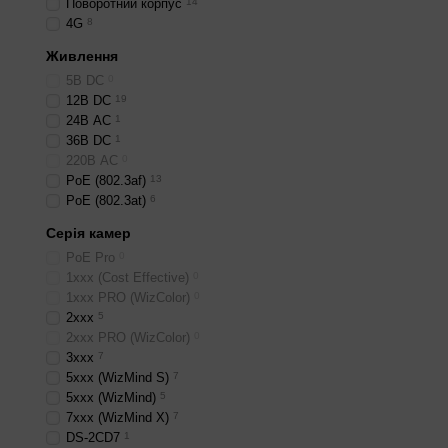
Поворотний корпус
14
Якщо Basta лише відео бе
4G
8
нижчим захистом.
Живлення
5В DС
0
12В DС
19
24В AС
1
36В DС
1
220В AС
0
PoE (802.3af)
13
PoE (802.3at)
6
Серія камер
PoE Pro
0
1ххх (Cost Effective)
0
1xxx PRO (WizColor)
0
2ххх
5
2xxx PRO (WizColor)
0
3ххх
7
5ххх (WizMind S)
7
5ххх (WizMind)
5
7xxx (WizMind X)
7
DS-2CD7
1