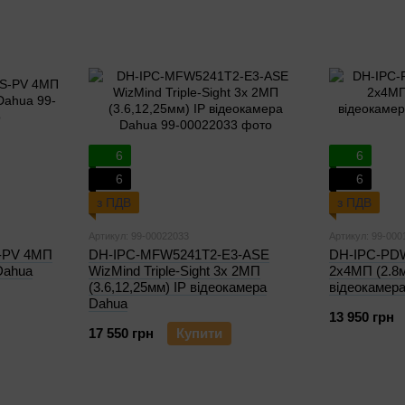
6
6
6
6
з ПДВ
з ПДВ
Артикул: 99-00022033
Артикул: 99-000
-PV 4МП
DH-IPC-MFW5241T2-E3-ASE
DH-IPC-PD
Dahua
WizMind Triple-Sight 3x 2МП
2x4МП (2.8м
(3.6,12,25мм) IP відеокамера
відеокамер
Dahua
13 950 грн
17 550 грн
Купити