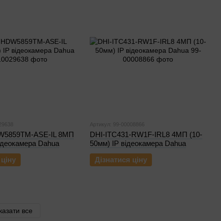
29638
Артикул: 99-00008866
W5859TM-ASE-IL 8МП
DHI-ITC431-RW1F-IRL8 4МП (10-
відеокамера Dahua
50мм) IP відеокамера Dahua
 ціну
Дізнатися ціну
казати все