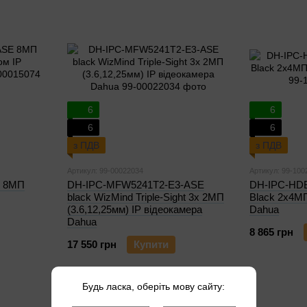
6
6
6
6
з ПДВ
з ПДВ
Артикул: 99-00022034
Артикул: 99-100
E 8МП
DH-IPC-MFW5241T2-E3-ASE
DH-IPC-HDB
black WizMind Triple-Sight 3x 2МП
Black 2x4МП
(3.6,12,25мм) IP відеокамера
Dahua
Dahua
8 865 грн
17 550 грн
Купити
Будь ласка, оберіть мову сайту: