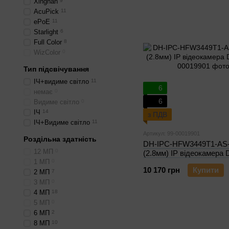
Xinghan
9
AcuPick
11
ePoE
11
Starlight
6
Full Color
8
WizColor
0
Тип підсвічування
ІЧ+видиме світло
11
6
немає
0
6
Видиме світло
0
ІЧ
14
з ПДВ
ІЧ+Видиме світло
11
Артикул: 99-00019901
Роздільна здатність
DH-IPC-HFW3449T1-AS
12 МП
0
(2.8мм) IP відеокамера 
1 МП
0
10 170 грн
Купити
2 МП
7
3 МП
0
4 МП
18
5 МП
0
6 МП
2
8 МП
10