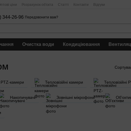
птові ціни
Розрахунок об'єкта
Статті
Контакти
Відгуки
) 344-26-96
Передзвонити вам?
чання
Очистка води
Кондиціювання
Вентиляц
ом
Сортува
PTZ-камери
Тепловізійні камери
Тепловізійні 
Накопичувачі
Зовнішні мікрофони
Об'єкти
и