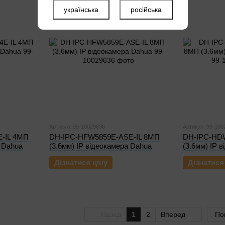
українська
російська
Артикул: 99-10029636
Артикул: 99-100
-IL 4МП
DH-IPC-HFW5859E-ASE-IL 8МП
DH-IPC-HD
а Dahua
(3.6мм) IP відеокамера Dahua
(3.6мм) IP 
Дізнатися ціну
Дізнатися
Назад
1
2
Вперед
По