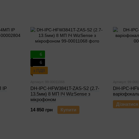
6
6
з ПДВ
Артикул: 99-00011068
Артикул: 99-000
 IP
DH-IPC-HFW3841T-ZAS-S2 (2.7-
DH-IPC-HF
13.5мм) 8 МП ІЧ WizSense з
варіофокал
мікрофоном
Дізнатися
14 850 грн
Купити