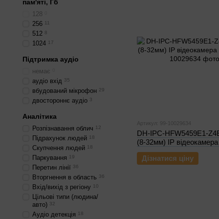
пам'яті, Гб
128
0
256
11
512
8
1024
17
Підтримка аудіо
немає
0
аудіо вхід
35
вбудований мікрофон
29
двостороннє аудіо
3
Аналітика
Артикул: 99-10029634
Розпізнавання облич
12
DH-IPC-HFW5459E1-Z4E
Підрахунок людей
18
(8-32мм) IP відеокамер
Скупчення людей
18
Паркування
19
Дізнатися ціну
Перетин лінії
36
Вторгнення в область
36
Вхід/вихід з регіону
10
Цільові типи (людина/
авто)
32
Аудіо детекція
18