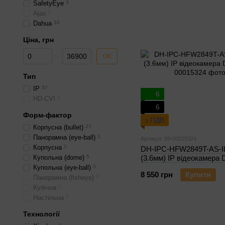
SafetyEye
3
Ajax
0
Dahua
33
Ціна, грн
Від Ціна, грн
До Ціна, грн
ОК
Тип
IP
37
6
HD-CVI
0
6
Форм-фактор
з ПДВ
Корпусна (bullet)
27
Панорамна (eye-ball)
1
Артикул: 99-00015324
Корпусна
1
DH-IPC-HFW2849T-AS-I
Купольна (dome)
5
(3.6мм) IP відеокамера 
Купольна (eye-ball)
3
8 550 грн
Купити
Панорамна (fisheye)
0
Кубічна
0
Настільна
0
Технології