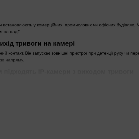
и встановлюють у комерційних, промислових чи офісних будівлях. М
 на події.
ихід тривоги на камері
ий контакт. Він запускає зовнішні пристрої при детекції руху чи пер
ією напряму.
м підходять IP-камери з виходом тривоги
еграцією відео та автоматики. Корпусні моделі ставлять на вулиці. К
 облич чи номерів авто.
тах хвалять простоту: реле сирени чіпляють напряму до камери, без
ів захисту: IP67 чи ІК10 для вулиці
 дощу. ІК10 — від ударів. Для вуличних парковок чи складів беріть о
чна —
камери 8 МП
фіксують дрібні деталі на 20 м. Для антивандал
і форм-фактори зручні для
довгого огляду периметру
.