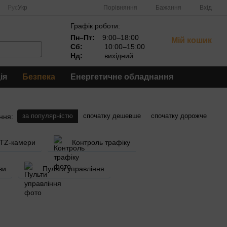
Порівняння
Рус
Укр
Бажання
Вхід
Графік роботи:
Пн–Пт:
9:00–18:00
Мій кошик
Сб:
10:00–15:00
Нд:
вихідний
ія
Безпека
Енергетичне обладнання
за популярністю
спочатку дешевше
спочатку дорожче
ння:
PTZ-камери
Контроль трафіку
ви
Пульти управління