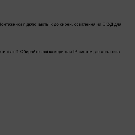
онтажники підключають їх до сирен, освітлення чи СКУД для
етині лінії. Обирайте такі камери для IP-систем, де аналітика
упольні — у коридорах чи холах. Роздільна здатність від 2 МП
 зайвих блоків.
бидва. Внутрішні моделі дешевші, але без захисту.
ьного монтажу
IK10
витримує сильні удари. На вулиці з дощем