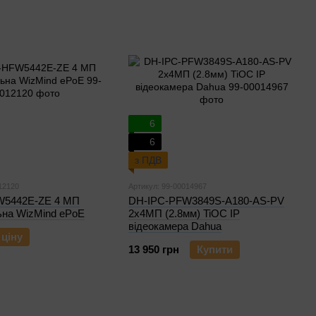
6
6
з ПДВ
12120
Артикул: 99-00014967
W5442E-ZE 4 МП
DH-IPC-PFW3849S-A180-AS-PV
ьна WizMind ePoE
2x4МП (2.8мм) TiOC IP
відеокамера Dahua
 ціну
13 950 грн
Купити