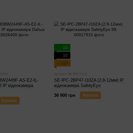
10
10
з ПДВ
26400
Артикул: 99-00017915
W2449F-AS-E2-IL-
SE-IPC-2BP47-I10ZA (2.8-12мм) IP
 IP відеокамера
відеокамера SafetyEye
36 900 грн
Купити
Купити