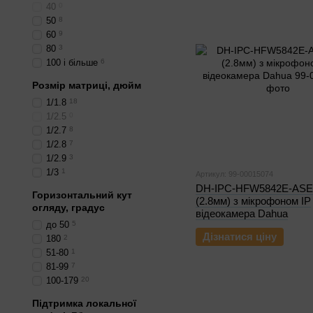
40
0
50
8
60
9
80
3
100 і більше
6
Розмір матриці, дюйм
1/1.8
18
1/2.5
0
1/2.7
8
1/2.8
7
1/2.9
3
1/3
1
Артикул: 99-00015074
DH-IPC-HFW5842E-AS
Горизонтальний кут
(2.8мм) з мікрофоном IP
огляду, градус
відеокамера Dahua
до 50
5
Дізнатися ціну
180
2
51-80
1
81-99
7
100-179
20
Підтримка локальної