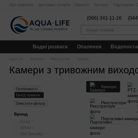
Перейти до основного контенту
Про компанію
Доставка і оплата
Гарантії
Послуги
Партнерам / О
(066) 341-11-16
(044
Водні розваги
Опалення
Водопоста
Aqua-Life
Безпека
Відеонагляд
Камери
Камери з тривожним виход
Камери
Особливості:
Вихід тривоги
Реєстратори
Очистити фільтр
Бренд
Портативні камер
Ezviz
0
IMOU
0
VIA Security
0