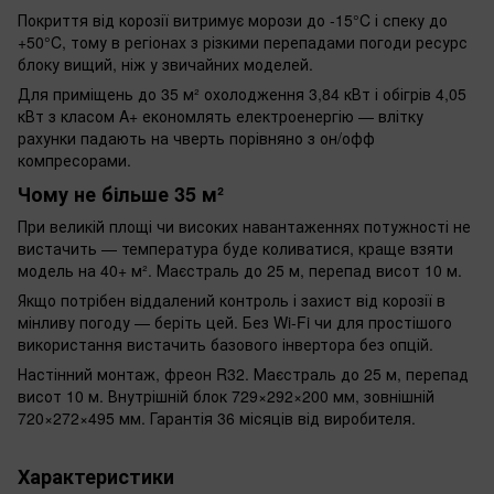
Покриття від корозії витримує морози до -15°C і спеку до
+50°C, тому в регіонах з різкими перепадами погоди ресурс
блоку вищий, ніж у звичайних моделей.
Для приміщень до 35 м² охолодження 3,84 кВт і обігрів 4,05
кВт з класом A+ економлять електроенергію — влітку
рахунки падають на чверть порівняно з он/офф
компресорами.
Чому не більше 35 м²
При великій площі чи високих навантаженнях потужності не
вистачить — температура буде коливатися, краще взяти
модель на 40+ м². Маєстраль до 25 м, перепад висот 10 м.
Якщо потрібен віддалений контроль і захист від корозії в
мінливу погоду — беріть цей. Без Wi-Fi чи для простішого
використання вистачить базового інвертора без опцій.
Настінний монтаж, фреон R32. Маєстраль до 25 м, перепад
висот 10 м. Внутрішній блок 729×292×200 мм, зовнішній
720×272×495 мм. Гарантія 36 місяців від виробителя.
Характеристики