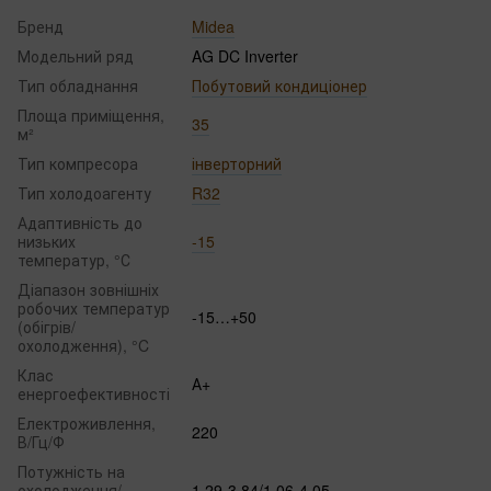
Бренд
Midea
Модельний ряд
AG DC Inverter
Тип обладнання
Побутовий кондиціонер
Площа приміщення,
35
м²
Тип компресора
інверторний
Тип холодоагенту
R32
Адаптивність до
низьких
-15
температур, °С
Діапазон зовнішніх
робочих температур
-15…+50
(обігрів/
охолодження), °C
Клас
А+
енергоефективності
Електроживлення,
220
В/Гц/Ф
Потужність на
охолодження/
1.29-3.84/1.06-4.05