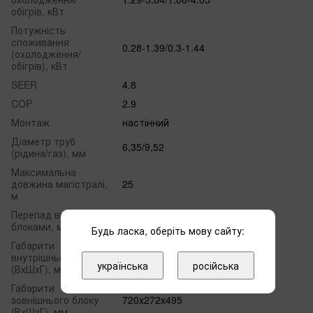
обігрів, кВт
Потужність
споживання
0.28-1.39/0.3-1.44
(охолодження/
обігрів), кВт
SEER
4.8
COP
2.9
Монтаж
настінний
Діаметр труб
6,35/9,52
(рідина/газ), мм
Максимальна
довжина магістралі,
25
м
Перепад висот між
10
блоками, м
Будь ласка, оберіть мову сайту:
Габарити
внутрішнього блоку
729х292х200
українська
російська
(ВхШхГ), мм
Габарити
зовнішнього блоку
720х272х495
(ВхШхГ), мм