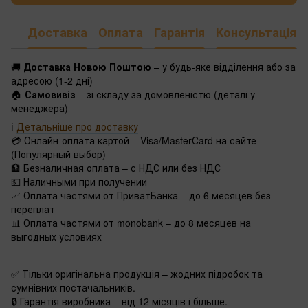
Доставка
Оплата
Гарантія
Консультація
🚚
Доставка Новою Поштою
– у будь-яке відділення або за
адресою (1-2 дні)
🏠
Самовивіз
– зі складу за домовленістю (деталі у
менеджера)
ℹ️
Детальніше про доставку
💳 Онлайн-оплата картой – Visa/MasterCard на сайте
(Популярный выбор)
🏦 Безналичная оплата – с НДС или без НДС
💵 Наличными при получении
📈 Оплата частями от ПриватБанка – до 6 месяцев без
переплат
📊 Оплата частями от monobank – до 8 месяцев на
выгодных условиях
✅ Тільки оригінальна продукція – жодних підробок та
сумнівних постачальників.
🔒 Гарантія виробника – від 12 місяців і більше.