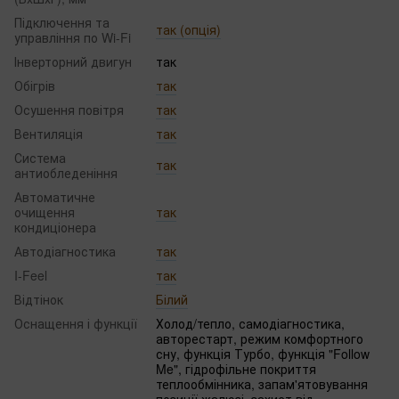
Підключення та
так (опція)
управління по Wi-Fi
Інверторний двигун
так
Обігрів
так
Осушення повітря
так
Вентиляція
так
Система
так
антиобледеніння
Автоматичне
очищення
так
кондиціонера
Автодіагностика
так
I-Feel
так
Відтінок
Білий
Оснащення і функції
Холод/тепло, самодіагностика,
авторестарт, режим комфортного
сну, функція Турбо, функція "Follow
Me", гідрофільне покриття
теплообмінника, запам'ятовування