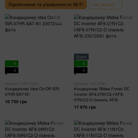
Підключення та управління по Wi-Fi
так (опція)
Відео
6
6
6
6
Артикул: 23072546
Артикул: 23072561
Кондиціонер Idea On/Off ISR-
Кондиціонер Midea Forest DC
07HR-SA7-N1
Inverter AF8-07N1C2-I/AF8-
07N1C2-O (панель AF8)
10 730 грн
17 670 грн