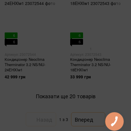
6
6
6
6
1
Артикул: 23072544
Артикул: 23072543
Кондиціонер Neoclima
Кондиціонер Neoclima
Therminator 3.2 NS/NU-
Therminator 3.2 NS/NU-
24EHXIw1
18EHXIw1
42 999 грн
33 999 грн
Показати ще 20 товарів
Назад
Вперед
1
з 3