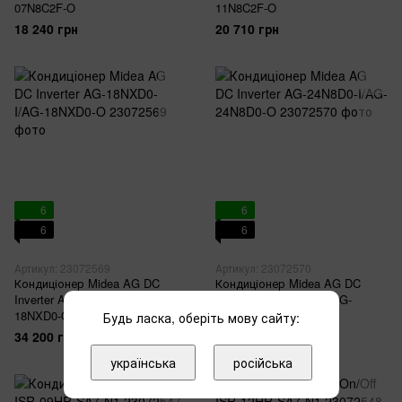
07N8C2F-O
11N8C2F-O
18 240 грн
20 710 грн
6
6
6
6
Артикул: 23072569
Артикул: 23072570
Кондиціонер Midea AG DC
Кондиціонер Midea AG DC
Inverter AG-18NXD0-I/AG-
Inverter AG-24N8D0-I/AG-
18NXD0-O
24N8D0-O
Будь ласка, оберіть мову сайту:
34 200 грн
43 700 грн
українська
російська