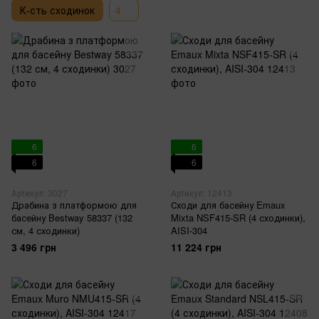
К-сть сходинок
4
6
6
6
6
Артикул: 3027
Артикул: 12413
Драбина з платформою для
Сходи для басейну Emaux
басейну Bestway 58337 (132
Mixta NSF415-SR (4 сходинки),
см, 4 сходинки)
AISI-304
3 496 грн
11 224 грн