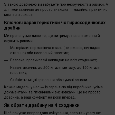
З такою драбиною ви забудете про незручності й ризики. А
для монтажників це просто знахідка — надійно, практично,
клієнти в захваті.
Ключові характеристики чотирисходинкових
драбин
Ми пропонуємо лише те, що витримує навантаження й
служить роками:
Матеріали: нержавіюча сталь (не іржавіє, виглядає
стильно) або посилений пластик;
Безпека: протиковзкі накладки на всіх сходинках;
Навантаження: до 200 кг для металу, до 150 кг для
пластику;
Стійкість: міцні кріплення або гумові основи.
Кожна модель у нас — із гарантією від виробника, усіма
документами та гігієнічними висновками. Це не просто
драбина, а ваш комфорт на роки вперед.
Як обрати драбину на 4 сходинки
Щоб покупка виправдала очікування, зверніть увагу на: