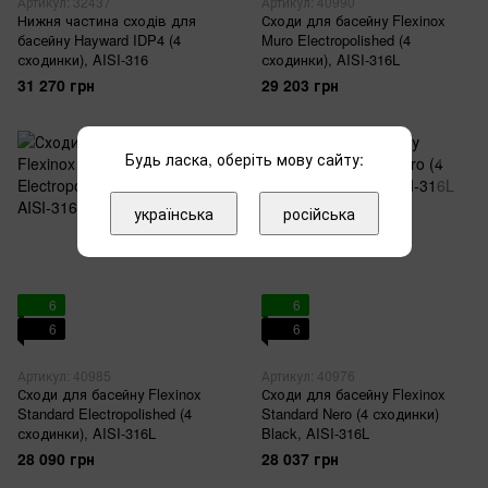
Артикул: 32437
Артикул: 40990
Нижня частина сходів для
Сходи для басейну Flexinox
басейну Hayward IDP4 (4
Muro Electropolished (4
сходинки), AISI-316
сходинки), AISI-316L
31 270 грн
29 203 грн
Будь ласка, оберіть мову сайту:
українська
російська
6
6
6
6
Артикул: 40985
Артикул: 40976
Сходи для басейну Flexinox
Сходи для басейну Flexinox
Standard Electropolished (4
Standard Nero (4 сходинки)
сходинки), AISI-316L
Black, AISI-316L
28 090 грн
28 037 грн