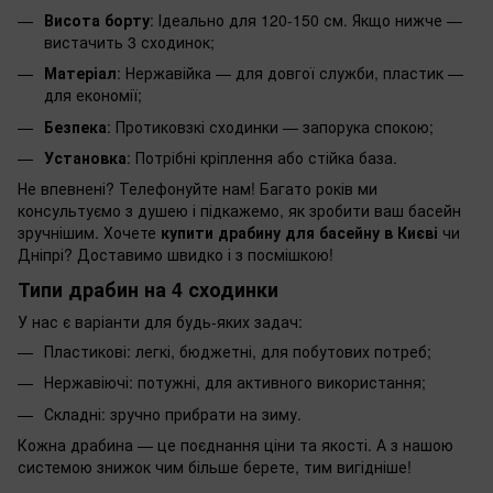
Висота борту
: Ідеально для 120-150 см. Якщо нижче —
вистачить 3 сходинок;
Матеріал
: Нержавійка — для довгої служби, пластик —
для економії;
Безпека
: Протиковзкі сходинки — запорука спокою;
Установка
: Потрібні кріплення або стійка база.
Не впевнені? Телефонуйте нам! Багато років ми
консультуємо з душею і підкажемо, як зробити ваш басейн
зручнішим. Хочете
купити драбину для басейну в Києві
чи
Дніпрі? Доставимо швидко і з посмішкою!
Типи драбин на 4 сходинки
У нас є варіанти для будь-яких задач:
Пластикові: легкі, бюджетні, для побутових потреб;
Нержавіючі: потужні, для активного використання;
Складні: зручно прибрати на зиму.
Кожна драбина — це поєднання ціни та якості. А з нашою
системою знижок чим більше берете, тим вигідніше!