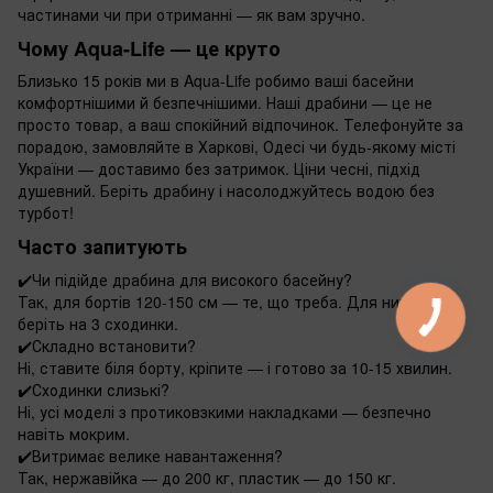
частинами чи при отриманні — як вам зручно.
Чому Aqua-Life — це круто
Близько 15 років ми в Aqua-Life робимо ваші басейни
комфортнішими й безпечнішими. Наші драбини — це не
просто товар, а ваш спокійний відпочинок. Телефонуйте за
порадою, замовляйте в Харкові, Одесі чи будь-якому місті
України — доставимо без затримок. Ціни чесні, підхід
душевний. Беріть драбину і насолоджуйтесь водою без
турбот!
Часто запитують
✔️
Чи підійде драбина для високого басейну?
Так, для бортів 120-150 см — те, що треба. Для нижчих
беріть на 3 сходинки.
✔️
Складно встановити?
Ні, ставите біля борту, кріпите — і готово за 10-15 хвилин.
✔️
Сходинки слизькі?
Ні, усі моделі з протиковзкими накладками — безпечно
навіть мокрим.
✔️
Витримає велике навантаження?
Так, нержавійка — до 200 кг, пластик — до 150 кг.