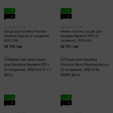
6
6
6
6
Артикул: 41014
Артикул: 32438
Сходи для басейну Flexinox
Нижня частина сходів для
Overflow Special (4 сходинки),
басейну Hayward IDP5 (5
AISI-316L
сходинок), AISI-316
38 743 грн
32 701 грн
6
6
6
6