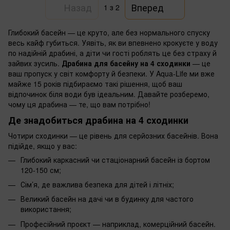
Назад
Вперед
1
з 2
Глибокий басейн — це круто, але без нормального спуску
весь кайф губиться. Уявіть, як ви впевнено крокуєте у воду
по надійній драбині, а діти чи гості роблять це без страху й
зайвих зусиль.
Драбина для басейну на 4 сходинки
— це
ваш пропуск у світ комфорту й безпеки. У Aqua-Life ми вже
майже 15 років підбираємо такі рішення, щоб ваш
відпочинок біля води був ідеальним. Давайте розберемо,
чому ця драбина — те, що вам потрібно!
Де знадобиться драбина на 4 сходинки
Чотири сходинки — це рівень для серйозних басейнів. Вона
підійде, якщо у вас:
Глибокий каркасний чи стаціонарний басейн із бортом
120-150 см;
Сім’я, де важлива безпека для дітей і літніх;
Великий басейн на дачі чи в будинку для частого
використання;
Професійний проєкт — наприклад, комерційний басейн.