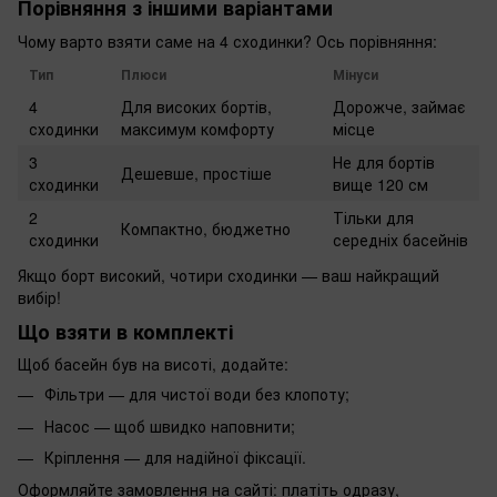
Порівняння з іншими варіантами
Чому варто взяти саме на 4 сходинки? Ось порівняння:
Тип
Плюси
Мінуси
4
Для високих бортів,
Дорожче, займає
сходинки
максимум комфорту
місце
3
Не для бортів
Дешевше, простіше
сходинки
вище 120 см
2
Тільки для
Компактно, бюджетно
сходинки
середніх басейнів
Якщо борт високий, чотири сходинки — ваш найкращий
вибір!
Що взяти в комплекті
Щоб басейн був на висоті, додайте:
Фільтри — для чистої води без клопоту;
Насос — щоб швидко наповнити;
Кріплення — для надійної фіксації.
Оформляйте замовлення на сайті: платіть одразу,