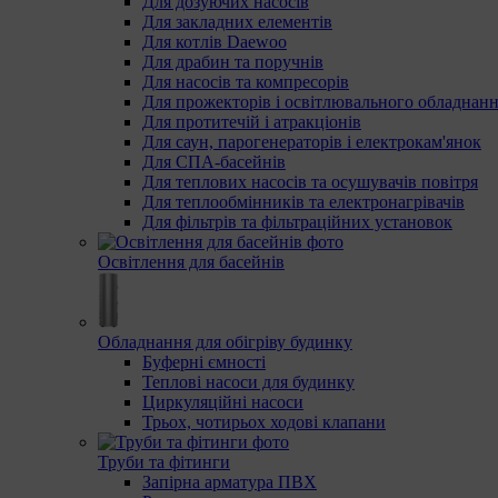
Для дозуючих насосів
Для закладних елементів
Для котлів Daewoo
Для драбин та поручнів
Для насосів та компресорів
Для прожекторів і освітлювального обладнан
Для протитечій і атракціонів
Для саун, парогенераторів і електрокам'янок
Для СПА-басейнів
Для теплових насосів та осушувачів повітря
Для теплообмінників та електронагрівачів
Для фільтрів та фільтраційних установок
Освітлення для басейнів
Обладнання для обігріву будинку
Буферні ємності
Теплові насоси для будинку
Циркуляційні насоси
Трьох, чотирьох ходові клапани
Труби та фітинги
Запірна арматура ПВХ