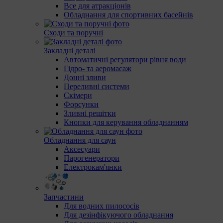
Все для атракціонів
Обладнання для спортивних басейнів
Сходи та поручні
Закладні деталі
Автоматичні регулятори рівня води
Гідро- та аеромасаж
Донні зливи
Переливні системи
Скімери
Форсунки
Зливні решітки
Кнопки для керування обладнанням
Обладнання для саун
Аксесуари
Парогенератори
Електрокам'янки
Запчастини
Для водних пилососів
Для дезінфікуючого обладнання