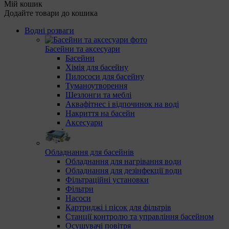
Мій кошик
Додайте товари до кошика
Водні розваги
Басейни та аксесуари
Басейни
Хімія для басейну
Пилососи для басейну
Туманоутворення
Шезлонги та меблі
Аквафітнес і відпочинок на воді
Накриття на басейн
Аксесуари
Обладнання для басейнів
Обладнання для нагрівання води
Обладнання для дезінфекції води
Фільтраційні установки
Фільтри
Насоси
Картриджі і пісок для фільтрів
Станції контролю та управління басейном
Осушувачі повітря