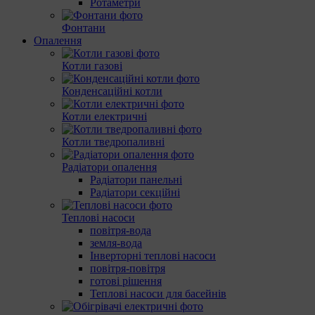
Ротаметри
Фонтани
Опалення
Котли газові
Конденсаційні котли
Котли електричні
Котли тведропаливні
Радіатори опалення
Радіатори панельні
Радіатори секційні
Теплові насоси
повітря-вода
земля-вода
Інверторні теплові насоси
повітря-повітря
готові рішення
Теплові насоси для басейнів