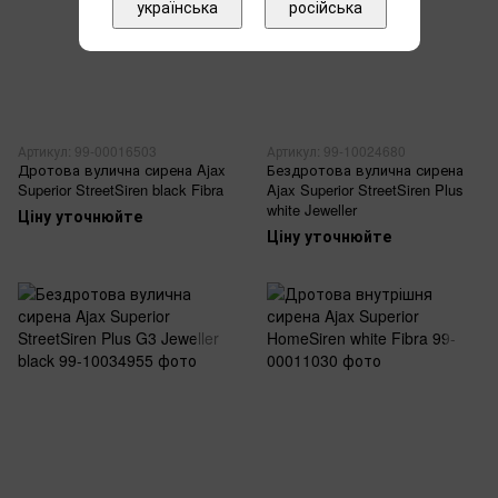
українська
російська
Артикул: 99-00016503
Артикул: 99-10024680
Дротова вулична сирена Ajax
Бездротова вулична сирена
Superior StreetSiren black Fibra
Ajax Superior StreetSiren Plus
white Jeweller
Ціну уточнюйте
Ціну уточнюйте