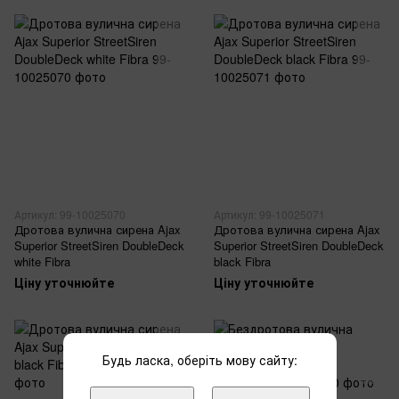
Артикул: 99-10025070
Артикул: 99-10025071
Дротова вулична сирена Ajax
Дротова вулична сирена Ajax
Superior StreetSiren DoubleDeck
Superior StreetSiren DoubleDeck
white Fibra
black Fibra
Ціну уточнюйте
Ціну уточнюйте
Будь ласка, оберіть мову сайту: