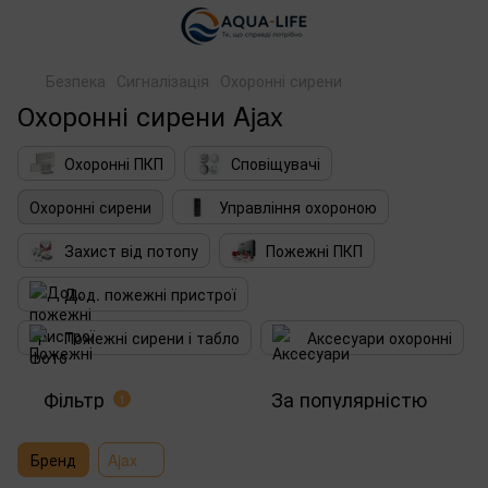
Безпека
Сигналізація
Охоронні сирени
Охоронні сирени Ajax
Охоронні ПКП
Сповіщувачі
Охоронні сирени
Управління охороною
Захист від потопу
Пожежні ПКП
Дод. пожежні пристрої
Пожежні сирени і табло
Аксесуари охоронні
Фільтр
За популярністю
1
Бренд
Ajax