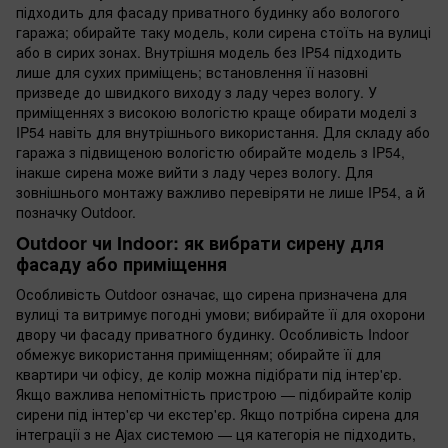
підходить для фасаду приватного будинку або вологого
гаража; обирайте таку модель, коли сирена стоїть на вулиці
або в сирих зонах. Внутрішня модель без IP54 підходить
лише для сухих приміщень; встановлення її назовні
призведе до швидкого виходу з ладу через вологу. У
приміщеннях з високою вологістю краще обирати моделі з
IP54 навіть для внутрішнього використання. Для складу або
гаража з підвищеною вологістю обирайте модель з IP54,
інакше сирена може вийти з ладу через вологу. Для
зовнішнього монтажу важливо перевіряти не лише IP54, а й
позначку Outdoor.
Outdoor чи Indoor: як вибрати сирену для
фасаду або приміщення
Особливість Outdoor означає, що сирена призначена для
вулиці та витримує погодні умови; вибирайте її для охорони
двору чи фасаду приватного будинку. Особливість Indoor
обмежує використання приміщенням; обирайте її для
квартири чи офісу, де колір можна підібрати під інтер'єр.
Якщо важлива непомітність пристрою — підбирайте колір
сирени під інтер'єр чи екстер'єр. Якщо потрібна сирена для
інтеграції з не Ajax системою — ця категорія не підходить,