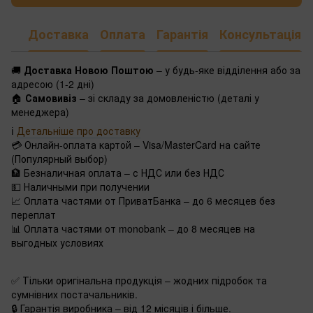
Доставка
Оплата
Гарантія
Консультація
🚚
Доставка Новою Поштою
– у будь-яке відділення або за
адресою (1-2 дні)
🏠
Самовивіз
– зі складу за домовленістю (деталі у
менеджера)
ℹ️
Детальніше про доставку
💳 Онлайн-оплата картой – Visa/MasterCard на сайте
(Популярный выбор)
🏦 Безналичная оплата – с НДС или без НДС
💵 Наличными при получении
📈 Оплата частями от ПриватБанка – до 6 месяцев без
переплат
📊 Оплата частями от monobank – до 8 месяцев на
выгодных условиях
✅ Тільки оригінальна продукція – жодних підробок та
сумнівних постачальників.
🔒 Гарантія виробника – від 12 місяців і більше.