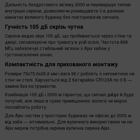
Дальність бездротового зв'язку 2000 м перевершує типові
внутрішні сирени, дозволяючи розміщувати її в далеких
кімнатах великого будинку без повторювачів сигналу.
Гучність 105 дБ скрізь чутна
Сирена видає звук 105 дБ, що пробивається через стіни та
двері, сигналізуючи про тривогу в усій оселі. Частота 868
МГц забезпечує стабільний зв'язок з Ajax хабом у
густонаселених зонах.
Компактність для прихованого монтажу
Розміри 75х75.6х26.6 мм і вага 96 г роблять її непомітною на
стіні чи стелі. Харчується від 2 батарейок CR123A по 3 В —
заміна без інструментів.
Комбінація 105 дБ і 2000 м гарантує, що сигнал дійде й буде
почутий, але лише в сухих приміщеннях: волога чи мороз
послаблять роботу.
Для Ajax систем у просторих будинках чи офісах до 2000 м
від хаба — оптимально. Для вуличного використання чи не-
Ajax мереж потрібна окрема вулична сирена Ajax.