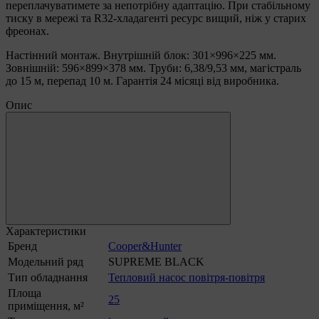
переплачуватимете за непотрібну адаптацію. При стабільному
тиску в мережі та R32-хладагенті ресурс вищий, ніж у старих
фреонах.
Настінний монтаж. Внутрішній блок: 301×996×225 мм.
Зовнішній: 596×899×378 мм. Труби: 6,38/9,53 мм, магістраль
до 15 м, перепад 10 м. Гарантія 24 місяці від виробника.
Опис
Характеристики
Бренд
Cooper&Hunter
Модельний ряд
SUPREME BLACK
Тип обладнання
Тепловий насос повітря-повітря
Площа
25
приміщення, м²