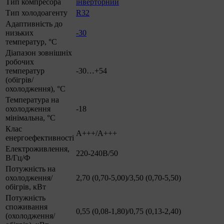
Тип компресора
інверторний
Тип холодоагенту
R32
Адаптивність до
низьких
-30
температур, °С
Діапазон зовнішніх
робочих
температур
-30…+54
(обігрів/
охолодження), °C
Температура на
охолодження
-18
мінімальна, °С
Клас
А+++/А+++
енергоефективності
Електроживлення,
220-240В/50
В/Гц/Ф
Потужність на
охолодження/
2,70 (0,70-5,00)/3,50 (0,70-5,50)
обігрів, кВт
Потужність
споживання
0,55 (0,08-1,80)/0,75 (0,13-2,40)
(охолодження/