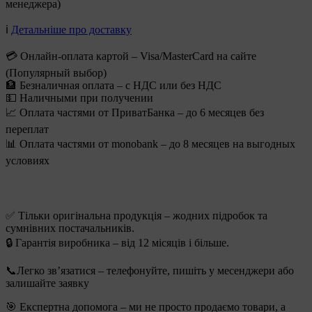
менеджера)
ℹ️
Детальніше про доставку
💳 Онлайн-оплата картой – Visa/MasterCard на сайте
(Популярный выбор)
🏦 Безналичная оплата – с НДС или без НДС
💵 Наличными при получении
📈 Оплата частями от ПриватБанка – до 6 месяцев без
переплат
📊 Оплата частями от monobank – до 8 месяцев на выгодных
условиях
✅ Тільки оригінальна продукція – жодних підробок та
сумнівних постачальників.
🔒 Гарантія виробника – від 12 місяців і більше.
📞Легко зв’язатися – телефонуйте, пишіть у месенджери або
залишайте заявку
🎯 Експертна допомога – ми не просто продаємо товари, а