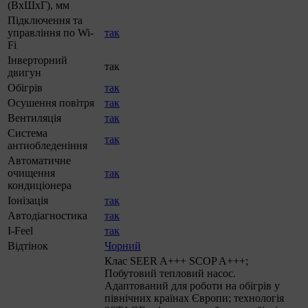
(ВхШхГ), мм
Підключення та
управління по Wi-
так
Fi
Інверторний
так
двигун
Обігрів
так
Осушення повітря
так
Вентиляція
так
Система
так
антиобледеніння
Автоматичне
очищення
так
кондиціонера
Іонізація
так
Автодіагностика
так
I-Feel
так
Відтінок
Чорний
Клас SEER A+++ SCOP A+++;
Побутовий тепловий насос.
Адаптований для роботи на обігрів у
північних країнах Європи; технологія