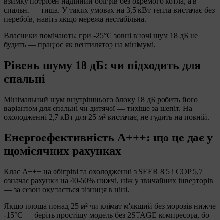
взимку потрібен надійний обігрів без окремого котла, а в
спальні — тиша. У таких умовах на 3,5 кВт тепла вистачає без
перебоїв, навіть якщо мережа нестабільна.
Власники помічають: при -25°C зовні вночі шум 18 дБ не
будить — працює як вентилятор на мінімумі.
Рівень шуму 18 дБ: чи підходить для
спальні
Мінімальний шум внутрішнього блоку 18 дБ робить його
варіантом для спальні чи дитячої — тихіше за шепіт. На
охолодженні 2,7 кВт для 25 м² вистачає, не гудить на повній.
Енергоефективність A+++: що це дає у
щомісячних рахунках
Клас A+++ на обігріві та охолодженні з SEER 8,5 і COP 5,7
означає рахунки на 40-50% нижчі, ніж у звичайних інверторів
— за сезон окупається різниця в ціні.
Якщо площа понад 25 м² чи клімат м'якший без морозів нижче
-15°C — беріть простішу модель без 2STAGE компресора, бо