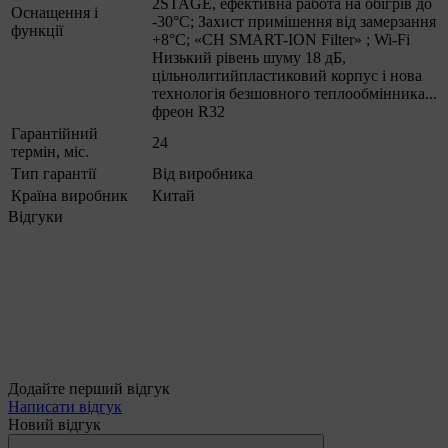
2STAGE, ефективна работа на обігрів до
Оснащення і
-30°С; Захист примішення від замерзання
функції
+8°C; «CH SMART-ION Filter» ; Wi-Fi
Низький рівень шуму 18 дБ,
цільнолитийпластиковий корпус і нова
технологія безшовного теплообмінника...
фреон R32
Гарантійний
24
термін, міс.
Тип гарантії
Від виробника
Країна виробник
Китай
Відгуки
Додайте перший відгук
Написати відгук
Новий відгук