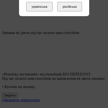
українська
російська
Знижки не діють під час оплати цим способом
«Покупка частинами» від monobank БЕЗ ПЕРЕПЛАТ
Під час оплати цим способом на замовлення не діють знижки:
• Купони на знижку
Закрити
Оформити замовлення