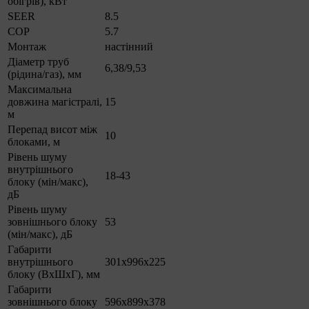
обігрів), кВт
SEER
8.5
COP
5.7
Монтаж
настінний
Діаметр труб
6,38/9,53
(рідина/газ), мм
Максимальна
довжина магістралі,
15
м
Перепад висот між
10
блоками, м
Рівень шуму
внутрішнього
18-43
блоку (мін/макс),
дБ
Рівень шуму
зовнішнього блоку
53
(мін/макс), дБ
Габарити
внутрішнього
301х996х225
блоку (ВхШхГ), мм
Габарити
зовнішнього блоку
596х899х378