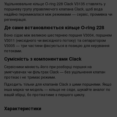
Ущільнювальне кільце O-ring 228 Clack V3135 ставлять у
поршневу групу управляючого клапана Clack, щоб вода
надійно перемикалася між режимами — сервіс, промивка чи
регенерація.
Де саме встановлюється кільце O-ring 228
Воно сідає між великою шестернею поршня V3004, поршнем
V3011 (нисхідного чи висхідного потоку) та сепаратором
V3005 — три частини фіксуються в позицію для керування
потоками.
Сумісність з компонентами Clack
Сервісники міняють його при розборці поршня на
умягчувачах чи фільтрах Clack — без ущільнення клапан
протікає і не тримає режими.
Підходить тільки для клапанів Clack з цими поршнями. Якщо
інша марка чи модель — кільце не сяде, шукайте аналог по
вашій збірці, бо протікатиме з першого циклу.
Характеристики