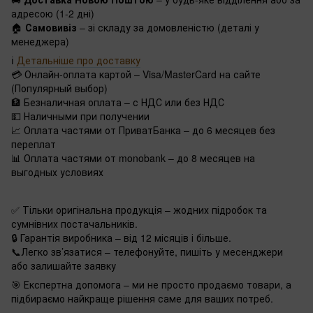
адресою (1-2 дні)
🏠
Самовивіз
– зі складу за домовленістю (деталі у
менеджера)
ℹ️
Детальніше про доставку
💳 Онлайн-оплата картой – Visa/MasterCard на сайте
(Популярный выбор)
🏦 Безналичная оплата – с НДС или без НДС
💵 Наличными при получении
📈 Оплата частями от ПриватБанка – до 6 месяцев без
переплат
📊 Оплата частями от monobank – до 8 месяцев на
выгодных условиях
✅ Тільки оригінальна продукція – жодних підробок та
сумнівних постачальників.
🔒 Гарантія виробника – від 12 місяців і більше.
📞Легко зв’язатися – телефонуйте, пишіть у месенджери
або залишайте заявку
🎯 Експертна допомога – ми не просто продаємо товари, а
підбираємо найкраще рішення саме для ваших потреб.