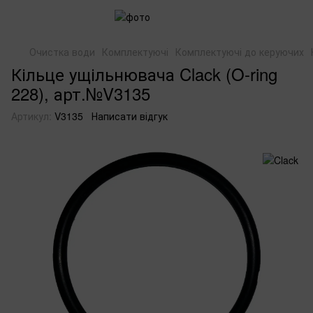
Очистка води
Комплектуючі
Комплектуючі до керуючих
Кільце ущільнювача Clack (O-ring
228), арт.№V3135
Артикул:
V3135
Написати відгук