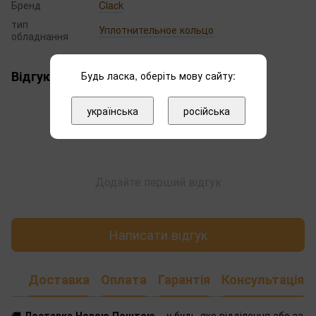
Бренд
Clack
тип
Уплотнительное кольцо
обладнання
Відгуки
Будь ласка, оберіть мову сайту:
українська
російська
Додайте перший відгук
Написати відгук
Доставка
Оплата
Гарантія
Консультація
🚚
Доставка Новою Поштою
– у будь-яке відділення або за