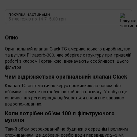
ПОКУПКА ЧАСТИНАМИ
5 платежів по 14 715.00 грн
Опис
Оригінальний клапан Clack TC американського виробництва
та вугілля Filtrasorb-300, яке зберігає структуру при тривалій
роботі з хлором і органікою, визначають особливості цього
фільтра.
Чим відрізняється оригінальний клапан Clack
Клапан TC автоматично керує промивкою за часом або
об’ємом, тому не потребує постійного нагляду. У побуті це
означає, що регенерація відбувається вночі і не заважає
водоспоживанню.
Коли потрібен об’єм 100 л фільтруючого
вугілля
Такий об’єм розрахований на будинки з середнім і великим
споживанням, де добовий розбір води перевищує 2–3 м³.