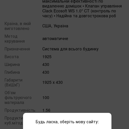
максимальній ефективності по
видаленню домішок • Клапан управління
Clack Ecosoft WS 1.0" CT (контроль по
часу) • Надійна та довгострокова роб
Країна, в якій
США, Україна
виготовлено
Метод
автоматичне
керування
Призначення
Система для всього будинку
Висота
1925
Ширина
430
Глибина
430
Габарити
1925 х 430
(ВхШхГ)
Об'єм
фільтруючого
100
мaтеріaлa
Продуктивність
1.56
Продуктивність,
1.56
Будь ласка, оберіть мову сайту:
куб.м/год.