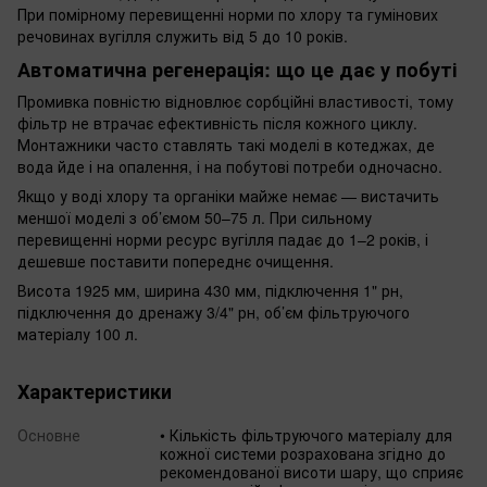
При помірному перевищенні норми по хлору та гумінових
речовинах вугілля служить від 5 до 10 років.
Автоматична регенерація: що це дає у побуті
Промивка повністю відновлює сорбційні властивості, тому
фільтр не втрачає ефективність після кожного циклу.
Монтажники часто ставлять такі моделі в котеджах, де
вода йде і на опалення, і на побутові потреби одночасно.
Якщо у воді хлору та органіки майже немає — вистачить
меншої моделі з об’ємом 50–75 л. При сильному
перевищенні норми ресурс вугілля падає до 1–2 років, і
дешевше поставити попереднє очищення.
Висота 1925 мм, ширина 430 мм, підключення 1" рн,
підключення до дренажу 3/4" рн, об’єм фільтруючого
матеріалу 100 л.
Характеристики
Основне
• Кількість фільтруючого матеріалу для
кожної системи розрахована згідно до
рекомендованої висоти шару, що сприяє