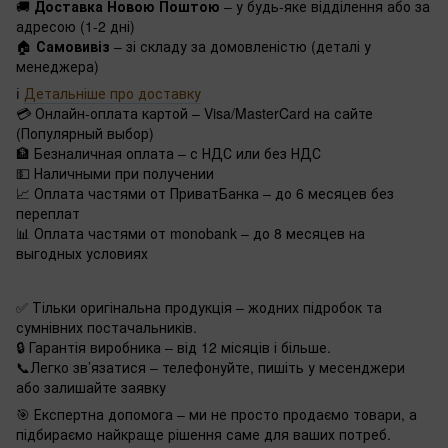
🚚
Доставка Новою Поштою
– у будь-яке відділення або за
адресою (1-2 дні)
🏠
Самовивіз
– зі складу за домовленістю (деталі у
менеджера)
ℹ️
Детальніше про доставку
💳 Онлайн-оплата картой – Visa/MasterCard на сайте
(Популярный выбор)
🏦 Безналичная оплата – с НДС или без НДС
💵 Наличными при получении
📈 Оплата частями от ПриватБанка – до 6 месяцев без
переплат
📊 Оплата частями от monobank – до 8 месяцев на
выгодных условиях
✅ Тільки оригінальна продукція – жодних підробок та
сумнівних постачальників.
🔒 Гарантія виробника – від 12 місяців і більше.
📞Легко зв’язатися – телефонуйте, пишіть у месенджери
або залишайте заявку
🎯 Експертна допомога – ми не просто продаємо товари, а
підбираємо найкраще рішення саме для ваших потреб.