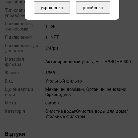
тип обладнання
класичне виконання
українська
російська
Тип клапана
Clack CT
управління
Підключення,
1" рн
типорозмір
Підключення
1" NPT
Підключення до
3/4"рн
дренажу
Матеріал
Активированный уголь, FILTRASORB 300
фільтра
Форма
1665
Вид
Угольный фильтр
Що видаляє з
Механічні домішки, Органічні речовини,
води
Сірководень
Мета
carbon
Категорія
Очистка воды/Очистка воды для дома/
Угольные фильтры
Відгуки