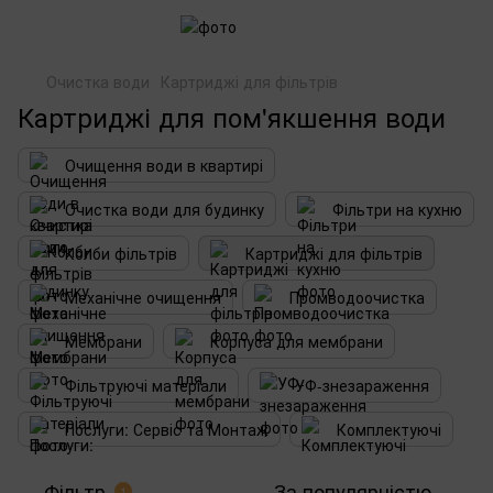
Очистка води
Картриджі для фільтрів
Картриджі для пом'якшення води
Очищення води в квартирі
Очистка води для будинку
Фільтри на кухню
Колби фільтрів
Картриджі для фільтрів
Механічне очищення
Промводоочистка
Мембрани
Корпуса для мембрани
Фільтруючі матеріали
УФ-знезараження
Послуги: Сервіс та Монтаж
Комплектуючі
Фільтр
За популярністю
1