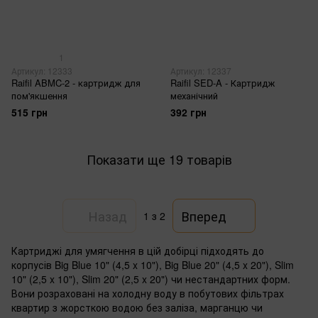
1
Артикул: 12333
Артикул: 12337
Raifil ABMC-2 - картридж для
Raifil SED-A - Картридж
пом'якшення
механічний
515 грн
392 грн
Показати ще 19 товарів
Назад
Вперед
1
з 2
Картриджі для умягчення в цій добірці підходять до
корпусів Big Blue 10" (4,5 x 10"), Big Blue 20" (4,5 x 20"), Slim
10" (2,5 x 10"), Slim 20" (2,5 x 20") чи нестандартних форм.
Вони розраховані на холодну воду в побутових фільтрах
квартир з жорсткою водою без заліза, марганцю чи