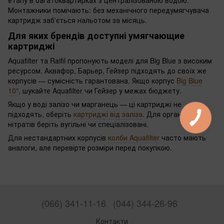
Монтажники помічають: без механічного передумягчувача
картридж заб'ється нальотом за місяць.
Для яких брендів доступні умягчающие
картриджі
Aquafilter та Raifil пропонують моделі для Big Blue з високим
ресурсом. Аквафор, Барьер, Гейзер підходять до своїх же
корпусів — сумісність гарантована. Якщо корпус
Big Blue
10"
, шукайте Aquafilter чи Гейзер у межах бюджету.
Якщо у воді залізо чи марганець — ці картриджі не
підходять, оберіть
картриджі від заліза
. Для органіки чи
нітратів беріть вугільні чи спеціалізовані.
Для нестандартних корпусів
колби Aquafilter
часто мають
аналоги, але перевірте розміри перед покупкою.
(066) 341-11-16
(044) 344-26-96
Контакти