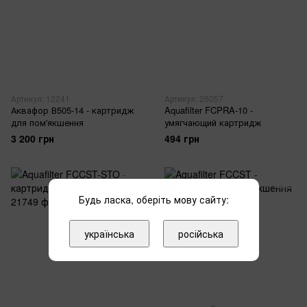
Артикул: 12241
Артикул: 26057
Аквафор В505-14 - картридж
Aquafilter FCPRA-10 -
для пом'якшення
умягчающий картридж
3 200 грн
494 грн
Будь ласка, оберіть мову сайту:
українська
російська