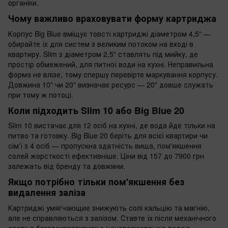
органіки.
Чому важливо враховувати форму картриджа
Корпус Big Blue вміщує товсті картриджі діаметром 4,5" —
обирайте їх для систем з великим потоком на вході в
квартиру. Slim з діаметром 2,5" ставлять під мийку, де
простір обмежений, для питної води на кухні. Неправильна
форма не влізе, тому спершу перевірте маркування корпусу.
Довжина 10" чи 20" визначає ресурс — 20" довше служать
при тому ж потоці.
Коли підходить Slim 10 або Big Blue 20
Slim 10 вистачає для 12 осіб на кухні, де вода йде тільки на
питво та готовку. Big Blue 20 беріть для всієї квартири чи
сім'ї з 4 осіб — пропускна здатність вища, пом'якшення
солей жорсткості ефективніше. Ціни від 157 до 7900 грн
залежать від бренду та довжини.
Якщо потрібно тільки пом'якшення без
видалення заліза
Картриджі умягчающие знижують солі кальцію та магнію,
але не справляються з залізом. Ставте їх після механічного
етапу в багатоквартирках з централізованою водою.