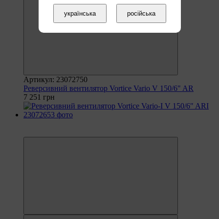
українська
російська
Артикул: 23072750
Реверсивний вентилятор Vortice Vario V 150/6" AR
7 251 грн
6
6