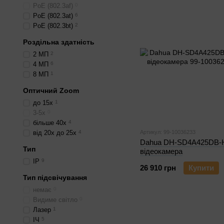
PoE (802.3af)
0
PoE (802.3at)
6
PoE (802.3bt)
2
Роздільна здатність
2 МП
2
4 МП
6
8 МП
1
Оптичний Zoom
до 15x
1
3-5x
0
більше 40x
4
від 20x до 25x
4
Артикул: 99-10036233
Dahua DH-SD4A425DB-
Тип
відеокамера
IP
9
26 910 грн
Купити
Тип підсвічування
немає
0
Видиме світло
0
Лазер
1
ІЧ
5