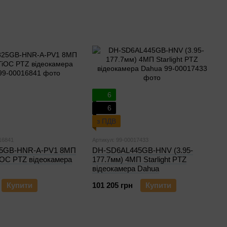
6
6
з ПДВ
16841
Артикул: 99-00017433
5GB-HNR-A-PV1 8МП
DH-SD6AL445GB-HNV (3.95-
iOC PTZ відеокамера
177.7мм) 4МП Starlight PTZ
відеокамера Dahua
Купити
101 205 грн
Купити