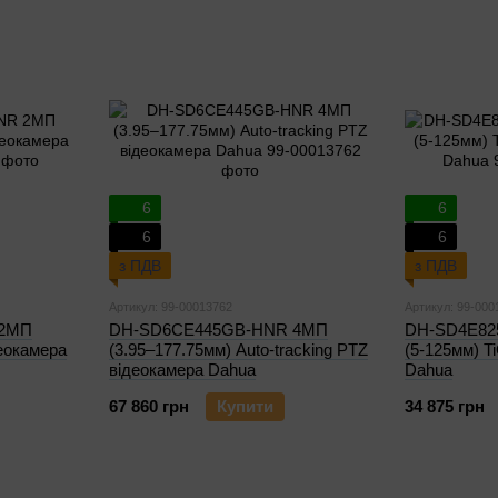
6
6
6
6
з ПДВ
з ПДВ
Артикул: 99-00013762
Артикул: 99-000
 2МП
DH-SD6CE445GB-HNR 4МП
DH-SD4E82
деокамера
(3.95–177.75мм) Auto-tracking PTZ
(5-125мм) T
відеокамера Dahua
Dahua
67 860 грн
Купити
34 875 грн