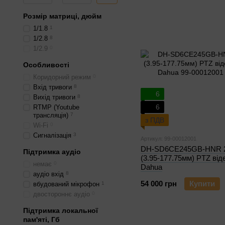
Розмір матриці, дюйм
1/1.8
1
1/2.8
8
1/2.9
0
Особливості
Коридорний режим
0
Вхід тривоги
8
6
Вихід тривоги
8
6
RTMP (Youtube
трансляція)
7
з ПДВ
Wi-Fi
0
Сигналізація
3
Артикул: 99-00012001
DH-SD6CE245GB-HNR
Підтримка аудіо
(3.95-177.75мм) PTZ ві
немає
0
Dahua
аудіо вхід
8
54 000 грн
Купити
вбудований мікрофон
1
двостороннє аудіо
0
Підтримка локальної
пам'яті, Гб