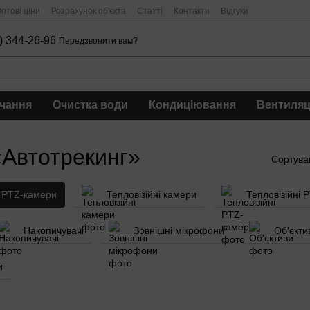
птові ціни
Розрахунок об'єкта
Статті
Контакти
Відгуки
) 344-26-96
Передзвонити вам?
чання
Очистка води
Кондиціювання
Вентиляц
«Автотрекинг»
Сортува
PTZ-камери
Тепловізійні камери
Тепловізійні 
Накопичувачі
Зовнішні мікрофони
Об'єкти
и