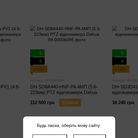
6
6
6
6
з ПДВ
з ПДВ
Артикул: 99-00006095
Артикул: 99-100
V1 (4.8-
DH-SD8A440-HNF-PA 4МП (5.6-
DH-SD3D41
223мм) PTZ відеокамера Dahua
відеокамер
112 500 грн
Купити
16 245 грн
Будь ласка, оберіть мову сайту: