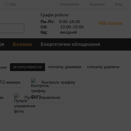
Порівняння
Рус
Укр
Бажання
Вхід
Графік роботи:
Пн–Пт:
9:00–18:00
Мій кошик
Сб:
10:00–15:00
Нд:
вихідний
ія
Безпека
Енергетичне обладнання
за популярністю
спочатку дешевше
спочатку дорожче
ння:
PTZ-камери
Контроль трафіку
ви
Пульти управління