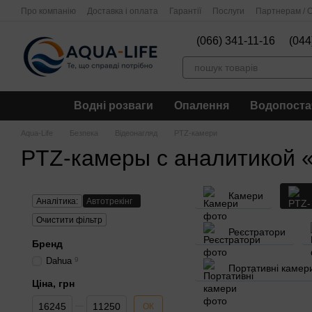
Перейти до основного контенту
Про компанію
Доставка і оплата
Гарантії
Послуги
Партнерам / О
(066) 341-11-16
(044
Водні розваги
Опалення
Водопоста
Aqua-Life
Безпека
Відеонагляд
PTZ-камери
PTZ-камеры с аналитикой 
Камери
Аналітика:
Автотрекінг
Очистити фільтр
Реєстратори
Бренд
Dahua
9
Портативні камер
Ціна, грн
Від Ціна, грн
До Ціна, грн
ОК