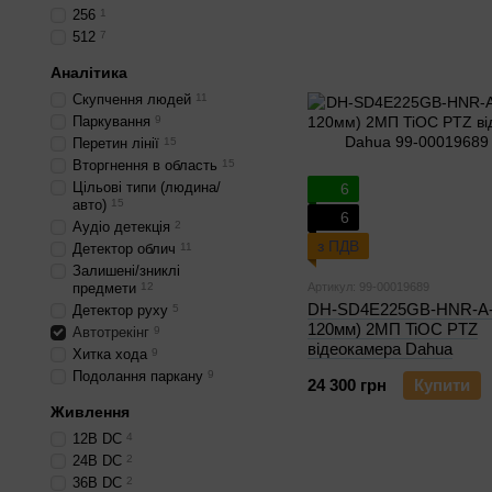
256
1
512
7
Аналітика
Скупчення людей
11
Паркування
9
Перетин лінії
15
Вторгнення в область
15
Цільові типи (людина/
6
авто)
15
6
Аудіо детекція
2
з ПДВ
Детектор облич
11
Залишені/зниклі
предмети
12
Артикул: 99-00019689
DH-SD4E225GB-HNR-A-P
Детектор руху
5
120мм) 2МП TiOC PTZ
Автотрекінг
9
відеокамера Dahua
Хитка хода
9
Подолання паркану
9
24 300 грн
Купити
Живлення
12В DС
4
24В DС
2
36В DС
2