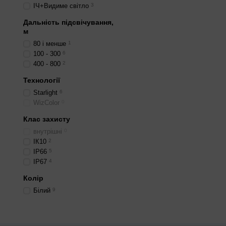
ІЧ+Видиме світло
3
Дальність підсвічування,
м
80 і менше
1
100 - 300
6
400 - 800
2
Технології
Starlight
6
WizColor
0
Клас захисту
внутрішні
0
ІК10
2
IP66
5
IP67
4
Колір
Білий
9