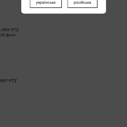
українська
російська
HNY PTZ