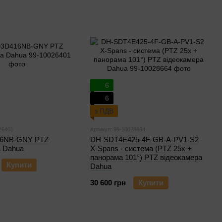
6
6
з ПДВ
26401
Артикул: 99-10028664
6NB-GNY PTZ
DH-SDT4E425-4F-GB-A-PV1-S2
а Dahua
X-Spans - система (PTZ 25х +
панорама 101°) PTZ відеокамера
Купити
Dahua
30 600 грн
Купити