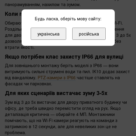
панорамуванням, нахилом та зумом.
Коли підходить PTZ-камера з Wi-Fi
Будь ласка, оберіть мову сайту:
Обирають такі камери, якщо об'єкт має стабільний Wi-Fi.
Роздільна здатність 2 МП або 4 МП дає чітке зображення
українська
російська
для двору чи приміщення до 100 м. Оптичний зум від 3 до 5x
дозволяє наблизити деталі обличчя чи номери авто без
втрати якості.
Якщо потрібен клас захисту IP66 для вулиці
Для зовнішнього монтажу беріть моделі з IP66 — вони
витримують сильні струмені води та пил. IK10 додає захист
від вандалізму.
PTZ-камери з IP66
частіше ставлять на
фасадах чи парковках.
Для яких сценаріїв вистачає зуму 3-5x
Зум від 3 до 5x вистачає для двору приватного будинку чи
офісу, де треба швидко перемістити огляд на рух. Якщо
деталізація критична — обирайте 4 МП. Монтажники
помічають, що на Wi-Fi камери реагують на команди з
затримкою в 12 секунди, але для невеликих зон це не
проблема.