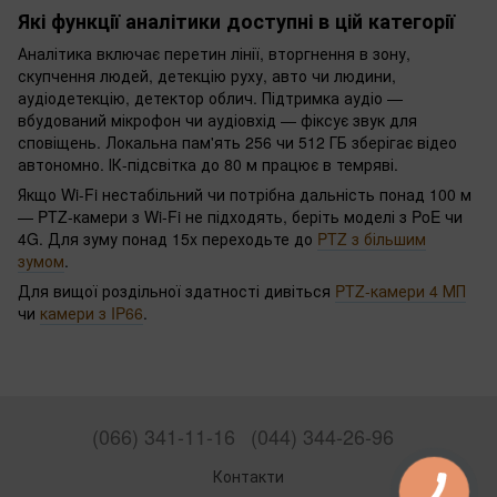
Які функції аналітики доступні в цій категорії
Аналітика включає перетин лінії, вторгнення в зону,
скупчення людей, детекцію руху, авто чи людини,
аудіодетекцію, детектор облич. Підтримка аудіо —
вбудований мікрофон чи аудіовхід — фіксує звук для
сповіщень. Локальна пам'ять 256 чи 512 ГБ зберігає відео
автономно. ІК-підсвітка до 80 м працює в темряві.
Якщо Wi-Fi нестабільний чи потрібна дальність понад 100 м
— PTZ-камери з Wi-Fi не підходять, беріть моделі з PoE чи
4G. Для зуму понад 15x переходьте до
PTZ з більшим
зумом
.
Для вищої роздільної здатності дивіться
PTZ-камери 4 МП
чи
камери з IP66
.
(066) 341-11-16
(044) 344-26-96
Контакти