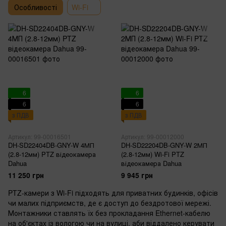
Особливості
Wi-Fi
6
6
6
6
з ПДВ
з ПДВ
Артикул: 99-00016501
Артикул: 99-00012000
DH-SD22404DB-GNY-W 4МП
DH-SD22204DB-GNY-W 2МП
(2.8-12мм) PTZ відеокамера
(2.8-12мм) Wi-Fi PTZ
Dahua
відеокамера Dahua
11 250 грн
9 945 грн
PTZ-камери з Wi-Fi підходять для приватних будинків, офісів
чи малих підприємств, де є доступ до бездротової мережі.
Монтажники ставлять їх без прокладання Ethernet-кабелю
на об'єктах із вологою чи на вулиці, аби віддалено керувати