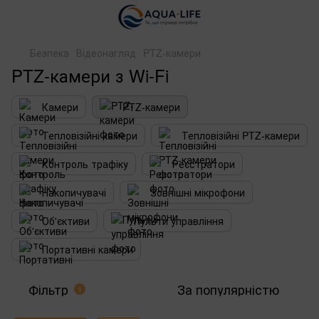
Безпека
Відеонагляд
PTZ-камери
PTZ-камери з Wi-Fi
Камери
PTZ-камери
Тепловізійні камери
Тепловізійні PTZ-камери
Контроль трафіку
Реєстратори
Накопичувачі
Зовнішні мікрофони
Об'єктиви
Пульти управління
Портативні камери
Фільтр
За популярністю
1