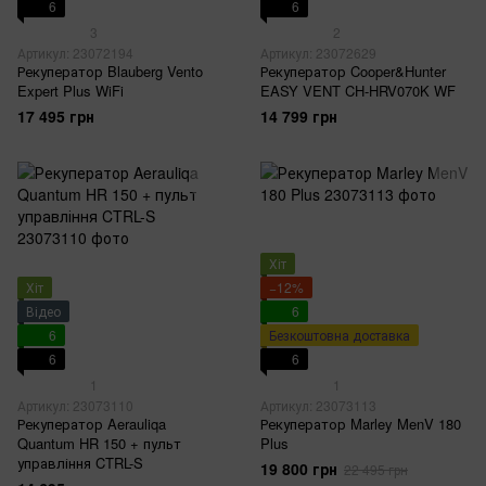
6
6
3
2
Артикул: 23072194
Артикул: 23072629
Рекуператор Blauberg Vento
Рекуператор Cooper&Hunter
Expert Plus WiFi
EASY VENT CH-HRV070K WF
17 495 грн
14 799 грн
Хіт
Хіт
−12%
Відео
6
6
Безкоштовна доставка
6
6
1
1
Артикул: 23073110
Артикул: 23073113
Рекуператор Aerauliqa
Рекуператор Marley MenV 180
Quantum HR 150 + пульт
Plus
управління CTRL-S
19 800 грн
22 495 грн