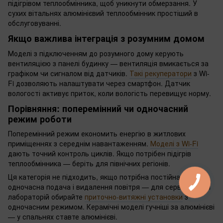
підігрівом теплообмінника, щоб уникнути обмерзання. У
сухих вітальнях алюмінієвий теплообмінник простіший в
обслуговуванні.
Якщо важлива інтеграція з розумним домом
Моделі з підключенням до розумного дому керують
вентиляцією з панелі будинку — вентиляція вмикається за
графіком чи сигналом від датчиків.
Такі рекуператори
з Wi-
Fi дозволяють налаштувати через смартфон. Датчик
вологості активує приток, коли вологість перевищує норму.
Порівняння: поперемінний чи одночасний
режим роботи
Поперемінний режим економить енергію в житлових
приміщеннях з середнім навантаженням.
Моделі з Wi-Fi
дають точний контроль циклів. Якщо потрібен підігрів
теплообмінника — беріть для північних регіонів.
Ця категорія не підходить, якщо потрібна постійна
одночасна подача і видалення повітря — для серверних чи
лабораторій обирайте
приточно-витяжні установки
з
одночасним режимом. Керамічні моделі гучніші за алюмінієві
— у спальнях ставте алюмінієві.