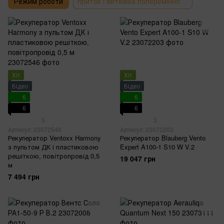
Режим роботи
приток і витяжка поперемінно
Хіт
Хіт
Відео
Відео
6
6
6
6
5
3
Артикул: 23072546
Артикул: 23072203
Рекуператор Ventoxx Harmony
Рекуператор Blauberg Vento
з пультом ДК і пластиковою
Expert A100-1 S10 W V.2
решіткою, повітропровід 0,5
19 047 грн
м
7 494 грн