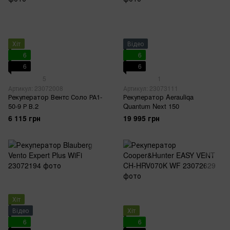
Хіт
Відео
6
6
6
6
5
1
Артикул: 23072008
Артикул: 23073111
Рекуператор Вентс Соло РА1-
Рекуператор Aerauliqa
50-9 Р В.2
Quantum Next 150
6 115 грн
19 995 грн
Хіт
Відео
Хіт
6
6