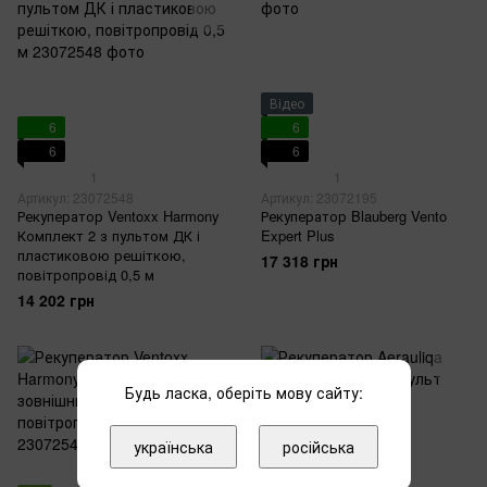
Відео
6
6
6
6
1
1
Артикул: 23072548
Артикул: 23072195
Рекуператор Ventoxx Harmony
Рекуператор Blauberg Vento
Комплект 2 з пультом ДК і
Expert Plus
пластиковою решіткою,
17 318 грн
повітропровід 0,5 м
14 202 грн
Будь ласка, оберіть мову сайту:
українська
російська