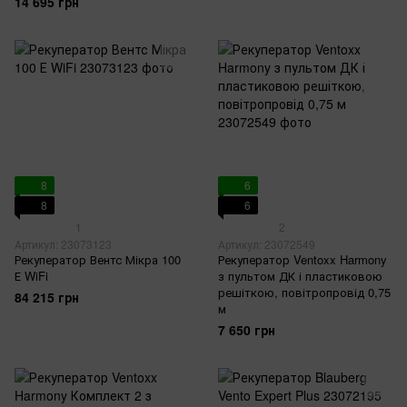
14 695 грн
8
6
8
6
1
2
Артикул: 23073123
Артикул: 23072549
Рекуператор Вентс Мікра 100
Рекуператор Ventoxx Harmony
Е WiFi
з пультом ДК і пластиковою
решіткою, повітропровід 0,75
84 215 грн
м
7 650 грн