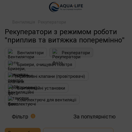
Вентиляція
Рекуператори
Рекуператори з режимом роботи
"приплив та витяжка поперемінно"
Вентилятори
Рекуператори
Бризери, очищувач повітря
Припливні клапани (провітрювачі)
Вентиляційні установки
Комплектуючі для вентиляції
Фільтр
За популярністю
1