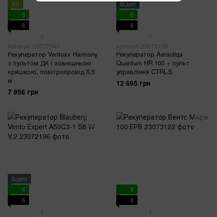
Хіт
Відео
6
6
6
6
3
1
Артикул: 23072547
Артикул: 23073109
Рекуператор Ventoxx Harmony
Рекуператор Aerauliqa
з пультом ДК і зовнішньою
Quantum HR 100 + пульт
кришкою, повітропровід 0,5
управління CTRL-S
м
12 695 грн
7 956 грн
Відео
6
8
6
8
1
1