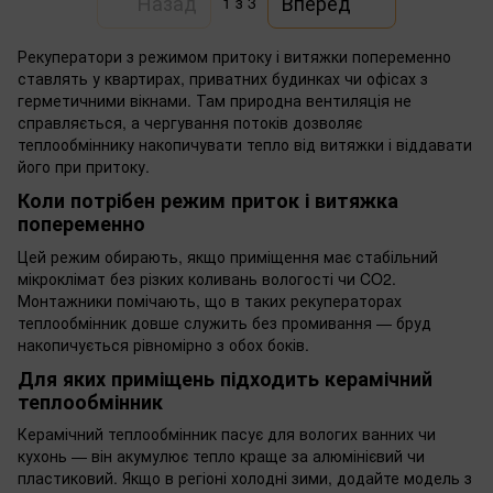
Назад
Вперед
1
з 3
Рекуператори з режимом притоку і витяжки попеременно
ставлять у квартирах, приватних будинках чи офісах з
герметичними вікнами. Там природна вентиляція не
справляється, а чергування потоків дозволяє
теплообміннику накопичувати тепло від витяжки і віддавати
його при притоку.
Коли потрібен режим приток і витяжка
попеременно
Цей режим обирають, якщо приміщення має стабільний
мікроклімат без різких коливань вологості чи CO2.
Монтажники помічають, що в таких рекуператорах
теплообмінник довше служить без промивання — бруд
накопичується рівномірно з обох боків.
Для яких приміщень підходить керамічний
теплообмінник
Керамічний теплообмінник пасує для вологих ванних чи
кухонь — він акумулює тепло краще за алюмінієвий чи
пластиковий. Якщо в регіоні холодні зими, додайте модель з