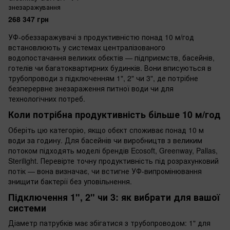
знезаражування
268 347 грн
УФ-обеззаражувачі з продуктивністю понад 10 м/год
встановлюють у системах централізованого
водопостачання великих обєктів — підприємств, басейнів,
готелів чи багатоквартирних будинків. Вони вписуються в
трубопроводи з підключенням 1", 2" чи 3", де потрібне
безперервне знезараження питної води чи для
технологічних потреб.
Коли потрібна продуктивність більше 10 м/год
Оберіть цю категорію, якщо обєкт споживає понад 10 м
води за годину. Для басейнів чи виробництв з великим
потоком підходять моделі брендів Ecosoft, Greenway, Pallas,
Sterilight. Перевірте точну продуктивність під розрахунковий
потік — вона визначає, чи встигне УФ-випромінювання
знищити бактерії без уповільнення.
Підключення 1", 2" чи 3: як вибрати для вашої
системи
Діаметр патрубків має збігатися з трубопроводом: 1" для