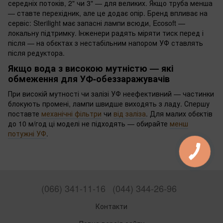
середніх потоків, 2" чи 3" — для великих. Якщо труба менша
— ставте перехідник, але це додає опір. Бренд впливає на
сервіс: Sterilight має запасні лампи всюди, Ecosoft —
локальну підтримку. Інженери радять міряти тиск перед і
після — на обєктах з нестабільним напором УФ ставлять
після редуктора.
Якщо вода з високою мутністю — які
обмеження для УФ-обеззаражувачів
При високій мутності чи залізі УФ неефективний — частинки
блокують промені, лампи швидше виходять з ладу. Спершу
поставте
механічні фільтри
чи
від заліза
. Для малих обєктів
до 10 м/год ці моделі не підходять — обирайте
менш
потужні УФ
.
(066) 341-11-16
(044) 344-26-96
Контакти