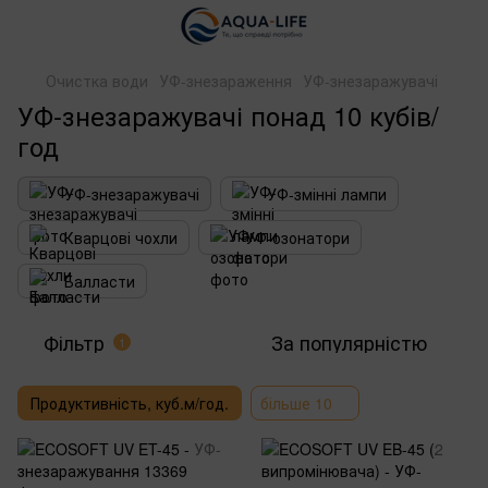
Очистка води
УФ-знезараження
УФ-знезаражувачі
УФ-знезаражувачі понад 10 кубів/
год
УФ-знезаражувачі
УФ-змінні лампи
Кварцові чохли
УФ-озонатори
Балласти
Фільтр
За популярністю
1
Продуктивність, куб.м/год.
більше 10