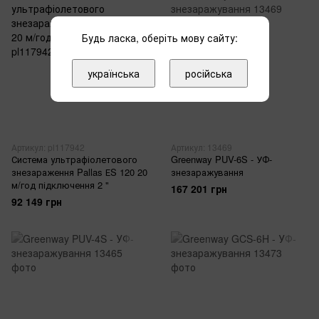
Будь ласка, оберіть мову сайту:
українська
російська
Артикул: pl117942
Артикул: 13469
Система ультрафіолетового
Greenway PUV-6S - УФ-
знезараження Pallas ЕS 120 20
знезаражування
м/год підключення 2 "
167 201 грн
92 149 грн