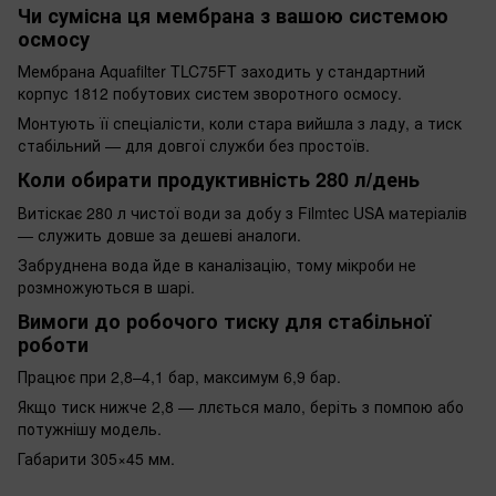
Чи сумісна ця мембрана з вашою системою
осмосу
Мембрана Aquafilter TLC75FT заходить у стандартний
корпус 1812 побутових систем зворотного осмосу.
Монтують її спеціалісти, коли стара вийшла з ладу, а тиск
стабільний — для довгої служби без простоїв.
Коли обирати продуктивність 280 л/день
Витіскає 280 л чистої води за добу з Filmtec USA матеріалів
— служить довше за дешеві аналоги.
Забруднена вода йде в каналізацію, тому мікроби не
розмножуються в шарі.
Вимоги до робочого тиску для стабільної
роботи
Працює при 2,8–4,1 бар, максимум 6,9 бар.
Якщо тиск нижче 2,8 — ллється мало, беріть з помпою або
потужнішу модель.
Габарити 305×45 мм.