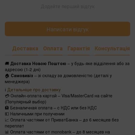
Додайте перший відгук
Написати відгук
Доставка
Оплата
Гарантія
Консультація
🚚
Доставка Новою Поштою
– у будь-яке відділення або за
адресою (1-2 дні)
🏠
Самовивіз
– зі складу за домовленістю (деталі у
менеджера)
ℹ️
Детальніше про доставку
💳 Онлайн-оплата картой – Visa/MasterCard на сайте
(Популярный выбор)
🏦 Безналичная оплата – с НДС или без НДС
💵 Наличными при получении
📈 Оплата частями от ПриватБанка – до 6 месяцев без
переплат
📊 Оплата частями от monobank – до 8 месяцев на