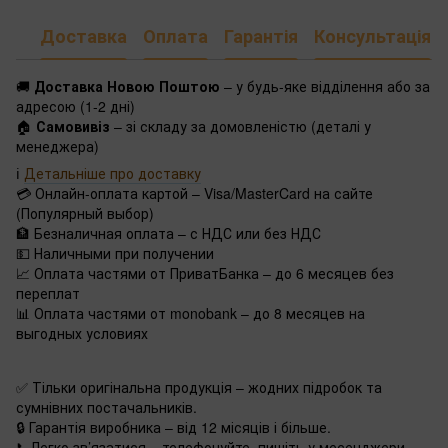
Доставка
Оплата
Гарантія
Консультація
🚚
Доставка Новою Поштою
– у будь-яке відділення або за
адресою (1-2 дні)
🏠
Самовивіз
– зі складу за домовленістю (деталі у
менеджера)
ℹ️
Детальніше про доставку
💳 Онлайн-оплата картой – Visa/MasterCard на сайте
(Популярный выбор)
🏦 Безналичная оплата – с НДС или без НДС
💵 Наличными при получении
📈 Оплата частями от ПриватБанка – до 6 месяцев без
переплат
📊 Оплата частями от monobank – до 8 месяцев на
выгодных условиях
✅ Тільки оригінальна продукція – жодних підробок та
сумнівних постачальників.
🔒 Гарантія виробника – від 12 місяців і більше.
📞Легко зв’язатися – телефонуйте, пишіть у месенджери