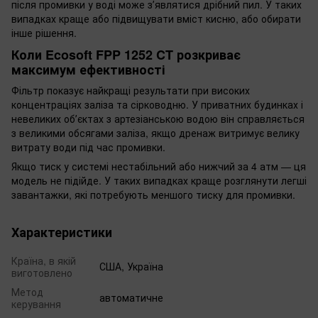
після промивки у воді може зʼявлятися дрібний пил. У таких
випадках краще або підвищувати вміст кисню, або обирати
інше рішення.
Коли Ecosoft FPP 1252 CT розкриває
максимум ефективності
Фільтр показує найкращі результати при високих
концентраціях заліза та сірководню. У приватних будинках і
невеликих обʼєктах з артезіанською водою він справляється
з великими обсягами заліза, якщо дренаж витримує велику
витрату води під час промивки.
Якщо тиск у системі нестабільний або нижчий за 4 атм — ця
модель не підійде. У таких випадках краще розглянути легші
завантажки, які потребують меншого тиску для промивки.
Характеристики
Країна, в якій
США, Україна
виготовлено
Метод
автоматичне
керування