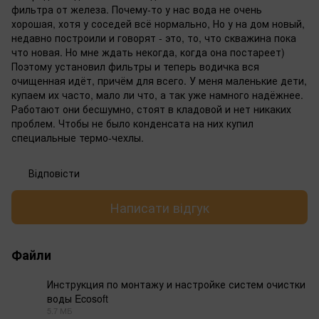
фильтра от железа. Почему-то у нас вода не очень
хорошая, хотя у соседей всё нормально, Но у на дом новый,
недавно построили и говорят - это, то, что скважина пока
что новая. Но мне ждать некогда, когда она постареет)
Поэтому установил фильтры и теперь водичка вся
очищенная идёт, причём для всего. У меня маленькие дети,
купаем их часто, мало ли что, а так уже намного надёжнее.
Работают они бесшумно, стоят в кладовой и нет никаких
проблем. Чтобы не было конденсата на них купил
специальные термо-чехлы.
Відповісти
Написати відгук
Файли
Инструкция по монтажу и настройке систем очистки
воды Ecosoft
PDF
5.7 МБ