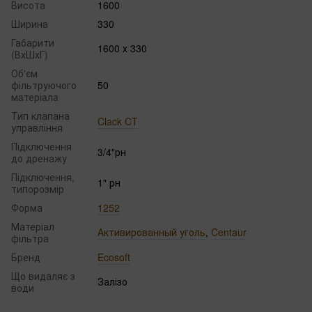
Висота
1600
Ширина
330
Габарити
1600 х 330
(ВхШхГ)
Об'єм
фільтруючого
50
мaтеріaлa
Тип клапана
Clack CT
управління
Підключення
3/4"рн
до дренажу
Підключення,
1" рн
типорозмір
Форма
1252
Матеріал
Активированный уголь
,
Centaur
фільтра
Бренд
Ecosoft
Що видаляє з
Залізо
води