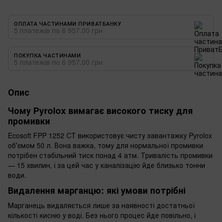
ОПЛАТА ЧАСТИНАМИ ПРИВАТБАНКУ
5 платежів по 6 957.00 грн
ПОКУПКА ЧАСТИНАМИ
5 платежів по 6 957.00 грн
Опис
Чому Pyrolox вимагає високого тиску для
промивки
Ecosoft FPP 1252 CT використовує чисту завантажку Pyrolox
обʼємом 50 л. Вона важка, тому для нормальної промивки
потрібен стабільний тиск понад 4 атм. Тривалість промивки
— 15 хвилин, і за цей час у каналізацію йде близько тонни
води.
Видалення марганцю: які умови потрібні
Марганець видаляється лише за наявності достатньої
кількості кисню у воді. Без нього процес йде повільно, і