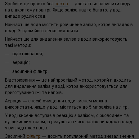
Зробити це просто без
тестів
— достатньо залишити воду
на відкритому повітрі. Якщо заліза надто багато, у воді
випаде рудий осад.
Найчастіше вода містить розчинене залізо, котре випадає в
осад. Згодом його легко видалити.
Найчастіше для видалення заліза з води використовують
такі методи:
відстоювання;
аерація;
засипний фільтр.
Відстоювання — це найпростіший метод, котрий підходить
для видалення заліза у воді, котра використовується для
приготування їжі та напоїв.
Аерація — спосіб очищення води киснем можна
використати, якщо у воді міститься до 5 мг заліза на літр.
У воді кисень вступає в реакцію з залізом, сірководнем та
вуглекислим газом, в результаті чого залізо випадає в осад
у вигляді пластівців.
Засипний
фільтр
— досить популярний метод знезалізнення