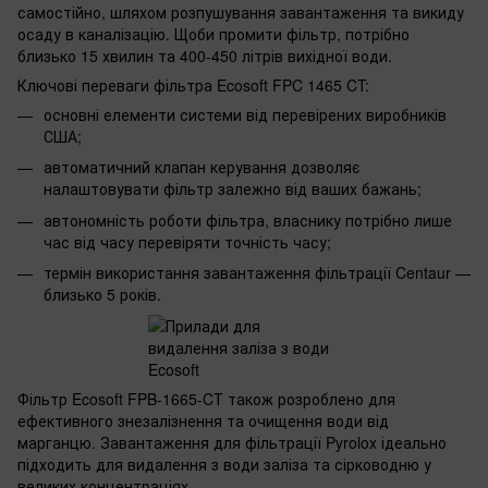
самостійно, шляхом розпушування завантаження та викиду
осаду в каналізацію. Щоби промити фільтр, потрібно
близько 15 хвилин та 400-450 літрів вихідної води.
Ключові переваги фільтра Ecosoft FPC 1465 CT:
основні елементи системи від перевірених виробників
США;
автоматичний клапан керування дозволяє
налаштовувати фільтр залежно від ваших бажань;
автономність роботи фільтра, власнику потрібно лише
час від часу перевіряти точність часу;
термін використання завантаження фільтрації Centaur —
близько 5 років.
Фільтр Ecosoft FPB-1665-CT також розроблено для
ефективного знезалізнення та очищення води від
марганцю. Завантаження для фільтрації Pyrolox ідеально
підходить для видалення з води заліза та сірководню у
великих концентраціях.