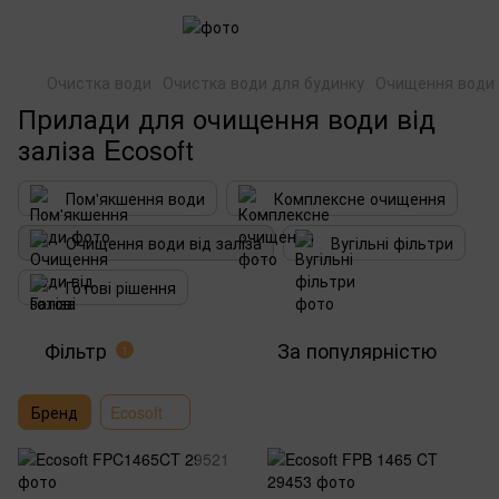
Очистка води
Очистка води для будинку
Очищення води в
Прилади для очищення води від
заліза Ecosoft
Пом'якшення води
Комплексне очищення
Очищення води від заліза
Вугільні фільтри
Готові рішення
Фільтр
За популярністю
1
Бренд
Ecosoft