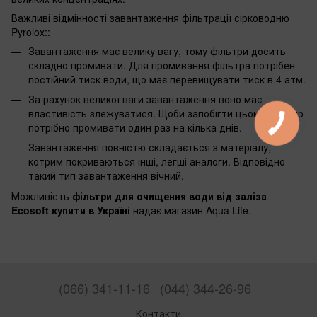
Важливі відмінності завантаження фільтрації сірководню
Pyrolox::
Завантаження має велику вагу, тому фільтри досить
складно промивати. Для промивання фільтра потрібен
постійний тиск води, що має перевищувати тиск в 4 атм.
За рахунок великої ваги завантаження воно має
властивість злежуватися. Щоби запобігти цьому, фільтр
потрібно промивати один раз на кілька днів.
Завантаження повністю складається з матеріалу,
котрим покриваються інші, легші аналоги. Відповідно
такий тип завантаження вічний.
Можливість
фільтри для очищення води від заліза
Ecosoft купити в Україні
надає магазин Aqua Life.
(066) 341-11-16
(044) 344-26-96
Контакти