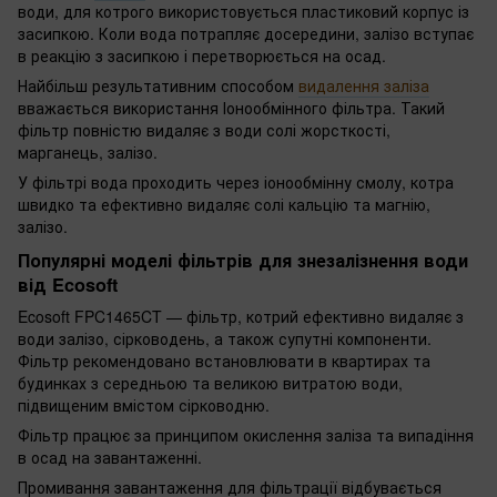
води, для котрого використовується пластиковий корпус із
засипкою. Коли вода потрапляє досередини, залізо вступає
в реакцію з засипкою і перетворюється на осад.
Найбільш результативним способом
видалення заліза
вважається використання Іонообмінного фільтра. Такий
фільтр повністю видаляє з води солі жорсткості,
марганець, залізо.
У фільтрі вода проходить через іонообмінну смолу, котра
швидко та ефективно видаляє солі кальцію та магнію,
залізо.
Популярні моделі фільтрів для знезалізнення води
від Ecosoft
Ecosoft FPC1465CT — фільтр, котрий ефективно видаляє з
води залізо, сірководень, а також супутні компоненти.
Фільтр рекомендовано встановлювати в квартирах та
будинках з середньою та великою витратою води,
підвищеним вмістом сірководню.
Фільтр працює за принципом окислення заліза та випадіння
в осад на завантаженні.
Промивання завантаження для фільтрації відбувається