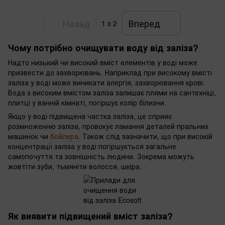
Назад
Вперед
1
з 2
Чому потрібно очищувати воду від заліза?
Надто низький чи високий вміст елементів у воді може
призвести до захворювань. Наприклад при високому вмісті
заліза у воді може виникати алергія, захворювання крові.
Вода з високим вмістом заліза залишає плями на сантехніці,
плитці у ванній кімнаті, погіршує колір білизни.
Якщо у воді підвищена частка заліза, це сприяє
розмноженню заліза, провокує ламання деталей пральних
машинок чи
бойлера
. Також слід зазначити, що при високій
концентрації заліза у воді погіршується загальне
самопочуття та зовнішність людини. Зокрема можуть
жовтіти зуби, тьмяніти волосся, шкіра.
Як виявити підвищений вміст заліза?