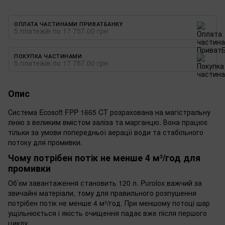
ОПЛАТА ЧАСТИНАМИ ПРИВАТБАНКУ
5 платежів по 17 757.00 грн
ПОКУПКА ЧАСТИНАМИ
5 платежів по 17 757.00 грн
Опис
Система Ecosoft FPP 1665 CT розрахована на магістральну
лінію з великим вмістом заліза та марганцю. Вона працює
тільки за умови попередньої аерації води та стабільного
потоку для промивки.
Чому потрібен потік не менше 4 м³/год для
промивки
Об’єм завантаження становить 120 л. Purolox важчий за
звичайні матеріали, тому для правильного розпушення
потрібен потік не менше 4 м³/год. При меншому потоці шар
ущільнюється і якість очищення падає вже після першого
циклу.