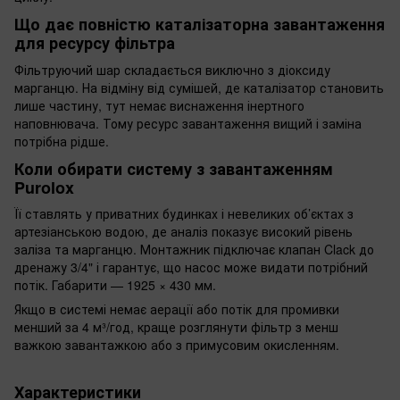
Що дає повністю каталізаторна завантаження
для ресурсу фільтра
Фільтруючий шар складається виключно з діоксиду
марганцю. На відміну від сумішей, де каталізатор становить
лише частину, тут немає виснаження інертного
наповнювача. Тому ресурс завантаження вищий і заміна
потрібна рідше.
Коли обирати систему з завантаженням
Purolox
Її ставлять у приватних будинках і невеликих об’єктах з
артезіанською водою, де аналіз показує високий рівень
заліза та марганцю. Монтажник підключає клапан Clack до
дренажу 3/4" і гарантує, що насос може видати потрібний
потік. Габарити — 1925 × 430 мм.
Якщо в системі немає аерації або потік для промивки
менший за 4 м³/год, краще розглянути фільтр з менш
важкою завантажкою або з примусовим окисленням.
Характеристики