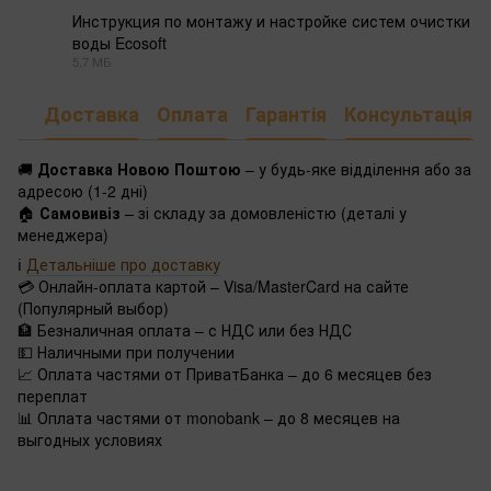
Инструкция по монтажу и настройке систем очистки
воды Ecosoft
PDF
5.7 МБ
Доставка
Оплата
Гарантія
Консультація
🚚
Доставка Новою Поштою
– у будь-яке відділення або за
адресою (1-2 дні)
🏠
Самовивіз
– зі складу за домовленістю (деталі у
менеджера)
ℹ️
Детальніше про доставку
💳 Онлайн-оплата картой – Visa/MasterCard на сайте
(Популярный выбор)
🏦 Безналичная оплата – с НДС или без НДС
💵 Наличными при получении
📈 Оплата частями от ПриватБанка – до 6 месяцев без
переплат
📊 Оплата частями от monobank – до 8 месяцев на
выгодных условиях