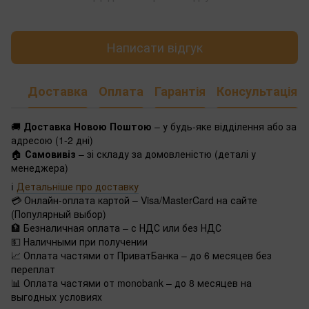
Написати відгук
Доставка
Оплата
Гарантія
Консультація
🚚
Доставка Новою Поштою
– у будь-яке відділення або за
адресою (1-2 дні)
🏠
Самовивіз
– зі складу за домовленістю (деталі у
менеджера)
ℹ️
Детальніше про доставку
💳 Онлайн-оплата картой – Visa/MasterCard на сайте
(Популярный выбор)
🏦 Безналичная оплата – с НДС или без НДС
💵 Наличными при получении
📈 Оплата частями от ПриватБанка – до 6 месяцев без
переплат
📊 Оплата частями от monobank – до 8 месяцев на
выгодных условиях