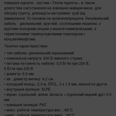
поверхні підлоги - систем «Тепла підлога», а також
длясістем сніготанення на зовнішніх майданчиках, для
обігріву грунту, длязащіти металевих труб від
замерзання. Установка на кровлезапрещена. Нагрівальний
кабель - двожильний, круглий, сосплошним екраном, з
круглим холодним кінцем з монолітниміпроводамі, з
герметичними термоусадковими перехідною і
концевоймуфтамі.
Технічні характеристики:
• тип кабелю: двожильний екранований
• номінальна напруга: 230 В змінного струму
• питома потужність кабелю: 5,5 Вт/м при 220 В,
6 Вт/м при 230 В
• діаметр: 6,9 мм
• хв . діаметр вигину: 4,2 см
• холодний кінець: 2,3 м, DTCL, 3 х 1,5 мм, монолітні дроти
• внутрішня ізоляція: XLPE
• екран: суцільний, алюм. фольга + луджений мідний дріт 0,5
мм
• зовнішня ізоляція: PVC
• макс. робоча температура вкл .: 80°C
• макс. робоча температура викл .: 90°C