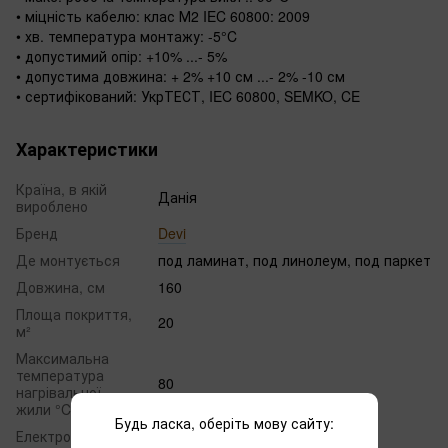
• міцність кабелю: клас М2 IEC 60800: 2009
• хв. температура монтажу: -5°C
• допустимий опір: +10% ...- 5%
• допустима довжина: + 2% +10 см ...- 2% -10 см
• сертифікований: УкрТЕСТ, IEC 60800, SEMKO, CE
Характеристики
Країна, в якій
Данія
вироблено
Бренд
Devi
Де монтується
под ламинат, под линолеум, под паркет
Довжина, см
160
Площа покриття,
20
м²
Максимальна
температура
80
нагрівальної
жили °C
Будь ласка, оберіть мову сайту:
Електроживлення
220