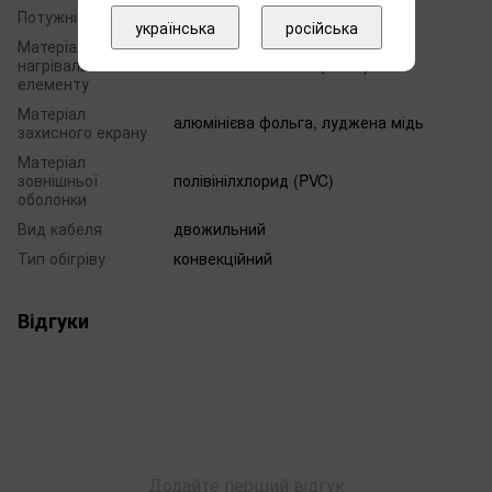
Потужність
915
українська
російська
Матеріал ізоляції
нагрівального
поліетилен зшитий (XLPE)
елементу
Матеріал
алюмінієва фольга, луджена мідь
захисного екрану
Матеріал
зовнішньої
полівінілхлорид (PVC)
оболонки
Вид кабеля
двожильний
Тип обігріву
конвекційний
Відгуки
Додайте перший відгук