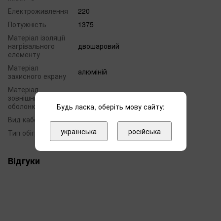
Електроживлення
220
Потужність
1375
Матеріал ізоляції
нагрівального
двошаровий
елементу
Матеріал
алюміній
захисного екрану
Матеріал
зовнішньої
полівінілхлорид (PVC)
оболонки
Будь ласка, оберіть мову сайту:
Вид кабеля
двожильний
українська
російська
Тип обігріву
конвекційний
Відгуки