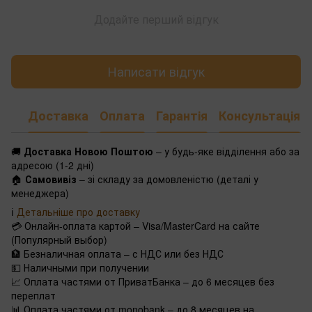
Додайте перший відгук
Написати відгук
Доставка
Оплата
Гарантія
Консультація
🚚
Доставка Новою Поштою
– у будь-яке відділення або за
адресою (1-2 дні)
🏠
Самовивіз
– зі складу за домовленістю (деталі у
менеджера)
ℹ️
Детальніше про доставку
💳 Онлайн-оплата картой – Visa/MasterCard на сайте
(Популярный выбор)
🏦 Безналичная оплата – с НДС или без НДС
💵 Наличными при получении
📈 Оплата частями от ПриватБанка – до 6 месяцев без
переплат
📊 Оплата частями от monobank – до 8 месяцев на