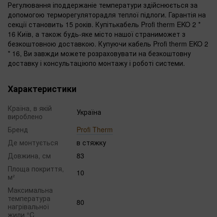
Регулювання іподдержаніе температури здійснюється за
допомогою терморегуляторадля теплої підлоги. Гарантія на
секції становить 15 років. Купітькабель Profi therm EKO 2 *
16 Київ, а також будь-яке місто нашої страниможет з
безкоштовною доставкою. Купуючи кабель Profi therm EKO 2
* 16, Ви завжди можете розраховувати на безкоштовну
доставку і консультаціюпо монтажу і роботі системи.
Характеристики
Країна, в якій
Україна
вироблено
Бренд
Profi Therm
Де монтується
в стяжку
Довжина, см
83
Площа покриття,
10
м²
Максимальна
температура
80
нагрівальної
жили °C