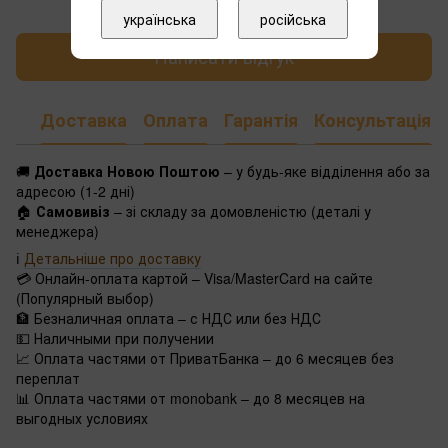
українська
російська
Написати відгук
Доставка
Оплата
Гарантія
Консультація
🚚
Доставка Новою Поштою
– у будь-яке відділення або за
адресою (1-2 дні)
🏠
Самовивіз
– зі складу за домовленістю (деталі у
менеджера)
ℹ️
Детальніше про доставку
💳 Онлайн-оплата картой – Visa/MasterCard на сайте
(Популярный выбор)
🏦 Безналичная оплата – с НДС или без НДС
💵 Наличными при получении
📈 Оплата частями от ПриватБанка – до 6 месяцев без
переплат
📊 Оплата частями от monobank – до 8 месяцев на
выгодных условиях