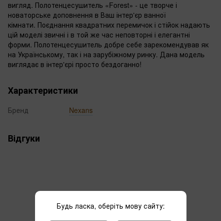
вигляд. Полотенцесушитель «Forest» - це творче і
новаторське доповнення в Ваш інтер'єр ванної
кімнати. Поєднання квадратних перемичок і стійок надають
цій моделі звичні і в той же час неповторні і елегантні
форми. Полотенцесушитель добре себе зарекомендував як
на Українському, так і на зарубіжному ринку. Дана модель
виглядає в інтер'єрі просто бездоганно!
Характеристики
Бренд
Nexans
Відгуки
Будь ласка, оберіть мову сайту:
Додайте перший відгук