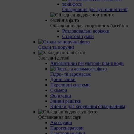
Обладнання для зустрічної течії
Обладнання для спортивних басейнів
Розділювальні доріжки
Стартові тумби
Сходи та поручні
Закладні деталі
Автоматичні регулятори рівня води
Гідро- та аеромасаж
Донні зливи
Переливні системи
Скімери
Форсунки
Зливні решітки
Кнопки для керування обладнанням
Обладнання для саун
Аксесуари
Парогенератори
Електрокам'янки