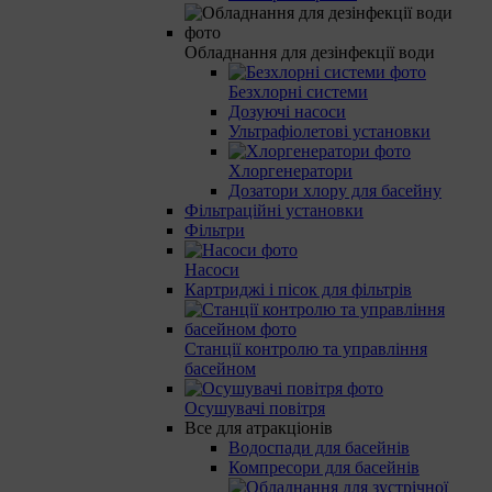
Обладнання для дезінфекції води
Безхлорні системи
Дозуючі насоси
Ультрафіолетові установки
Хлоргенератори
Дозатори хлору для басейну
Фільтраційні установки
Фільтри
Насоси
Картриджі і пісок для фільтрів
Станції контролю та управління
басейном
Осушувачі повітря
Все для атракціонів
Водоспади для басейнів
Компресори для басейнів