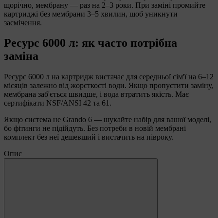
щорічно, мембрану — раз на 2–3 роки. При заміні промийте
картриджі без мембрани 3–5 хвилин, щоб уникнути
засмічення.
Ресурс 6000 л: як часто потрібна
заміна
Ресурс 6000 л на картридж вистачає для середньої сім'ї на 6–12
місяців залежно від жорсткості води. Якщо пропустити заміну,
мембрана заб'ється швидше, і вода втратить якість. Має
сертифікати NSF/ANSI 42 та 61.
Якщо система не Grando 6 — шукайте набір для вашої моделі,
бо фітинги не підійдуть. Без потреби в новій мембрані
комплект без неї дешевший і вистачить на півроку.
Опис