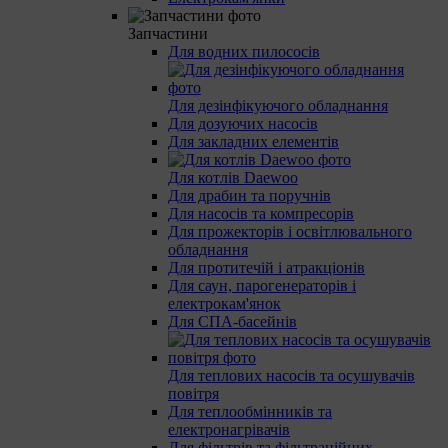
Запчастини
Для водних пилососів
Для дезінфікуючого обладнання
Для дозуючих насосів
Для закладних елементів
Для котлів Daewoo
Для драбин та поручнів
Для насосів та компресорів
Для прожекторів і освітлювального
обладнання
Для протитечій і атракціонів
Для саун, парогенераторів і
електрокам'янок
Для СПА-басейнів
Для теплових насосів та осушувачів
повітря
Для теплообмінників та
електронагрівачів
Для фільтрів та фільтраційних