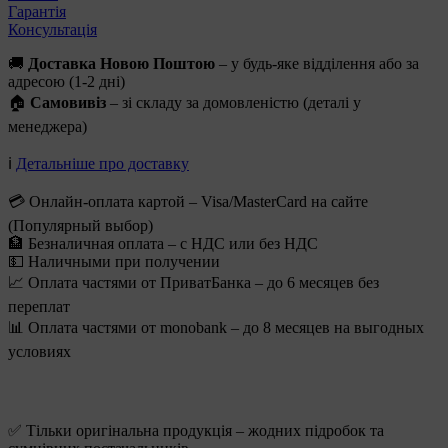
Гарантія
Консультація
🚚
Доставка Новою Поштою
– у будь-яке відділення або за
адресою (1-2 дні)
🏠
Самовивіз
– зі складу за домовленістю (деталі у
менеджера)
ℹ️
Детальніше про доставку
💳 Онлайн-оплата картой – Visa/MasterCard на сайте
(Популярный выбор)
🏦 Безналичная оплата – с НДС или без НДС
💵 Наличными при получении
📈 Оплата частями от ПриватБанка – до 6 месяцев без
переплат
📊 Оплата частями от monobank – до 8 месяцев на выгодных
условиях
✅ Тільки оригінальна продукція – жодних підробок та