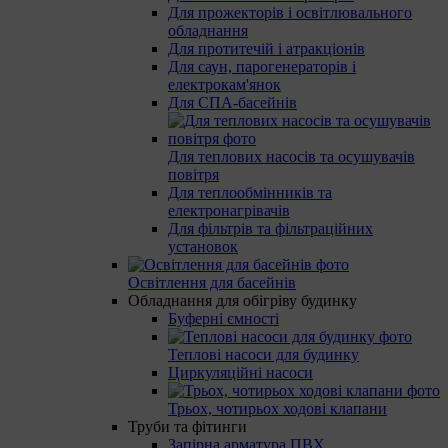
Для прожекторів і освітлювального
обладнання
Для протитечій і атракціонів
Для саун, парогенераторів і
електрокам'янок
Для СПА-басейнів
Для теплових насосів та осушувачів
повітря
Для теплообмінників та
електронагрівачів
Для фільтрів та фільтраційних
установок
Освітлення для басейнів
Обладнання для обігріву будинку
Буферні ємності
Теплові насоси для будинку
Циркуляційні насоси
Трьох, чотирьох ходові клапани
Труби та фітинги
Запірна арматура ПВХ