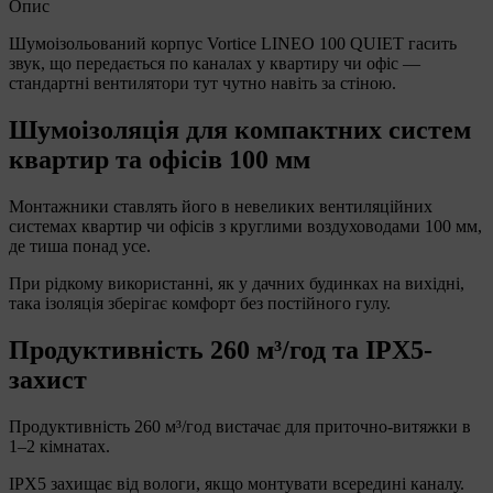
Опис
Шумоізольований корпус Vortice LINEO 100 QUIET гасить
звук, що передається по каналах у квартиру чи офіс —
стандартні вентилятори тут чутно навіть за стіною.
Шумоізоляція для компактних систем
квартир та офісів 100 мм
Монтажники ставлять його в невеликих вентиляційних
системах квартир чи офісів з круглими воздуховодами 100 мм,
де тиша понад усе.
При рідкому використанні, як у дачних будинках на вихідні,
така ізоляція зберігає комфорт без постійного гулу.
Продуктивність 260 м³/год та IPX5-
захист
Продуктивність 260 м³/год вистачає для приточно-витяжки в
1–2 кімнатах.
IPX5 захищає від вологи, якщо монтувати всередині каналу.