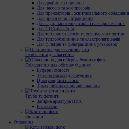
Для драбин та поручнів
Для насосів та компресорів
Для прожекторів і освітлювального обладнан
Для протитечій і атракціонів
Для саун, парогенераторів і електрокам'янок
Для СПА-басейнів
Для теплових насосів та осушувачів повітря
Для теплообмінників та електронагрівачів
Для фільтрів та фільтраційних установок
Освітлення для басейнів
Обладнання для обігріву будинку
Буферні ємності
Теплові насоси для будинку
Циркуляційні насоси
Трьох, чотирьох ходові клапани
Труби та фітинги
Запірна арматура ПВХ
Ротаметри
Фонтани
Опалення