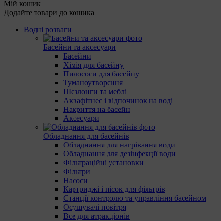
Мій кошик
Додайте товари до кошика
Водні розваги
Басейни та аксесуари
Басейни
Хімія для басейну
Пилососи для басейну
Туманоутворення
Шезлонги та меблі
Аквафітнес і відпочинок на воді
Накриття на басейн
Аксесуари
Обладнання для басейнів
Обладнання для нагрівання води
Обладнання для дезінфекції води
Фільтраційні установки
Фільтри
Насоси
Картриджі і пісок для фільтрів
Станції контролю та управління басейном
Осушувачі повітря
Все для атракціонів