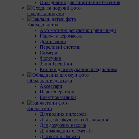
Обладнання для спортивних басейнів
Сходи та поручні
Закладні деталі
Автоматичні регулятори рівня води
Гідро- та аеромасаж
Донні зливи
Переливні системи
Скімери
Форсунки
Зливні решітки
Кнопки для керування обладнанням
Обладнання для саун
Аксесуари
Парогенератори
Електрокам'янки
Запчастини
Для водних пилососів
Для дезінфікуючого обладнання
Для дозуючих насосів
Для закладних елементів
Для котлів Daewoo