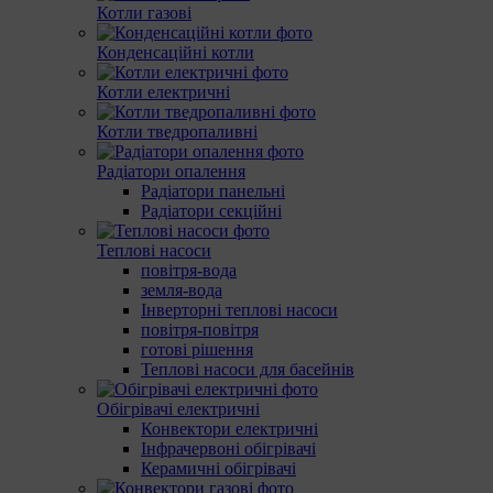
Котли газові
Конденсаційні котли
Котли електричні
Котли тведропаливні
Радіатори опалення
Радіатори панельні
Радіатори секційні
Теплові насоси
повітря-вода
земля-вода
Інверторні теплові насоси
повітря-повітря
готові рішення
Теплові насоси для басейнів
Обігрівачі електричні
Конвектори електричні
Інфрачервоні обігрівачі
Керамичні обігрівачі