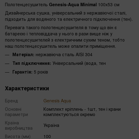
Полотенцесушитель
Genesis-Aqua Minimal
100x53 см
Дизайнерська сушка, універсальний з нержавіючої сталі,
підходить для водяного та електричного підключення (тен).
Перевага такого полотенцесушителя в тому що він є
батареєю і тепловіддача у нього в рази вище ніж у
полотенцесушителей з електричним сухим теном, тобто
наш полотенцесушитель може опалити приміщення.
Матеріал:
нержавіюча сталь AISI 304
Тип підключення:
Універсальний (вода, тен
Гарантія:
5 років
Характеристики
Бренд
Genesis Aqua
Основні
Комплект кріплень - 1шт, тен і крани
параметри
комплектуються окремо
Країна
Україна
виробництва
Висота (мм)
100