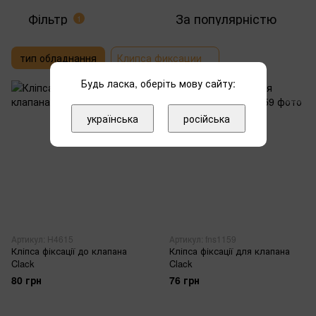
Фільтр
За популярністю
1
тип обладнання
Клипса фиксации
Будь ласка, оберіть мову сайту:
українська
російська
Артикул: H4615
Артикул: fns1159
Кліпса фіксації до клапана
Кліпса фіксації для клапана
Clack
Clack
80 грн
76 грн