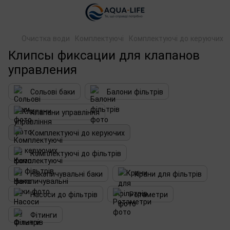
Очистка води
Комплектуючі
Комплектуючі до керуючих
Клипсы фиксации для клапанов
управления
Сольові баки
Балони фільтрів
Клапани управління
Комплектуючі до керуючих
Комплектуючі до фільтрів
Накопичувальні баки
Крани для фільтрів
Насоси до фільтрів
Ротаметри
Фітинги