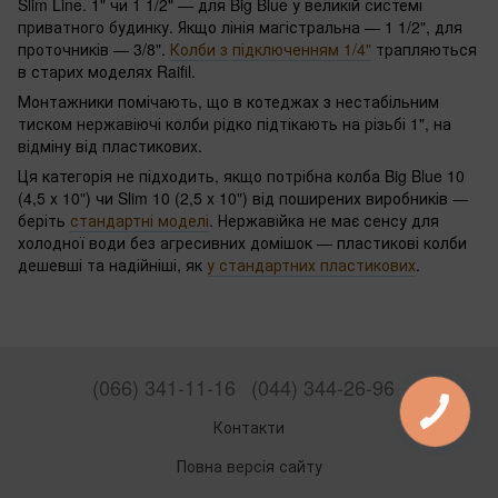
Slim Line. 1" чи 1 1/2" — для Big Blue у великій системі
приватного будинку. Якщо лінія магістральна — 1 1/2", для
проточників — 3/8".
Колби з підключенням 1/4"
трапляються
в старих моделях Raifil.
Монтажники помічають, що в котеджах з нестабільним
тиском нержавіючі колби рідко підтікають на різьбі 1", на
відміну від пластикових.
Ця категорія не підходить, якщо потрібна колба Big Blue 10
(4,5 x 10") чи Slim 10 (2,5 x 10") від поширених виробників —
беріть
стандартні моделі
. Нержавійка не має сенсу для
холодної води без агресивних домішок — пластикові колби
дешевші та надійніші, як
у стандартних пластикових
.
(066) 341-11-16
(044) 344-26-96
Контакти
Повна версія сайту