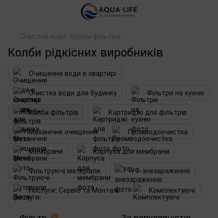
Очистка води
Колби фільтрів
Колби рідкісних виробників
Очищення води в квартирі
Очистка води для будинку
Фільтри на кухню
Колби фільтрів
Картриджі для фільтрів
Механічне очищення
Промводоочистка
Мембрани
Корпуса для мембрани
Фільтруючі матеріали
УФ-знезараження
Послуги: Сервіс та Монтаж
Комплектуючі
Фільтр
За популярністю
1