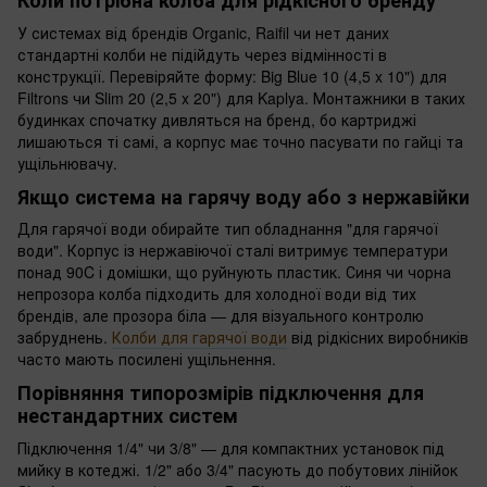
Коли потрібна колба для рідкісного бренду
У системах від брендів Organic, Raifil чи нет даних
стандартні колби не підійдуть через відмінності в
конструкції. Перевіряйте форму: Big Blue 10 (4,5 x 10") для
Filtrons чи Slim 20 (2,5 x 20") для Kaplya. Монтажники в таких
будинках спочатку дивляться на бренд, бо картриджі
лишаються ті самі, а корпус має точно пасувати по гайці та
ущільнювачу.
Якщо система на гарячу воду або з нержавійки
Для гарячої води обирайте тип обладнання "для гарячої
води". Корпус із нержавіючої сталі витримує температури
понад 90C і домішки, що руйнують пластик. Синя чи чорна
непрозора колба підходить для холодної води від тих
брендів, але прозора біла — для візуального контролю
забруднень.
Колби для гарячої води
від рідкісних виробників
часто мають посилені ущільнення.
Порівняння типорозмірів підключення для
нестандартних систем
Підключення 1/4" чи 3/8" — для компактних установок під
мийку в котеджі. 1/2" або 3/4" пасують до побутових лінійок