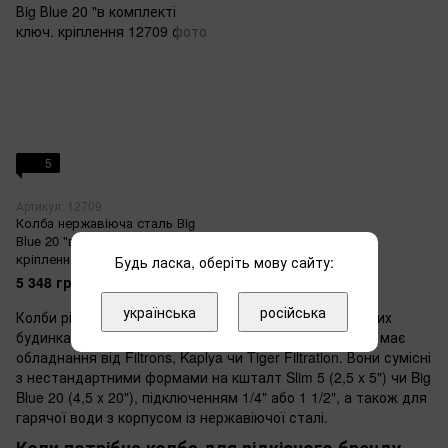
5
Артикул: 12709
Колба нержавіюча сталь Вig
Вlue 20 "в комплекті ключ.
кріплення
Будь ласка, оберіть мову сайту:
5 348 грн
українська
російська
Колби рідкісних виробників встановлюють у приватних
будинках та котеджах, де система водоочистки вже має
обладнання від Filtrons, Kaplya чи Tiger Filtration. Вони сумісні
з нестандартними формами на кшталт Slim 5 (2,5 x 5") чи Big
Blue 20 (4,5 x 20"), підключенням 1/4" або 1 1/2", а також для
гарячої води з корпусом із нержавіючої сталі.