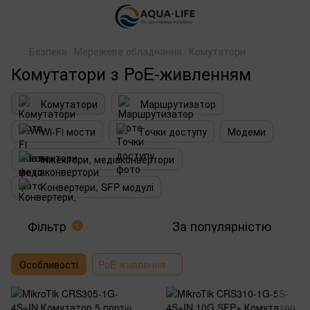
Безпека
Мережеве обладнання
Комутатори
Комутатори з PoE-живленням
Комутатори
Маршрутизатор
Wi-Fi мости
Точки доступу
Модеми
Інжектори, медіаконвертори
Конвертери, SFP модулі
Фільтр
За популярністю
1
Особливості
PoE живлення