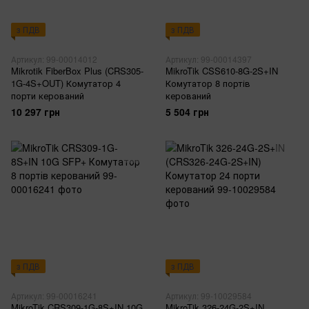
з ПДВ
з ПДВ
Артикул: 99-00014012
Артикул: 99-00014397
Mikrotik FiberBox Plus (CRS305-
MikroTik CSS610-8G-2S+IN
1G-4S+OUT) Комутатор 4
Комутатор 8 портів
порти керований
керований
10 297 грн
5 504 грн
з ПДВ
з ПДВ
Артикул: 99-00016241
Артикул: 99-10029584
MikroTik CRS309-1G-8S+IN 10G
MikroTik 326-24G-2S+IN