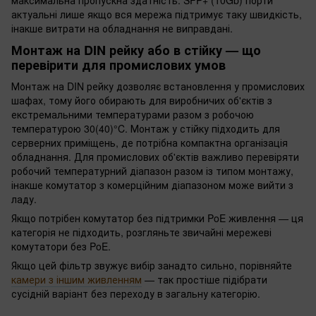
максимальна пропускна здатність. SFP+ (10Gb) порти
актуальні лише якщо вся мережа підтримує таку швидкість,
інакше витрати на обладнання не виправдані.
Монтаж на DIN рейку або в стійку — що
перевірити для промислових умов
Монтаж на DIN рейку дозволяє встановлення у промислових
шафах, тому його обирають для виробничих об'єктів з
екстремальними температурами разом з робочою
температурою 30(40)°C. Монтаж у стійку підходить для
серверних приміщень, де потрібна компактна організація
обладнання. Для промислових об'єктів важливо перевіряти
робочий температурний діапазон разом із типом монтажу,
інакше комутатор з комерційним діапазоном може вийти з
ладу.
Якщо потрібен комутатор без підтримки PoE живлення — ця
категорія не підходить, розгляньте звичайні мережеві
комутатори без PoE.
Якщо цей фільтр звужує вибір занадто сильно, порівняйте
камери з іншим живленням
— так простіше підібрати
сусідній варіант без переходу в загальну категорію.