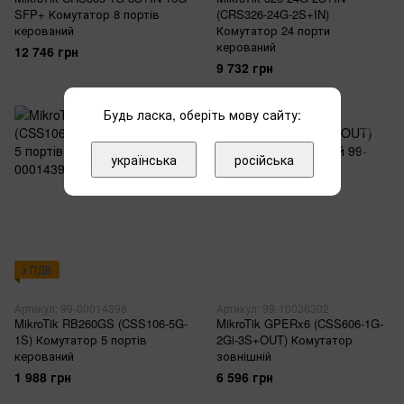
SFP+ Комутатор 8 портів
(CRS326-24G-2S+IN)
керований
Комутатор 24 порти
керований
12 746 грн
9 732 грн
Будь ласка, оберіть мову сайту:
українська
російська
з ПДВ
Артикул: 99-00014398
Артикул: 99-10036302
MikroTik RB260GS (CSS106-5G-
MikroTik GPERx6 (CSS606-1G-
1S) Комутатор 5 портів
2Gi-3S+OUT) Комутатор
керований
зовнішній
1 988 грн
6 596 грн