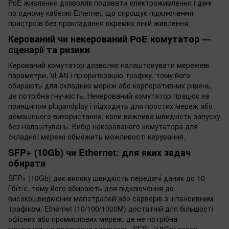
PoE живлення дозволяє подавати електроживлення і дані
по одному кабелю Ethernet, що спрощує підключення
пристроїв без прокладання окремих ліній живлення.
Керований чи некерований PoE комутатор —
сценарії та ризики
Керований комутатор дозволяє налаштовувати мережеві
параметри, VLAN і пріоритезацію трафіку, тому його
обирають для складних мереж або корпоративних рішень,
де потрібна гнучкість. Некерований комутатор працює за
принципом plugandplay і підходить для простих мереж або
домашнього використання, коли важлива швидкість запуску
без налаштувань. Вибір некерованого комутатора для
складної мережі обмежить можливості керування.
SFP+ (10Gb) чи Ethernet: для яких задач
обирати
SFP+ (10Gb) дає високу швидкість передачі даних до 10
Гбіт/с, тому його обирають для підключення до
високошвидкісних магістралей або серверів з інтенсивним
трафіком. Ethernet (10/100/1000М) достатній для більшості
офісних або промислових мереж, де не потрібна