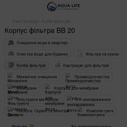
Очистка води
Колби фільтрів
Корпус фільтра BB 20
Очищення води в квартирі
Очистка води для будинку
Фільтри на кухню
Колби фільтрів
Картриджі для фільтрів
Механічне очищення
Промводоочистка
Мембрани
Корпуса для мембрани
Фільтруючі матеріали
УФ-знезараження
Послуги: Сервіс та Монтаж
Комплектуючі
Фільтр
За популярністю
1