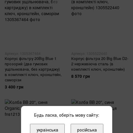
Артикул: 1305367464
Артикул: 1305522440
Корпус фільтру 20Big Blue 1
Корпус фільтра 20 Big Blue D2-
прозорий (два гумових
2 нержавіюча сталь (в
ущільнювача, без картриджу)
комплекті ключ, кронштейн)
в комплекті ключ, кронштейн,
8 570 грн
саморізи
3 400 грн
Будь ласка, оберіть мову сайту:
українська
російська