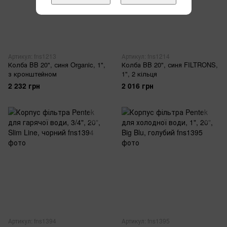
Артикул: fns1213
Артикул: fns1214
Колба BB 20", синя Organic, 1",
Колба BB 20", синя FILTRONS,
з кронштейном
1", 2 кільця
2 232 грн
2 016 грн
Артикул: fns1394
Артикул: fns1395