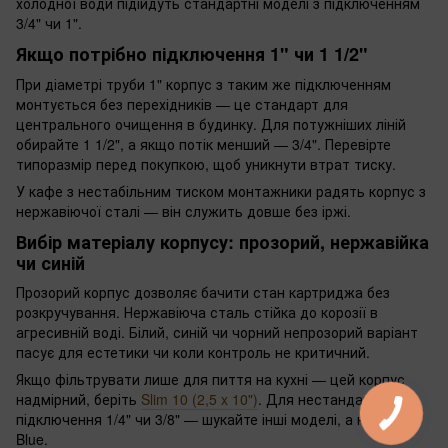
холодної води підійдуть стандартні моделі з підключенням
3/4" чи 1".
Якщо потрібно підключення 1" чи 1 1/2"
При діаметрі труби 1" корпус з таким же підключенням
монтується без перехідників — це стандарт для
центрального очищення в будинку. Для потужніших ліній
обирайте 1 1/2", а якщо потік менший — 3/4". Перевірте
типоразмір перед покупкою, щоб уникнути втрат тиску.
У кафе з нестабільним тиском монтажники радять корпус з
нержавіючої сталі — він служить довше без іржі.
Вибір матеріалу корпусу: прозорий, нержавійка
чи синій
Прозорий корпус дозволяє бачити стан картриджа без
розкручування. Нержавіюча сталь стійка до корозії в
агресивній воді. Білий, синій чи чорний непрозорий варіант
пасує для естетики чи коли контроль не критичний.
Якщо фільтрувати лише для пиття на кухні — цей корпус
надмірний, беріть
Slim 10 (2,5 x 10")
. Для нестандартного
підключення 1/4" чи 3/8" — шукайте інші моделі, а не Big
Blue.