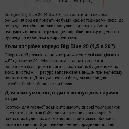
1
з 2
Корпуси Big Blue 20 (4,5 x 20") підходять для систем
очищення води в приватних будинках, котеджах чи кафе, де
на вході потрібна висока пропускна здатність. Вони
вміщують великі картриджі для обробки потоку від усього
будинку чи невеликого виробництва.
Коли потрібен корпус Big Blue 20 (4,5 x 20")
Оберіть цей розмір, якщо картридж у системі має діаметр
4,5" і довжину 20". Монтажники ставлять їх перед
основними фільтрами в багатоквартирних будинках чи на
вході в котедж — ресурс заповнювача вищий при великому
навантаженні. Для сумісності з брендом картриджа
шукайте Pentek, Aquafilter чи Ecosoft.
Для яких умов підходить корпус для гарячої
води
Корпуси для гарячої води витримують високі температури
— ставте їх на лінії бойлера чи сонячних колекторів. У
приватних будинках з комбінованою системою обирайте
такий варіант, щоб ущільнення не деформувалися. Для