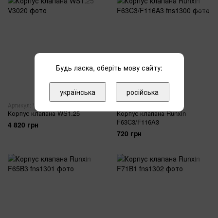
Будь ласка, оберіть мову сайту:
українська
російська
Артикул: V3020
Артикул: fns1300
Корпус клапана WS1.25
Корпус клапана Runxin
F63C3/F116A3
4 820 грн
720 грн