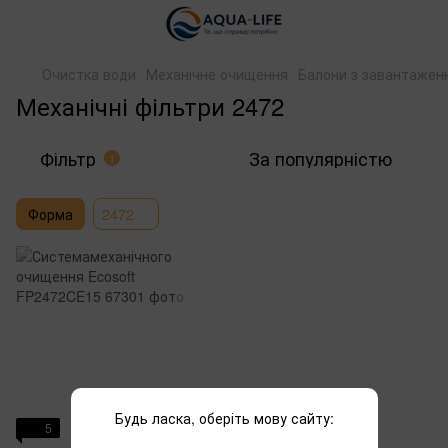
Очистка води
Механічне очищення
Балони з завантажен
Механічні фільтри 2472
Фільтр
За популярністю
1
Форма
2472
Будь ласка, оберіть мову сайту:
5