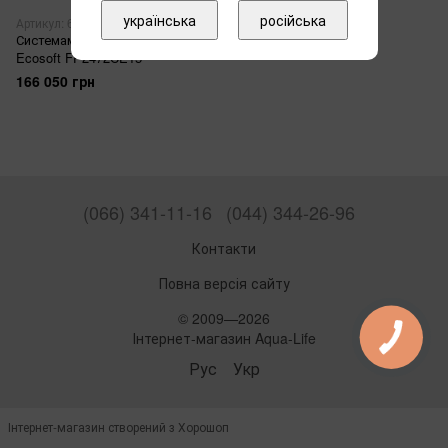
українська
російська
Артикул: 67301
Системамеханічного очищення
Ecosoft FP2472CE15
166 050 грн
(066) 341-11-16
(044) 344-26-96
Контакти
Повна версія сайту
© 2009—2026
Інтернет-магазин Aqua-Life
Рус
Укр
Інтернет-магазин створений з Хорошоп