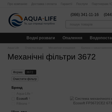
Перейти до основного контенту
Про компанію
Доставка і оплата
Гарантії
Послуги
Партнерам / О
(066) 341-11-16
(044
Водні розваги
Опалення
Водопоста
Aqua-Life
Очистка води
Механічне очищення
Балони з завантаження
Механічні фільтри 3672
Форма:
3672
Очистити фільтр
Бренд
Aqua-Life
0
Ecosoft
1
Filtrons
0
Ціна, грн