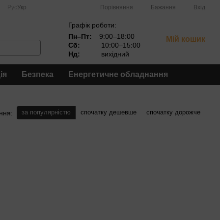
Порівняння
Рус
Укр
Бажання
Вхід
Графік роботи:
Пн–Пт:
9:00–18:00
Мій кошик
Сб:
10:00–15:00
Нд:
вихідний
ія
Безпека
Енергетичне обладнання
за популярністю
спочатку дешевше
спочатку дорожче
ння: