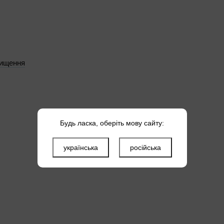
чищення
Будь ласка, оберіть мову сайту:
українська
російська