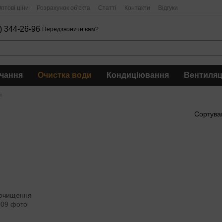
птові ціни
Розрахунок об'єкта
Статті
Контакти
Відгуки
) 344-26-96
Передзвонити вам?
чання
Очистка води
Кондиціювання
Вентиляц
м
Сортува