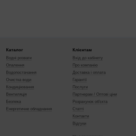
Каталог
Клієнтам
Водні розваги
Вхід до кабінету
Опалення
Про компанію
Водопостачання
Доставка і оплата
Очистка води
Гарантії
Кондиціювання
Послуги
Вентиляція
Партнерам / Оптові ціни
Безпека
Розрахунок об'єкта
Енергетичне обладнання
Статті
Контакти
Відгуки