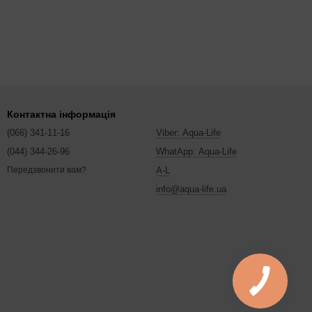
Контактна інформація
(066) 341-11-16
Viber: Aqua-Life
(044) 344-26-96
WhatApp: Aqua-Life
A-L
Передзвонити вам?
info@aqua-life.ua