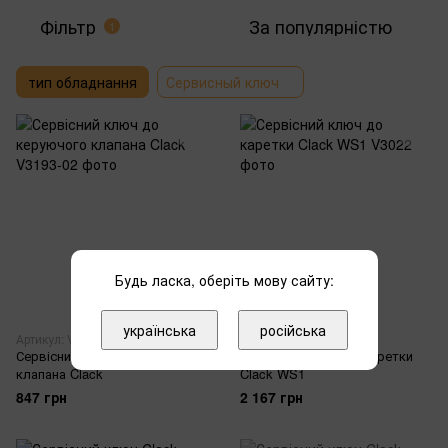
Фільтр
За популярністю
1
тип обладнання
Сервисный ключ
Будь ласка, оберіть мову сайту:
українська
російська
Артикул: V3193-02
Артикул: V3022
Сервісний ключ до керуючого
Сервісний ключ до каретки
клапана Clack
Clack WS1
847 грн
2 167 грн