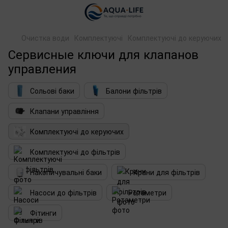
Очистка води
Комплектуючі
Комплектуючі до керуючих
Сервисные ключи для клапанов
управления
Сольові баки
Балони фільтрів
Клапани управління
Комплектуючі до керуючих
Комплектуючі до фільтрів
Накопичувальні баки
Крани для фільтрів
Насоси до фільтрів
Ротаметри
Фітинги