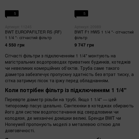
5
5
Артикул: 11245
Артикул: 20989
BWT EUROPAFILTER RS (RF)
BWT F1 HWS 1 1/4 "- сітчастий
1 1/4 "- сітчастий фільтр
фільтр
4 550 грн
9 747 грн
Сітчасті фільтри з підключенням 1 1/4" монтують на
магістральних водопроводах приватних будинків, котеджів
чи невеликих комерційних об'єктів. Труба саме такого
діаметра забезпечує пропускну здатність без втрат тиску, а
сітка затримує пісок та іржу перед обладнанням.
Коли потрібен фільтр із підключенням 1 1/4"
Перевірте діаметр різьби на трубі. Якщо 1 1/4" — цей
типорозмір пасує ідеально. Сантехніки в котеджах обирають
його для систем водопостачання від свердловини чи
колодязя, де механічні домішки великі. Бренди BWT чи
Honeywell пропонують моделі з металевою сіткою для
довговічності.