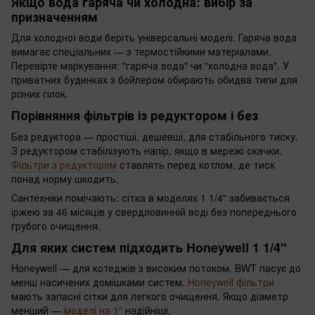
Якщо вода гаряча чи холодна: вибір за
призначенням
Для холодної води беріть універсальні моделі. Гаряча вода
вимагає спеціальних — з термостійкими матеріалами.
Перевірте маркування: "гаряча вода" чи "холодна вода". У
приватних будинках з бойлером обирають обидва типи для
різних гілок.
Порівняння фільтрів із редуктором і без
Без редуктора — простіші, дешевші, для стабільного тиску.
З редуктором стабілізують напір, якщо в мережі скачки.
Фільтри з редуктором
ставлять перед котлом, де тиск
понад норму шкодить.
Сантехніки помічають: сітка в моделях 1 1/4" забивається
іржею за 46 місяців у свердловинній воді без попереднього
грубого очищення.
Для яких систем підходить Honeywell 1 1/4"
Honeywell — для котеджів з високим потоком. BWT пасує до
менш насичених домішками систем.
Honeywell фільтри
мають запасні сітки для легкого очищення. Якщо діаметр
менший —
моделі на 1"
надійніші.