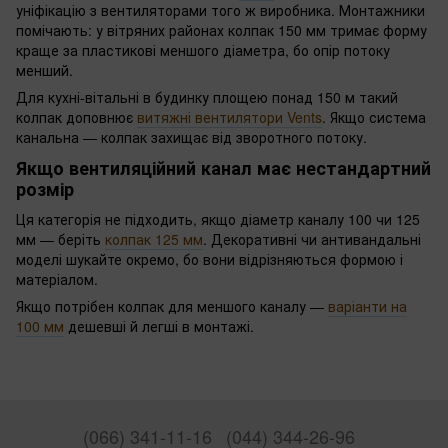
уніфікацію з вентиляторами того ж виробника. Монтажники
помічають: у вітряних районах колпак 150 мм тримає форму
краще за пластикові меншого діаметра, бо опір потоку
менший.
Для кухні-вітальні в будинку площею понад 150 м такий
колпак доповнює
витяжні вентилятори Vents
. Якщо система
канальна — колпак захищає від зворотного потоку.
Якщо вентиляційний канал має нестандартний
розмір
Ця категорія не підходить, якщо діаметр каналу 100 чи 125
мм — беріть
колпак 125 мм
. Декоративні чи антивандальні
моделі шукайте окремо, бо вони відрізняються формою і
матеріалом.
Якщо потрібен колпак для меншого каналу —
варіанти на
100 мм
дешевші й легші в монтажі.
(066) 341-11-16
(044) 344-26-96