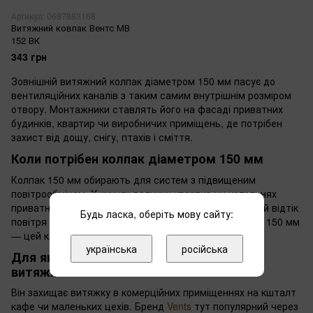
Артикул: 0687883168
Витяжний ковпак Вентс МВ
152 ВК
343 грн
Зовнішній витяжний колпак діаметром 150 мм пасує до
вентиляційних каналів з таким самим внутрішнім розміром
отвору. Монтажники ставлять його на фасаді приватних
будинків, квартир чи виробничих приміщень, де потрібен
захист від дощу, снігу, птахів і сміття.
Коли потрібен колпак діаметром 150 мм
Колпак 150 мм обирають для систем з підвищеним
повітрообміном. У кухнях великих квартир чи котельнях
приватних будинків такий діаметр забезпечує вільний відтік
Будь ласка, оберіть мову сайту:
повітря без опору. Якщо ваш повітропровід має саме 150 мм
— цей колпак гарантує герметичність з'єднання.
українська
російська
Для яких систем підходить зовнішній
витяжний колпак 150 мм
Він захищає витяжку в комерційних приміщеннях на кшталт
кафе чи маленьких цехів. Бренд
Vents
тут популярний через