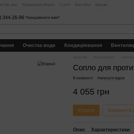
птові ціни
Розрахунок об'єкта
Статті
Контакти
Відгуки
) 344-26-96
Передзвонити вам?
чання
Очистка води
Кондиціювання
Вентиляц
Aqua-Life
Водні розваги
Запчас
Сопло для протит
В наявності
Написати відгук
4 055 грн
Купити
Замовити
Опис
Характеристики