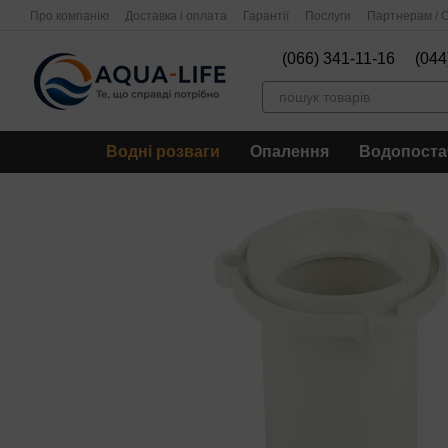
Перейти до основного контенту
Про компанію
Доставка і оплата
Гарантії
Послуги
Партнерам / О
(066) 341-11-16
(044
Водні розваги
Опалення
Водопоста