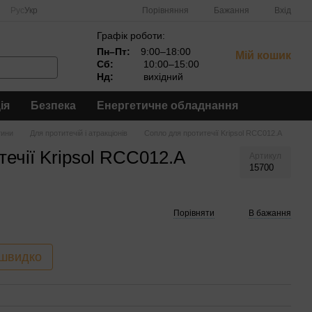
Порівняння
Рус
Укр
Бажання
Вхід
Графік роботи:
Пн–Пт:
9:00–18:00
Мій кошик
Сб:
10:00–15:00
Нд:
вихідний
ія
Безпека
Енергетичне обладнання
тини
Для протитечій і атракціонів
Сопло для протитечії Kripsol RCC012.A
ечії Kripsol RCC012.A
Артикул
15700
Порівняти
В бажання
 швидко