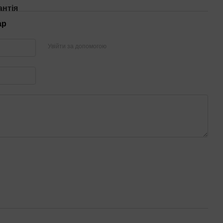
антія
ар
Увійти за допомогою