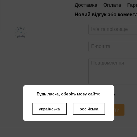
Доставка
Оплата
Гар
Новий відгук або комент
Будь ласка, оберіть мову сайту:
Оцініть товар
українська
російська
Надіслати