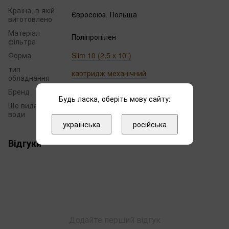
Країна, в якій
Євросоюз, Польща
виготовлено
Матеріал
Поліпропілен
фільтра
Форма
Slim 10 (2,5 x 10")
тип
картридж механічний
обладнання
Бренд
Aquafilter
Будь ласка, оберіть мову сайту:
Що видаляє з
Механічні домішки
води
українська
російська
Відгуки
Додайте перший відгук