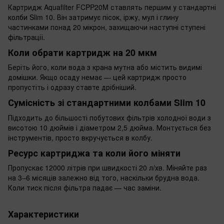
Картридж Aquafilter FCPP20M ставлять першим у стандартні
колби Slim 10. Він затримує пісок, іржу, мул і глину
частинками понад 20 мікрон, захищаючи наступні ступені
фільтрації.
Коли обрати картридж на 20 мкм
Беріть його, коли вода з крана мутна або містить видимі
домішки. Якщо осаду немає — цей картридж просто
пропустіть і одразу ставте дрібніший.
Сумісність зі стандартними колбами Slim 10
Підходить до більшості побутових фільтрів холодної води з
висотою 10 дюймів і діаметром 2,5 дюйма. Монтується без
інструментів, просто вкручується в колбу.
Ресурс картриджа та коли його міняти
Пропускає 12000 літрів при швидкості 20 л/хв. Міняйте раз
на 3–6 місяців залежно від того, наскільки брудна вода.
Коли тиск після фільтра падає — час заміни.
Характеристики