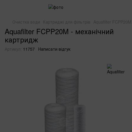
Очистка води
Картриджі для фільтрів
Aquafilter FCPP20M
Aquafilter FCPP20M - механічний
картридж
Артикул:
11757
Написати відгук