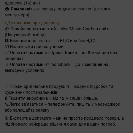
адресою (1-2 дні)
🏠
Самовивіз
– зі складу за домовленістю (деталі у
менеджера)
ℹ️
Детальніше про доставку
💳 Онлайн-оплата картой – Visa/MasterCard на сайте
(Популярный выбор)
🏦 Безналичная оплата – с НДС или без НДС
💵 Наличными при получении
📈 Оплата частями от ПриватБанка – до 6 месяцев без
переплат
📊 Оплата частями от monobank – до 8 месяцев на
выгодных условиях
✅ Тільки оригінальна продукція – жодних підробок та
сумнівних постачальників.
🔒 Гарантія виробника – від 12 місяців і більше.
📞Легко зв’язатися – телефонуйте, пишіть у месенджери
або залишайте заявку
🎯 Експертна допомога – ми не просто продаємо товари, а
підбираємо найкраще рішення саме для ваших потреб.