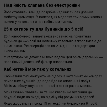
Надійність клапана без електроніки
Його ставлять там, де потрібна надійність без дзвінків
майстру щомісяця. У попередніх моделях той самий клапан
вижив у котельнях з нестабільним тиском.
25 л катионіту для будинків до 5 осіб
25 л іонообмінної завантажки вистачає на приватний
будинок до 4–5 осіб чи маленьку котельню з жорсткістю до
10 мг-екв/л. Регенерація раз на 2–4 дні — стандарт для
таких систем.
У квартирах чи дачах з м'якою водою цей об'єм даремний —
простіший і дешевший фільтр впорається.
Кабінетний монтаж у котельнях
Кабінетний тип монтують на підлозі в котельнях чи коморах
приватних будинків, де вода йде на опалення і побут.
Мінімум обслуговування — солі в лоток раз на місяць.
Монтажники хвалять за те, що клапан не чутливий до
брудної води на вході, на відміну від розумних моделей.
Якщо жорсткість понад 15 мг-екв/л чи будинок на 6+ осіб —