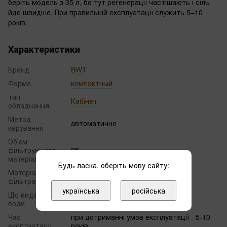
беріть модель з 35 л, бо тут регенерації частішають і сіль
йде швидше. При правильній експлуатації служить 5–10
років.
Характеристики
Бренд
BWT
Форма
компактный
тип
Кабінет
обладнання
Метод
автоматичне
керування
Об'єм
фільтруючого
25
мaтеріaлa
Будь ласка, оберіть мову сайту:
Матеріал
Катіоніт
фільтра
українська
російська
Що видаляє з
Солі жорсткості
води
Час
при дотриманні умов експлуатації - 5-10
експлуатації
років