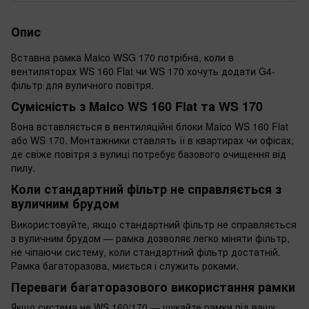
Опис
Вставна рамка Maico WSG 170 потрібна, коли в
вентиляторах WS 160 Flat чи WS 170 хочуть додати G4-
фільтр для вуличного повітря.
Сумісність з Maico WS 160 Flat та WS 170
Вона вставляється в вентиляційні блоки Maico WS 160 Flat
або WS 170. Монтажники ставлять її в квартирах чи офісах,
де свіже повітря з вулиці потребує базового очищення від
пилу.
Коли стандартний фільтр не справляється з
вуличним брудом
Використовуйте, якщо стандартний фільтр не справляється
з вуличним брудом — рамка дозволяє легко міняти фільтр,
не чіпаючи систему, коли стандартний фільтр достатній.
Рамка багаторазова, миється і служить роками.
Переваги багаторазового використання рамки
Якщо система не WS 160/170 — шукайте рамки під вашу